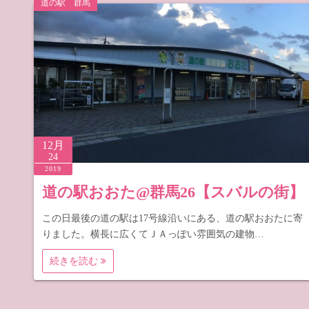
道の駅 群馬
道の駅 山
道の駅 長
12月
24
2019
道の駅おおた@群馬26【スバルの街】
この日最後の道の駅は17号線沿いにある、道の駅おおたに寄
りました。横長に広くてＪＡっぽい雰囲気の建物…
続きを読む