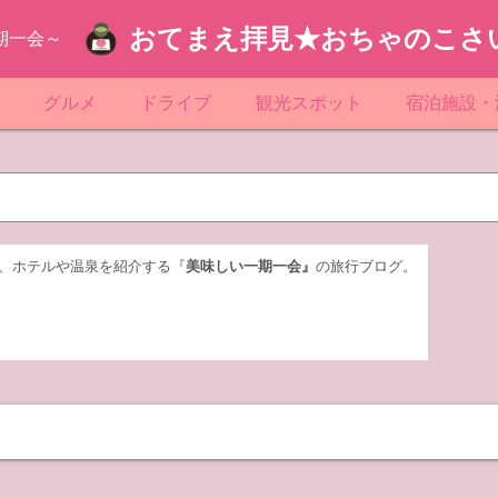
おてまえ拝見★おちゃのこさ
期一会～
ぷ
グルメ
ドライブ
観光スポット
宿泊施設・
葉
京都のマンホール
飲食店放浪記
サービスエリア／パーキングエリア
●●の駅シリーズ
ホテル・旅
京
知
奈川県のマンホール
阪府のマンホール
お土産＆テイクアウト
レトロ自販機・ドライブイン
漁港
おおるりグ
玉
岡
城
玉県のマンホール
城県のマンホール
遊び・体験
伊東園ホテ
、ホテルや温泉を紹介する『
美味しい一期一会』
の旅行ブログ。
奈川
島
葉県のマンホール
島県のマンホール
岡県のマンホール
リブマック
城
城県のマンホール
スーパーホ
馬
木県のマンホール
シティホテ
木
馬県のマンホール