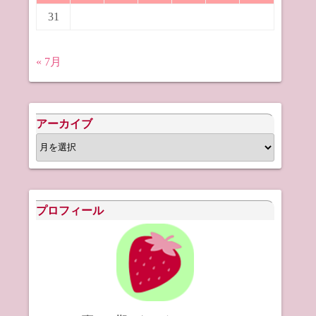
31
« 7月
アーカイブ
ア
ー
カ
イ
プロフィール
ブ