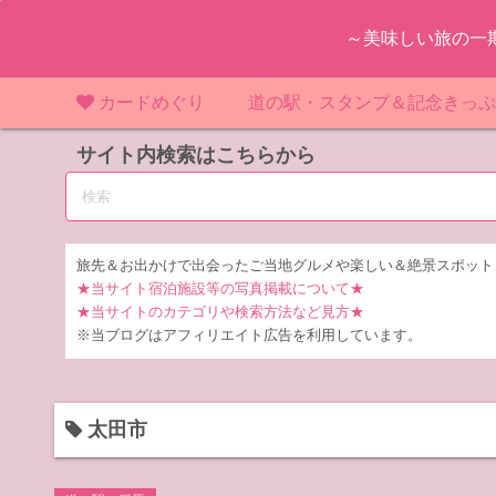
コ
～美味しい旅の一
ン
テ
ン
カードめぐり
道の駅・スタンプ＆記念きっ
ツ
マンホールカード
サイト内検索はこちらから
マンホールカード（関東）
道の駅（関東）
道の駅 千
東
へ
ス
IKEカード
マンホールカード（近畿）
道の駅（中部）
道の駅 東
道の駅 愛
神
大
キ
ッ
KAWAカード
マンホールカード（東北）
道の駅（東北）
道の駅 埼
道の駅 静
道の駅 宮
埼
宮
旅先＆お出かけで出会ったご当地グルメや楽しい＆絶景スポット
プ
★当サイト宿泊施設等の写真掲載について★
橋カード
マンホールカード（中部）
道の駅（北陸）
道の駅 神
道の駅 福
千
福
静
★当サイトのカテゴリや検索方法など見方★
※当ブログはアフィリエイト広告を利用しています。
ダムカード
道の駅 茨
茨
LOGetカード
道の駅 群
栃
太田市
道の駅 栃
群