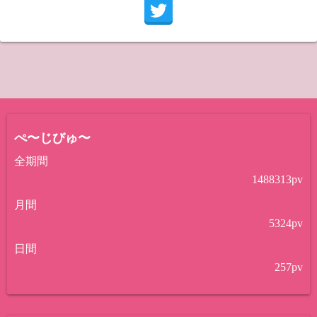
ぺ〜じびゅ〜
全期間
1488313
pv
月間
5324
pv
日間
257
pv