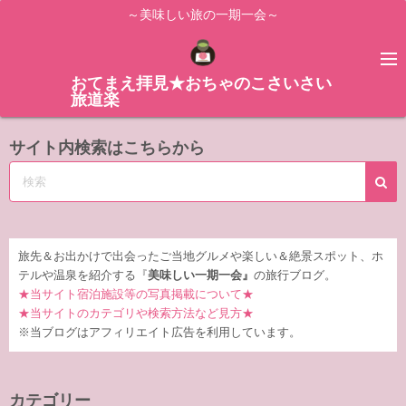
コ
～美味しい旅の一期一会～
ン
テ
ン
おてまえ拝見★おちゃのこさいさい
旅道楽
ツ
へ
サイト内検索はこちらから
ス
キ
ッ
プ
旅先＆お出かけで出会ったご当地グルメや楽しい＆絶景スポット、ホ
テルや温泉を紹介する『
美味しい一期一会』
の旅行ブログ。
★当サイト宿泊施設等の写真掲載について★
★当サイトのカテゴリや検索方法など見方★
※当ブログはアフィリエイト広告を利用しています。
カテゴリー