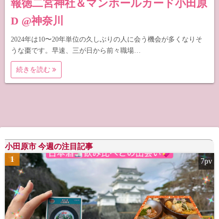
報徳二宮神社＆マンホールカード小田原
D @神奈川
2024年は10〜20年単位の久しぶりの人に会う機会が多くなりそ
うな棗です。早速、三が日から前々職場…
続きを読む
小田原市 今週の注目記事
1
7pv