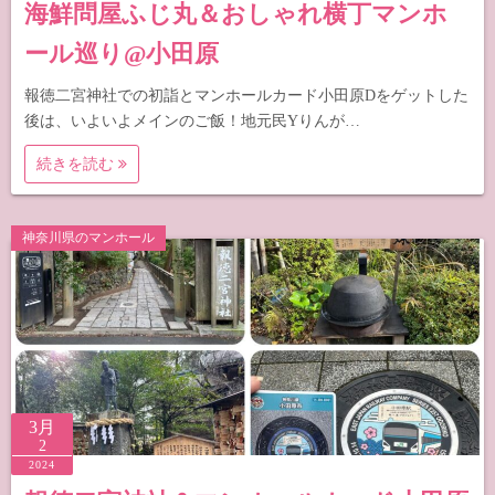
海鮮問屋ふじ丸＆おしゃれ横丁マンホ
ール巡り@小田原
報徳二宮神社での初詣とマンホールカード小田原Dをゲットした
後は、いよいよメインのご飯！地元民Yりんが…
続きを読む
神奈川県のマンホール
3月
2
2024