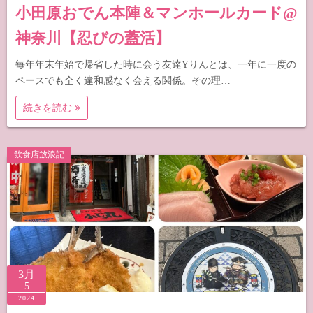
小田原おでん本陣＆マンホールカード@
神奈川【忍びの蓋活】
毎年年末年始で帰省した時に会う友達Yりんとは、一年に一度の
ペースでも全く違和感なく会える関係。その理…
続きを読む
飲食店放浪記
3月
5
2024