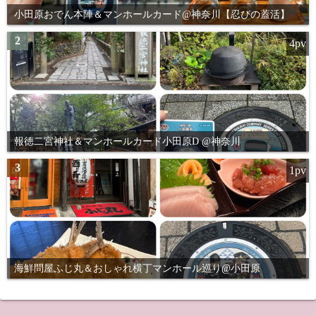
小田原おでん本陣＆マンホールカード@神奈川【忍びの蓋活】
2
4pv
報徳二宮神社＆マンホールカード小田原D @神奈川
3
1pv
海鮮問屋ふじ丸＆おしゃれ横丁マンホール巡り@小田原