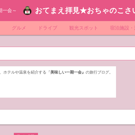
おてまえ拝見★おちゃのこさ
期一会～
ぷ
グルメ
ドライブ
観光スポット
宿泊施設・
葉
京都のマンホール
飲食店放浪記
サービスエリア／パーキングエリア
●●の駅シリーズ
ホテル・旅
京
知
奈川県のマンホール
阪府のマンホール
お土産＆テイクアウト
レトロ自販機・ドライブイン
漁港
おおるりグ
玉
岡
城
玉県のマンホール
城県のマンホール
遊び・体験
伊東園ホテ
、ホテルや温泉を紹介する『
美味しい一期一会』
の旅行ブログ。
奈川
島
葉県のマンホール
島県のマンホール
岡県のマンホール
リブマック
城
城県のマンホール
スーパーホ
馬
木県のマンホール
シティホテ
木
馬県のマンホール