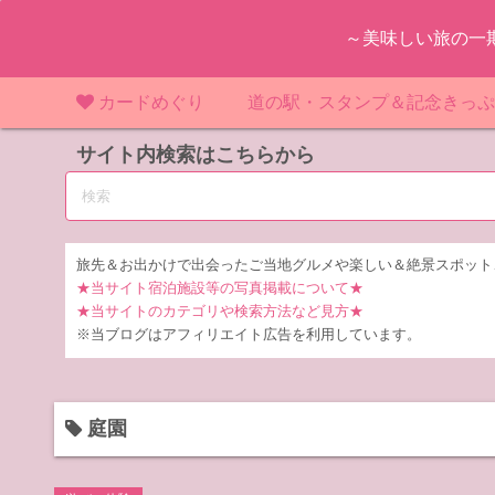
コ
～美味しい旅の一
ン
テ
ン
カードめぐり
道の駅・スタンプ＆記念きっ
ツ
マンホールカード
サイト内検索はこちらから
マンホールカード（関東）
道の駅（関東）
道の駅 千
東
へ
ス
IKEカード
マンホールカード（近畿）
道の駅（中部）
道の駅 東
道の駅 愛
神
大
キ
ッ
KAWAカード
マンホールカード（東北）
道の駅（東北）
道の駅 埼
道の駅 静
道の駅 宮
埼
宮
旅先＆お出かけで出会ったご当地グルメや楽しい＆絶景スポット
プ
★当サイト宿泊施設等の写真掲載について★
橋カード
マンホールカード（中部）
道の駅（北陸）
道の駅 神
道の駅 福
千
福
静
★当サイトのカテゴリや検索方法など見方★
※当ブログはアフィリエイト広告を利用しています。
ダムカード
道の駅 茨
茨
LOGetカード
道の駅 群
栃
庭園
道の駅 栃
群