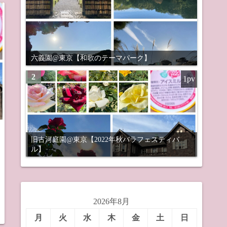
六義園@東京【和歌のテーマパーク】
2
1pv
旧古河庭園@東京【2022年秋バラフェスティバ
ル】
2026年8月
月
火
水
木
金
土
日