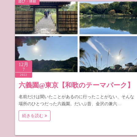
遊び・体験
道の駅 山
道の駅 長
12月
7
2022
六義園@東京【和歌のテーマパーク】
名前だけは聞いたことがあるのに行ったことがない、そんな
場所のひとつだった六義園。だいぶ昔、金沢の兼六…
続きを読む