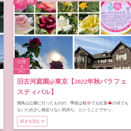
遊び・体験
梨
野
12月
4
2022
旧古河庭園@東京【2022年秋バラフェ
スティバル】
飛鳥山公園に行ったものの、季節は桜
でも紅葉
の頃でも
ないため少し物足りない気持ち。ということでやっ…
続きを読む