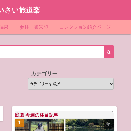
いさい旅道楽
温泉
参拝・御朱印
コレクション紹介ページ
館＆民宿
お寺
「関東」道の駅スタンプ一覧
ループ
神社
「東北」道の駅スタンプ一覧
ルグループ
「中部」道の駅スタンプ一覧
カテゴリー
スリゾート
マンホールカード
カ
テ
テル
橋カード
ゴ
リ
ル・ビジネスホテル
ー
庭園 今週の注目記事
1
4pv