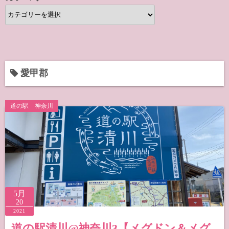
カ
テ
ゴ
リ
ー
愛甲郡
道の駅 神奈川
5月
20
2021
道の駅清川@神奈川3【メグドン＆メグ