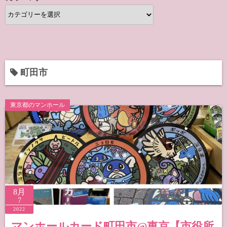
カ
テ
ゴ
リ
ー
町田市
東京都のマンホール
8月
7
2022
マンホールカード町田市@東京【市役所