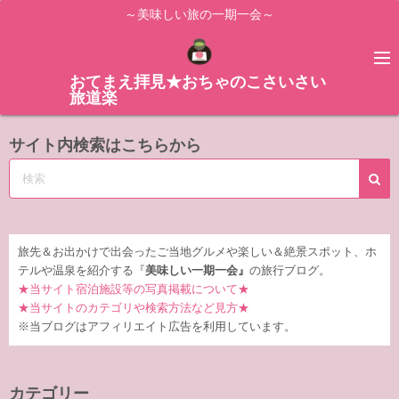
コ
～美味しい旅の一期一会～
ン
テ
ン
おてまえ拝見★おちゃのこさいさい
旅道楽
ツ
へ
サイト内検索はこちらから
ス
キ
ッ
プ
旅先＆お出かけで出会ったご当地グルメや楽しい＆絶景スポット、ホ
テルや温泉を紹介する『
美味しい一期一会』
の旅行ブログ。
★当サイト宿泊施設等の写真掲載について★
★当サイトのカテゴリや検索方法など見方★
※当ブログはアフィリエイト広告を利用しています。
カテゴリー