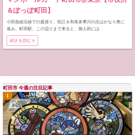
＆ぽっぽ町田】
小田急線沿線での蓋巡り、狛江＆和泉多摩川の次はかなり奥に
進み、町田駅。この辺りまで来ると、個人的には…
続きを読む
町田市 今週の注目記事
1
4pv