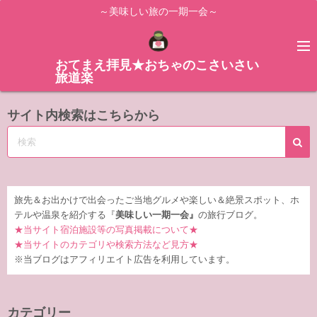
コ
～美味しい旅の一期一会～
ン
テ
ン
おてまえ拝見★おちゃのこさいさい
旅道楽
ツ
へ
サイト内検索はこちらから
ス
キ
ッ
プ
旅先＆お出かけで出会ったご当地グルメや楽しい＆絶景スポット、ホ
テルや温泉を紹介する『
美味しい一期一会』
の旅行ブログ。
★当サイト宿泊施設等の写真掲載について★
★当サイトのカテゴリや検索方法など見方★
※当ブログはアフィリエイト広告を利用しています。
カテゴリー