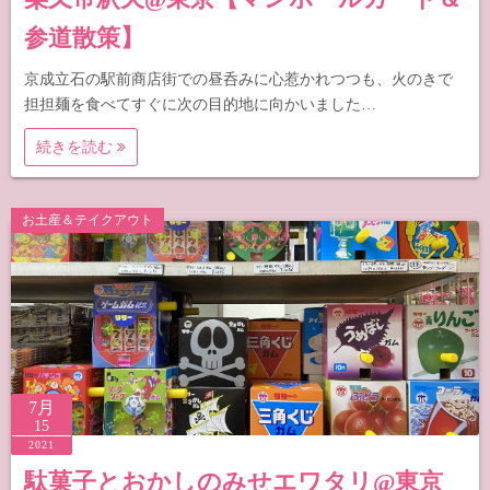
参道散策】
京成立石の駅前商店街での昼呑みに心惹かれつつも、火のきで
担担麺を食べてすぐに次の目的地に向かいました…
続きを読む
お土産＆テイクアウト
7月
15
2021
駄菓子とおかしのみせエワタリ@東京