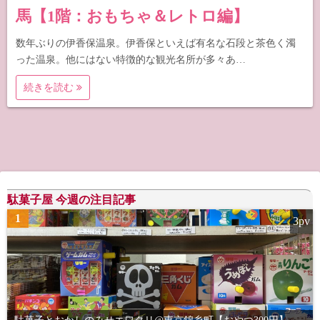
馬【1階：おもちゃ＆レトロ編】
数年ぶりの伊香保温泉。伊香保といえば有名な石段と茶色く濁
った温泉。他にはない特徴的な観光名所が多々あ…
続きを読む
駄菓子屋 今週の注目記事
1
3pv