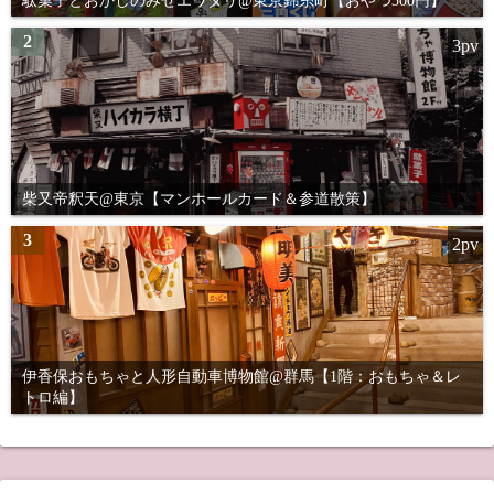
駄菓子とおかしのみせエワタリ@東京錦糸町【おやつ300円】
2
3pv
柴又帝釈天@東京【マンホールカード＆参道散策】
3
2pv
伊香保おもちゃと人形自動車博物館@群馬【1階：おもちゃ＆レ
トロ編】