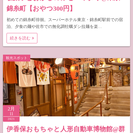
錦糸町【おやつ300円】
初めての錦糸町徘徊。スーパーホテル東京・錦糸町駅前での宿
泊、夕食の麺や佐市での無化調牡蠣ダシ拉麺を楽…
続きを読む
観光スポット
2月
11
2021
伊香保おもちゃと人形自動車博物館@群