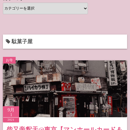
カ
テ
ゴ
リ
ー
駄菓子屋
お寺
9月
1
2021
柴又帝釈天@東京【マンホールカード＆