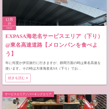
12月
19
2020
EXPASA海老名サービスエリア（下り）
@東名高速道路【メロンパンを食べよ
う】
年に何度か伊豆旅行に行きますが、静岡方面の時は東名高速を
使います。その時は大体海老名SA（下り）でお…
続きを読む
サービスエリア／パーキングエリア