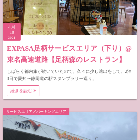
4月
18
2021
EXPASA足柄サービスエリア（下り）@
東名高速道路【足柄森のレストラン】
しばらく都内旅が続いていたので、久々に少し遠出をして、2泊
3日で愛知〜静岡道の駅スタンプラリー巡り。…
続きを読む
サービスエリア／パーキングエリア