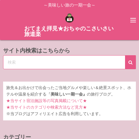
コ
～美味しい旅の一期一会～
ン
テ
ン
おてまえ拝見★おちゃのこさいさい
旅道楽
ツ
へ
サイト内検索はこちらから
ス
キ
ッ
プ
旅先＆お出かけで出会ったご当地グルメや楽しい＆絶景スポット、ホ
テルや温泉を紹介する『
美味しい一期一会』
の旅行ブログ。
★当サイト宿泊施設等の写真掲載について★
★当サイトのカテゴリや検索方法など見方★
※当ブログはアフィリエイト広告を利用しています。
カテゴリー