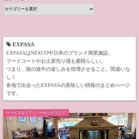
カ
テ
ゴ
リ
ー
EXPASA
EXPASAはNEXCO中日本のブランド商業施設。
フードコートやお土産売り場も素晴らしい。
つまり、旅の途中の楽しみを倍増させること、間違いな
し！
各地で出会ったEXPASAの美味しい情報のまとめページ
です。
サービスエリア／パーキングエリア