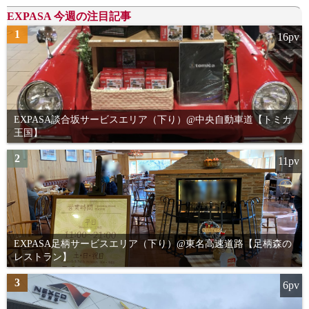
EXPASA 今週の注目記事
1
16pv
EXPASA談合坂サービスエリア（下り）@中央自動車道【トミカ
王国】
2
11pv
EXPASA足柄サービスエリア（下り）@東名高速道路【足柄森の
レストラン】
3
6pv