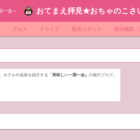
おてまえ拝見★おちゃのこさ
期一会～
ぷ
グルメ
ドライブ
観光スポット
宿泊施設・
葉
京都のマンホール
飲食店放浪記
サービスエリア／パーキングエリア
●●の駅シリーズ
ホテル・旅
京
知
奈川県のマンホール
阪府のマンホール
お土産＆テイクアウト
レトロ自販機・ドライブイン
漁港
おおるりグ
玉
岡
城
玉県のマンホール
城県のマンホール
遊び・体験
伊東園ホテ
、ホテルや温泉を紹介する『
美味しい一期一会』
の旅行ブログ。
奈川
島
葉県のマンホール
島県のマンホール
岡県のマンホール
リブマック
城
城県のマンホール
スーパーホ
馬
木県のマンホール
シティホテ
木
馬県のマンホール