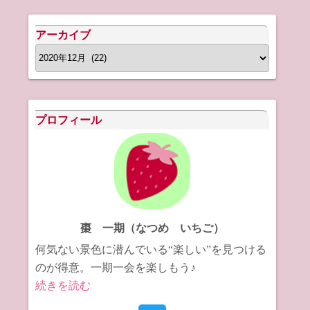
アーカイブ
ア
ー
カ
イ
プロフィール
ブ
棗 一期（なつめ いちご）
何気ない景色に潜んでいる“楽しい”を見つける
のが得意。一期一会を楽しもう♪
続きを読む