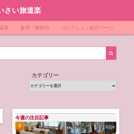
いさい旅道楽
温泉
参拝・御朱印
コレクション紹介ページ
館＆民宿
お寺
「関東」道の駅スタンプ一覧
ループ
神社
「東北」道の駅スタンプ一覧
ルグループ
「中部」道の駅スタンプ一覧
カテゴリー
スリゾート
マンホールカード
カ
テ
テル
橋カード
ゴ
リ
ル・ビジネスホテル
ー
今週の注目記事
1
62pv