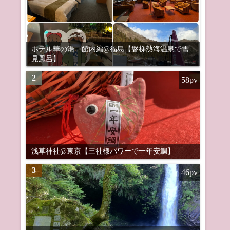
ホテル華の湯 館内編@福島【磐梯熱海温泉で雪
見風呂】
2
58pv
浅草神社@東京【三社様パワーで一年安鯛】
3
46pv