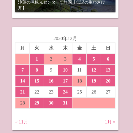
浄蓮の滝観光センター@静岡【伝説の生わさび
丼】
2020年12月
月
火
水
木
金
土
日
1
2
3
4
5
6
7
8
9
10
11
12
13
14
15
16
17
18
19
20
21
22
23
24
25
26
27
28
29
30
31
« 11月
1月 »