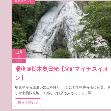
観光スポット
道の駅 山
道の駅 長
12月
6
2020
湯滝＠栃木奥日光【360°マイナスイオ
ン】
明智平から道沿いに山を降り、5分ほどで中禅寺湖に到着。さ
すが名物観光地って感じでお店も人もそこそこ賑…
続きを読む