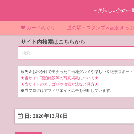
コ
～美味しい旅の一
ン
テ
ン
カードめぐり
道の駅・スタンプ＆記念きっ
ツ
マンホールカード
サイト内検索はこちらから
マンホールカード（関東）
道の駅（関東）
道の駅 千
東
へ
ス
IKEカード
マンホールカード（近畿）
道の駅（中部）
道の駅 東
道の駅 愛
神
大
キ
ッ
KAWAカード
マンホールカード（東北）
道の駅（東北）
道の駅 埼
道の駅 静
道の駅 宮
埼
宮
旅先＆お出かけで出会ったご当地グルメや楽しい＆絶景スポット
プ
★当サイト宿泊施設等の写真掲載について★
橋カード
マンホールカード（中部）
道の駅（北陸）
道の駅 神
道の駅 福
千
福
静
★当サイトのカテゴリや検索方法など見方★
※当ブログはアフィリエイト広告を利用しています。
ダムカード
道の駅 茨
茨
LOGetカード
道の駅 群
栃
日:
2020年12月6日
道の駅 栃
群