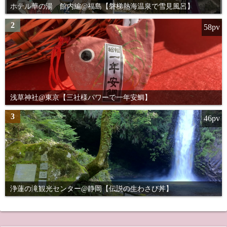
ホテル華の湯 館内編@福島【磐梯熱海温泉で雪見風呂】
2
58pv
浅草神社@東京【三社様パワーで一年安鯛】
3
46pv
浄蓮の滝観光センター@静岡【伝説の生わさび丼】