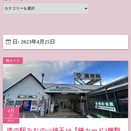
カ
テ
ゴ
リ
ー
日:
2023年4月25日
橋カード
4月
25
2023
道の駅みなの@埼玉19【橋カード2種類