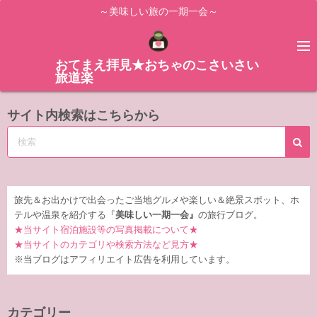
コ
～美味しい旅の一期一会～
ン
テ
ン
おてまえ拝見★おちゃのこさいさい
旅道楽
ツ
へ
サイト内検索はこちらから
ス
キ
ッ
プ
旅先＆お出かけで出会ったご当地グルメや楽しい＆絶景スポット、ホ
テルや温泉を紹介する『
美味しい一期一会』
の旅行ブログ。
★当サイト宿泊施設等の写真掲載について★
★当サイトのカテゴリや検索方法など見方★
※当ブログはアフィリエイト広告を利用しています。
カテゴリー