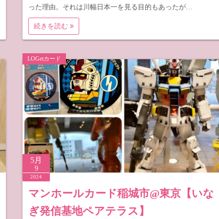
った理由。それは川幅日本一を見る目的もあったが…
続きを読む
LOGetカード
5月
9
2024
マンホールカード稲城市@東京【いな
ぎ発信基地ペアテラス】