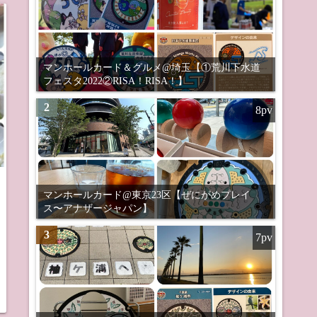
マンホールカード＆グルメ@埼玉【①荒川下水道
フェスタ2022②RISA！RISA！】
2
8pv
マンホールカード@東京23区【ぜにがめプレイ
ス〜アナザージャパン】
3
7pv