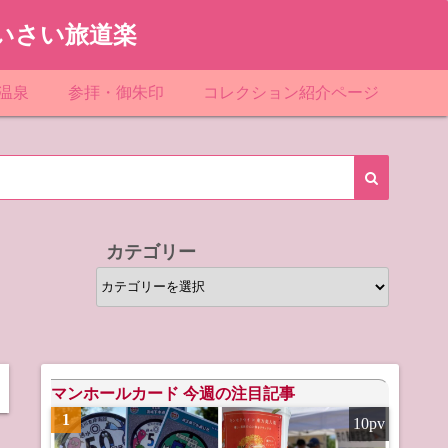
いさい旅道楽
温泉
参拝・御朱印
コレクション紹介ページ
館＆民宿
お寺
「関東」道の駅スタンプ一覧
ループ
神社
「東北」道の駅スタンプ一覧
ルグループ
「中部」道の駅スタンプ一覧
カテゴリー
スリゾート
マンホールカード
カ
テ
テル
橋カード
ゴ
リ
ル・ビジネスホテル
ー
マンホールカード 今週の注目記事
1
10pv