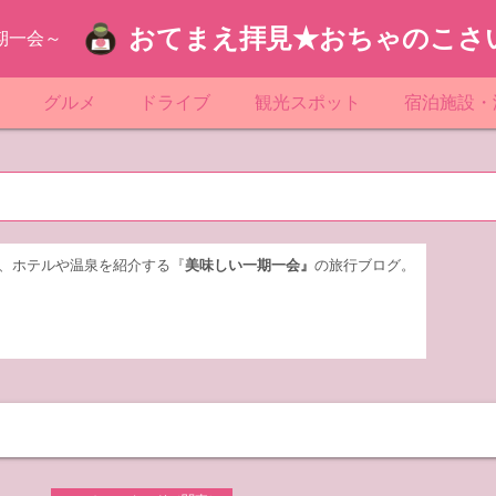
おてまえ拝見★おちゃのこさ
期一会～
ぷ
グルメ
ドライブ
観光スポット
宿泊施設・
葉
京都のマンホール
飲食店放浪記
サービスエリア／パーキングエリア
●●の駅シリーズ
ホテル・旅
京
知
奈川県のマンホール
阪府のマンホール
お土産＆テイクアウト
レトロ自販機・ドライブイン
漁港
おおるりグ
玉
岡
城
玉県のマンホール
城県のマンホール
遊び・体験
伊東園ホテ
、ホテルや温泉を紹介する『
美味しい一期一会』
の旅行ブログ。
奈川
島
葉県のマンホール
島県のマンホール
岡県のマンホール
リブマック
城
城県のマンホール
スーパーホ
馬
木県のマンホール
シティホテ
木
馬県のマンホール