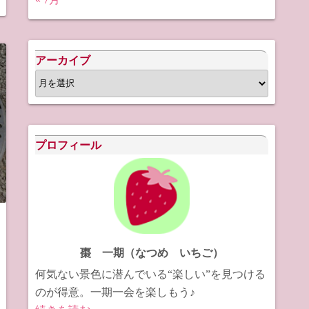
アーカイブ
ア
ー
カ
イ
プロフィール
ブ
棗 一期（なつめ いちご）
何気ない景色に潜んでいる“楽しい”を見つける
のが得意。一期一会を楽しもう♪