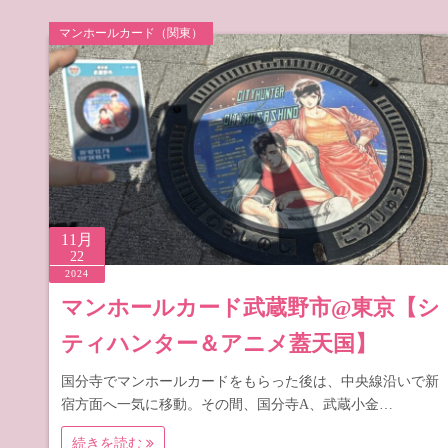
マンホールカード（関東）
11月
22
2024
マンホールカード武蔵野市@東京【シ
ティハンター＆アニメ蓋天国】
国分寺でマンホールカードをもらった後は、中央線沿いで新
宿方面へ一気に移動。その間、国分寺A、武蔵小金…
続きを読む