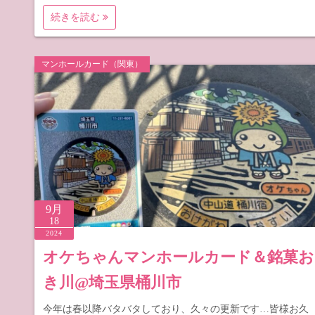
続きを読む
マンホールカード（関東）
9月
18
2024
オケちゃんマンホールカード＆銘菓お
き川@埼玉県桶川市
今年は春以降バタバタしており、久々の更新です…皆様お久