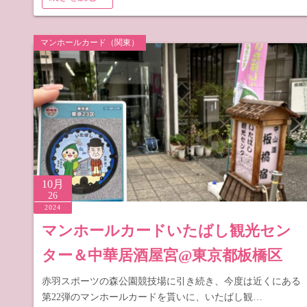
マンホールカード（関東）
10月
26
2024
マンホールカードいたばし観光セン
ター＆中華居酒屋宮@東京都板橋区
赤羽スポーツの森公園競技場に引き続き、今度は近くにある
第22弾のマンホールカードを貰いに、いたばし観…