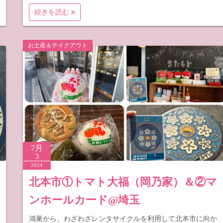
続きを読む
お土産＆テイクアウト
7月
3
2024
北本市①トマト大福（岡乃家）＆②マ
ンホールカード@埼玉
鴻巣から、わざわざレンタサイクルを利用して北本市に向か