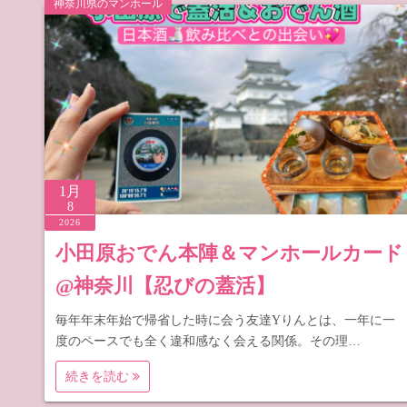
神奈川県のマンホール
道の駅 山
道の駅 長
1月
8
2026
小田原おでん本陣＆マンホールカード
@神奈川【忍びの蓋活】
毎年年末年始で帰省した時に会う友達Yりんとは、一年に一
度のペースでも全く違和感なく会える関係。その理…
続きを読む