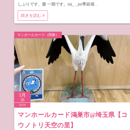
しぶりです、棗 一期です。m(_ _)m季節感…
続きを読む
マンホールカード（関東）
5月
26
2024
マンホールカード鴻巣市@埼玉県【コ
ウノトリ天空の里】