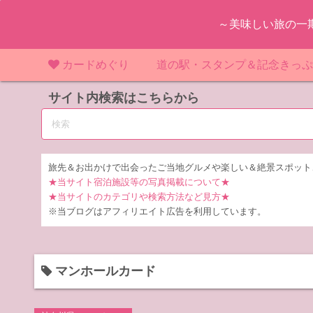
コ
～美味しい旅の一
ン
テ
ン
カードめぐり
道の駅・スタンプ＆記念きっ
ツ
マンホールカード
サイト内検索はこちらから
マンホールカード（関東）
道の駅（関東）
道の駅 千
東
へ
ス
IKEカード
マンホールカード（近畿）
道の駅（中部）
道の駅 東
道の駅 愛
神
大
キ
ッ
KAWAカード
マンホールカード（東北）
道の駅（東北）
道の駅 埼
道の駅 静
道の駅 宮
埼
宮
旅先＆お出かけで出会ったご当地グルメや楽しい＆絶景スポット
プ
★当サイト宿泊施設等の写真掲載について★
橋カード
マンホールカード（中部）
道の駅（北陸）
道の駅 神
道の駅 福
千
福
静
★当サイトのカテゴリや検索方法など見方★
※当ブログはアフィリエイト広告を利用しています。
ダムカード
道の駅 茨
茨
LOGetカード
道の駅 群
栃
マンホールカード
道の駅 栃
群