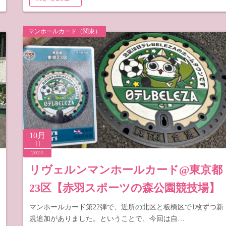
マンホールカード（関東）
10月
11
2024
リヴェルンマンホールカード@東京都
23区【赤羽スポーツの森公園競技場】
マンホールカード第22弾で、近所の北区と板橋区で1枚ずつ新
規追加がありました。ということで、今回は自…