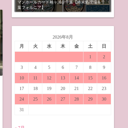
マンホールカード袖ヶ浦@千葉【終末処理場＆千
葉フォルニア】
2026年8月
月
火
水
木
金
土
日
1
2
3
4
5
6
7
8
9
10
11
12
13
14
15
16
17
18
19
20
21
22
23
24
25
26
27
28
29
30
31
« 7月