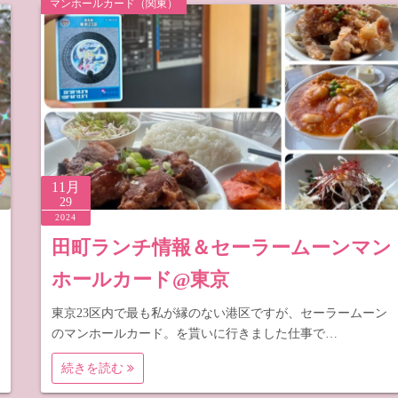
マンホールカード（関東）
梨
野
11月
29
2024
田町ランチ情報＆セーラームーンマン
ホールカード@東京
東京23区内で最も私が縁のない港区ですが、セーラームーン
のマンホールカード。を貰いに行きました仕事で…
続きを読む