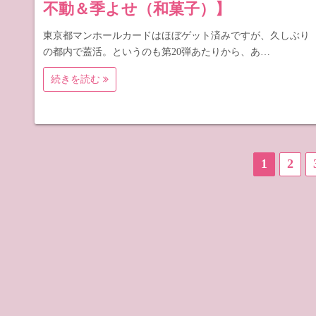
不動＆季よせ（和菓子）】
東京都マンホールカードはほぼゲット済みですが、久しぶり
の都内で蓋活。というのも第20弾あたりから、あ…
続きを読む
投
1
2
稿
の
ペ
ー
ジ