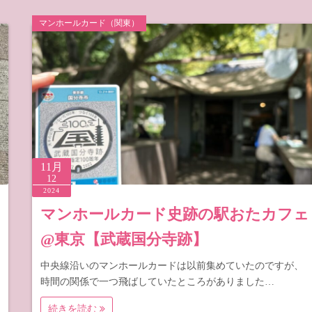
マンホールカード（関東）
11月
12
2024
マンホールカード史跡の駅おたカフェ
@東京【武蔵国分寺跡】
中央線沿いのマンホールカードは以前集めていたのですが、
時間の関係で一つ飛ばしていたところがありました…
続きを読む