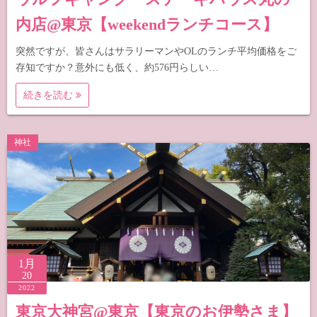
内店@東京【weekendランチコース】
突然ですが、皆さんはサラリーマンやOLのランチ平均価格をご
存知ですか？意外にも低く、約576円らしい…
続きを読む
神社
1月
20
2022
東京大神宮@東京【東京のお伊勢さま】