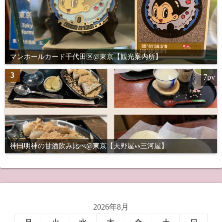
マンホールカード千代田区@東京【観光案内所】
3
7pv
神田明神の甘酒飲み比べ@東京【天野屋vs三河屋】
2026年8月