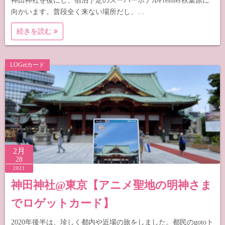
神田神社を後にし、宿泊予定のスーパーホテルPremier秋葉原に
向かいます。普段全く来ない場所だし、…
続きを読む
LOGetカード
2月
28
2021
神田神社@東京【アニメ聖地の明神さま
でロゲットカード】
2020年後半は、珍しく都内や近場の旅をしました。都民のgotoト