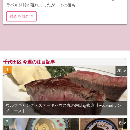
ラベル開始が遅れましたが、その後も…
続きを読む
千代田区 今週の注目記事
1
20pv
ウルフギャング・ステーキハウス丸の内店@東京【weekendラン
チコース】
2
8pv