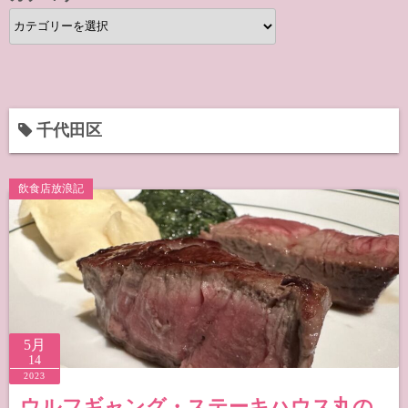
カ
テ
ゴ
リ
ー
千代田区
飲食店放浪記
5月
14
2023
ウルフギャング・ステーキハウス丸の