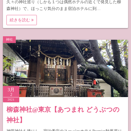
久々の神社巡り（しかも１つは偶然ホテルの近くで発見した柳
森神社）で、ほっこり気分のまま宿泊ホテルに到…
続きを読む
神社
3月
2
2021
柳森神社@東京【あつまれ どうぶつの
神社】