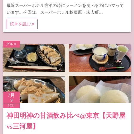
最近スーパーホテル宿泊の時にラーメンを食べるのにハマって
います。今回は、スーパーホテル秋葉原・末広町…
続きを読む
グルメ
7月
9
2021
神田明神の甘酒飲み比べ@東京【天野屋
vs三河屋】