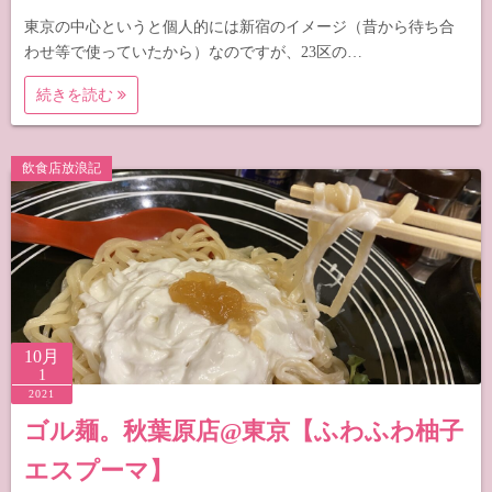
東京の中心というと個人的には新宿のイメージ（昔から待ち合
わせ等で使っていたから）なのですが、23区の…
続きを読む
飲食店放浪記
10月
1
2021
ゴル麺。秋葉原店@東京【ふわふわ柚子
エスプーマ】