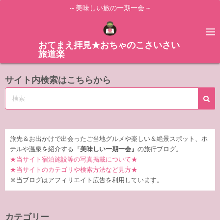
コ
～美味しい旅の一期一会～
ン
テ
ン
おてまえ拝見★おちゃのこさいさい
旅道楽
ツ
へ
サイト内検索はこちらから
ス
キ
ッ
プ
旅先＆お出かけで出会ったご当地グルメや楽しい＆絶景スポット、ホ
テルや温泉を紹介する『
美味しい一期一会』
の旅行ブログ。
★当サイト宿泊施設等の写真掲載について★
★当サイトのカテゴリや検索方法など見方★
※当ブログはアフィリエイト広告を利用しています。
カテゴリー