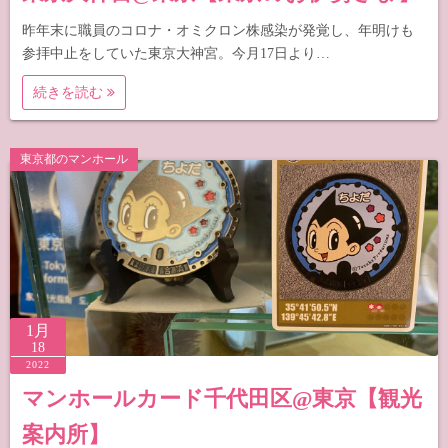
昨年末に職員のコロナ・オミクロン株感染が発覚し、年明けも
参拝中止をしていた東京大神宮。今月17日より…
続きを読む
東京都のマンホール
1月
18
2022
マンホールカード千代田区@東京【観光
案内所】