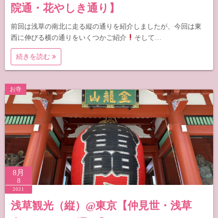
院通・花やしき通り】
前回は浅草の南北に走る縦の通りを紹介しましたが、今回は東
西に伸びる横の通りをいくつかご紹介
そして…
続きを読む
お寺
8月
8
2021
浅草観光（縦）@東京【仲見世・浅草