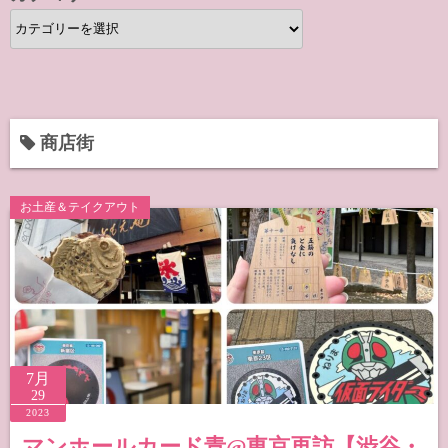
カ
テ
ゴ
リ
ー
商店街
お土産＆テイクアウト
7月
29
2023
マンホールカード青@東京再訪【渋谷・