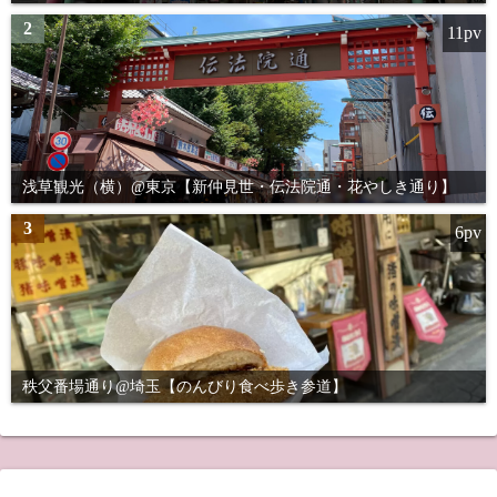
2
11pv
浅草観光（横）@東京【新仲見世・伝法院通・花やしき通り】
3
6pv
秩父番場通り@埼玉【のんびり食べ歩き参道】