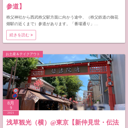
参道】
秩父神社から西武秩父駅方面に向かう途中、（秩父鉄道の御花
畑駅の近くまで）参道があります。「番場通り」…
続きを読む
お土産＆テイクアウト
8月
9
2021
浅草観光（横）@東京【新仲見世・伝法