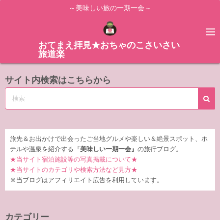
コ
～美味しい旅の一期一会～
ン
テ
ン
おてまえ拝見★おちゃのこさいさい
旅道楽
ツ
へ
サイト内検索はこちらから
ス
キ
ッ
プ
旅先＆お出かけで出会ったご当地グルメや楽しい＆絶景スポット、ホ
テルや温泉を紹介する『
美味しい一期一会』
の旅行ブログ。
★当サイト宿泊施設等の写真掲載について★
★当サイトのカテゴリや検索方法など見方★
※当ブログはアフィリエイト広告を利用しています。
カテゴリー