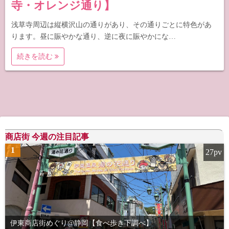
寺・オレンジ通り】
浅草寺周辺は縦横沢山の通りがあり、その通りごとに特色があ
ります。昼に賑やかな通り、逆に夜に賑やかにな…
続きを読む
商店街 今週の注目記事
1
27pv
伊東商店街めぐり@静岡【食べ歩き下調べ】