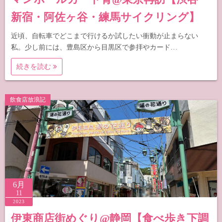
新宿・阿佐ヶ谷・練馬サイクリング】
近頃、自転車でどこまで行けるか試したい衝動が止まらない
私。少し前には、豊島区から目黒区で参拝やカード…
続きを読む
飲食店放浪記
6月
11
2023
伊東商店街めぐり@静岡【食べ歩き下調