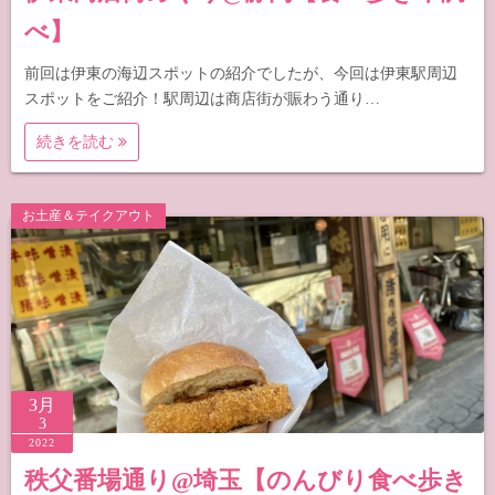
べ】
前回は伊東の海辺スポットの紹介でしたが、今回は伊東駅周辺
スポットをご紹介！駅周辺は商店街が賑わう通り…
続きを読む
お土産＆テイクアウト
3月
3
2022
秩父番場通り@埼玉【のんびり食べ歩き