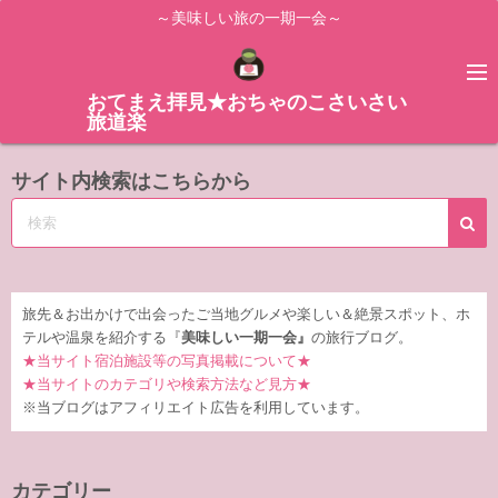
コ
～美味しい旅の一期一会～
ン
テ
ン
おてまえ拝見★おちゃのこさいさい
旅道楽
ツ
へ
サイト内検索はこちらから
ス
キ
ッ
プ
旅先＆お出かけで出会ったご当地グルメや楽しい＆絶景スポット、ホ
テルや温泉を紹介する『
美味しい一期一会』
の旅行ブログ。
★当サイト宿泊施設等の写真掲載について★
★当サイトのカテゴリや検索方法など見方★
※当ブログはアフィリエイト広告を利用しています。
カテゴリー