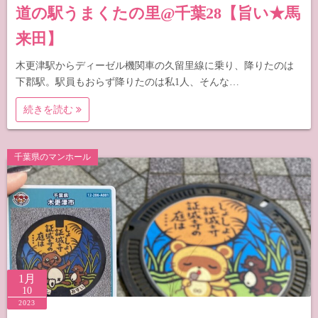
道の駅うまくたの里@千葉28【旨い★馬
来田】
木更津駅からディーゼル機関車の久留里線に乗り、降りたのは
下郡駅。駅員もおらず降りたのは私1人、そんな…
続きを読む
千葉県のマンホール
1月
10
2023