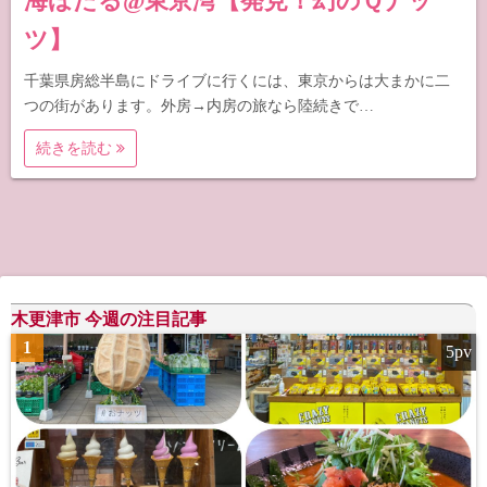
海ほたる@東京湾【発見！幻のＱナッ
ツ】
千葉県房総半島にドライブに行くには、東京からは大まかに二
つの街があります。外房→内房の旅なら陸続きで…
続きを読む
木更津市 今週の注目記事
1
5pv