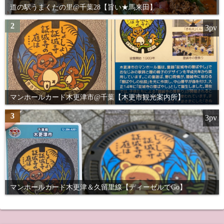
道の駅うまくたの里@千葉28【旨い★馬来田】
2
3pv
マンホールカード木更津市@千葉【木更市観光案内所】
3
3pv
マンホールカード木更津＆久留里線【ディーゼルでGo】