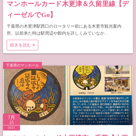
マンホールカード木更津＆久留里線【デ
ィーゼルでGo】
千葉県の木更津駅西口のロータリー前にある木更市観光案内
所。以前来た時は駅周辺や館内を詳しくみていなか…
続きを読む
千葉県のマンホール
7月
25
2021