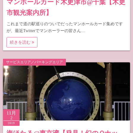
マンホールカード木更津市@千葉【木更
市観光案内所】
これまで道の駅巡りのついでだったマンホールカード集めです
が、最近Twitterでマンホーラーの皆さん…
続きを読む
サービスエリア／パーキングエリア
11月
2
2019