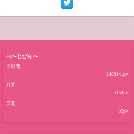
ぺ〜じびゅ〜
全期間
1488141
pv
月間
5152
pv
日間
85
pv