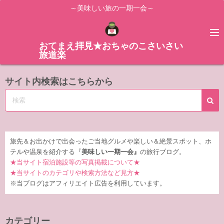
コ
～美味しい旅の一期一会～
ン
テ
ン
おてまえ拝見★おちゃのこさいさい
旅道楽
ツ
へ
サイト内検索はこちらから
ス
キ
ッ
プ
旅先＆お出かけで出会ったご当地グルメや楽しい＆絶景スポット、ホ
テルや温泉を紹介する『
美味しい一期一会』
の旅行ブログ。
★当サイト宿泊施設等の写真掲載について★
★当サイトのカテゴリや検索方法など見方★
※当ブログはアフィリエイト広告を利用しています。
カテゴリー