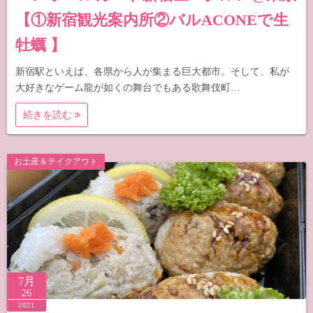
【①新宿観光案内所②バルACONEで生
牡蠣 】
新宿駅といえば、各県から人が集まる巨大都市。そして、私が
大好きなゲーム龍が如くの舞台でもある歌舞伎町…
続きを読む
お土産＆テイクアウト
7月
26
2021