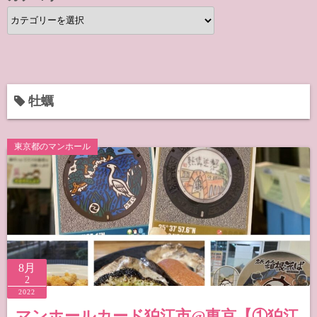
カ
テ
ゴ
リ
ー
牡蠣
東京都のマンホール
8月
2
2022
マンホールカード狛江市@東京【①狛江