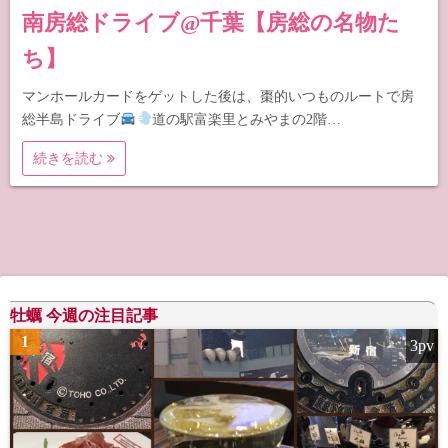
南房総ドライブ@千葉【房総の名物た
ち】
マンホールカードをゲットした後は、棗的いつものルートで房
総半島ドライブ
道の駅富楽里とみやまの2階…
続きを読む
牡蠣 今週の注目記事
1
3pv