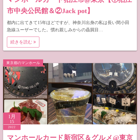
市中央公民館＆②Jack pot】
都内に出てきて15年ほどですが、神奈川出身の私は長い間小田
急線ユーザーでした。慣れ親しみからの贔屓目…
続きを読む
東京都のマンホール
1月
15
2022
マンホールカード新宿区＆グルメ@東京