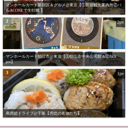
マンホールカード新宿区＆グルメ@東京【①新宿観光案内所②バ
ルACONEで生牡蠣 】
2
2pv
マンホールカード狛江市@東京【①狛江市中央公民館＆②Jack
pot】
3
1pv
南房総ドライブ@千葉【房総の名物たち】