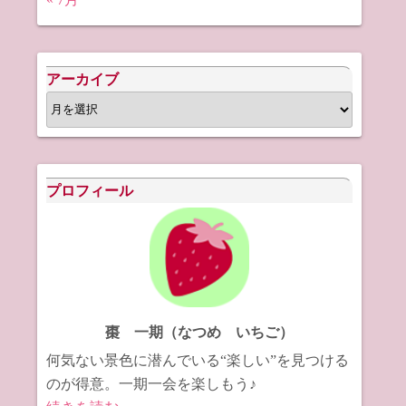
アーカイブ
ア
ー
カ
イ
プロフィール
ブ
棗 一期（なつめ いちご）
何気ない景色に潜んでいる“楽しい”を見つける
のが得意。一期一会を楽しもう♪