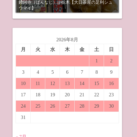
鑁阿寺（ばんなじ）@栃木【大日茶屋の足利シュ
ウマイ】
2026年8月
月
火
水
木
金
土
日
1
2
3
4
5
6
7
8
9
10
11
12
13
14
15
16
17
18
19
20
21
22
23
24
25
26
27
28
29
30
31
« 7月