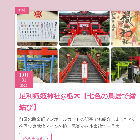
神社
10月
31
2023
足利織姫神社@栃木【七色の鳥居で縁
結び】
前回の邑楽町マンホールカードの記事でも紹介しましたが、
今回は東武線メインの旅。邑楽から小泉線で一旦太…
続きを読む