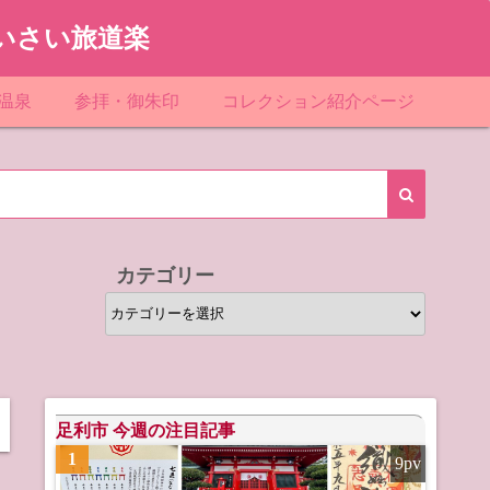
いさい旅道楽
温泉
参拝・御朱印
コレクション紹介ページ
館＆民宿
お寺
「関東」道の駅スタンプ一覧
ループ
神社
「東北」道の駅スタンプ一覧
ルグループ
「中部」道の駅スタンプ一覧
カテゴリー
スリゾート
マンホールカード
カ
テ
テル
橋カード
ゴ
リ
ル・ビジネスホテル
ー
足利市 今週の注目記事
1
9pv