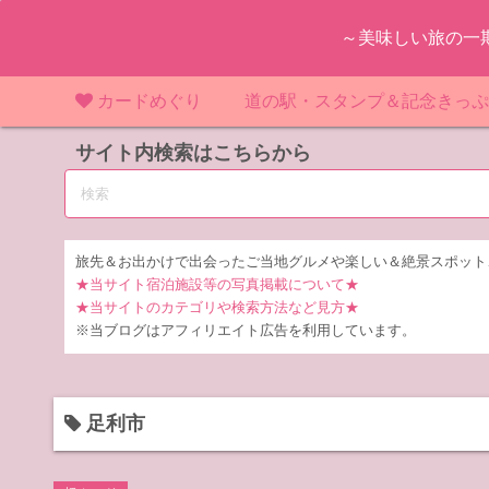
コ
～美味しい旅の一
ン
テ
ン
カードめぐり
道の駅・スタンプ＆記念きっ
ツ
マンホールカード
サイト内検索はこちらから
マンホールカード（関東）
道の駅（関東）
道の駅 千
東
へ
ス
IKEカード
マンホールカード（近畿）
道の駅（中部）
道の駅 東
道の駅 愛
神
大
キ
ッ
KAWAカード
マンホールカード（東北）
道の駅（東北）
道の駅 埼
道の駅 静
道の駅 宮
埼
宮
旅先＆お出かけで出会ったご当地グルメや楽しい＆絶景スポット
プ
★当サイト宿泊施設等の写真掲載について★
橋カード
マンホールカード（中部）
道の駅（北陸）
道の駅 神
道の駅 福
千
福
静
★当サイトのカテゴリや検索方法など見方★
※当ブログはアフィリエイト広告を利用しています。
ダムカード
道の駅 茨
茨
LOGetカード
道の駅 群
栃
足利市
道の駅 栃
群