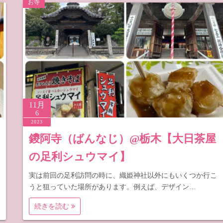
お寺
梨
野
11月
6
2023
鑁阿寺（ばんなじ）@栃木【大日茶屋
の足利シュウマイ】
実は前回の足利訪問の時に、織姫神社以外にもいくつか行こ
うと狙っていた場所があります。例えば、デザイン…
続きを読む