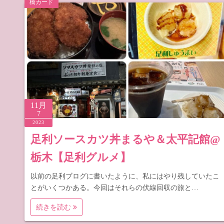
橋カード
道の駅 山
道の駅 長
11月
7
2023
足利ソースカツ丼まるや＆太平記館@
栃木【足利グルメ】
以前の足利ブログに書いたように、私にはやり残していたこ
とがいくつかある。今回はそれらの伏線回収の旅と…
続きを読む