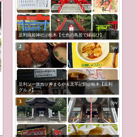
足利織姫神社@栃木【七色の鳥居で縁結び】
2
5pv
足利ソースカツ丼まるや＆太平記館@栃木【足利
グルメ】
3
3pv