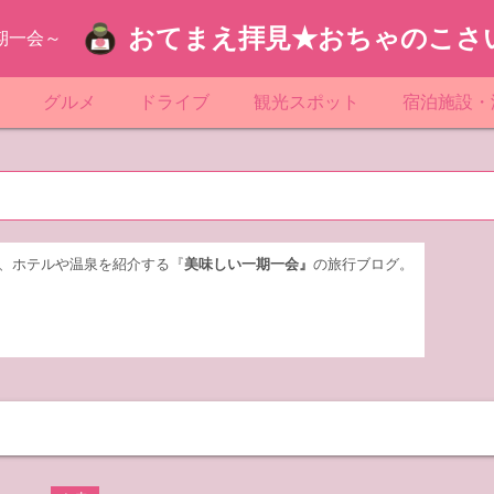
おてまえ拝見★おちゃのこさ
期一会～
ぷ
グルメ
ドライブ
観光スポット
宿泊施設・
葉
京都のマンホール
飲食店放浪記
サービスエリア／パーキングエリア
●●の駅シリーズ
ホテル・旅
京
知
奈川県のマンホール
阪府のマンホール
お土産＆テイクアウト
レトロ自販機・ドライブイン
漁港
おおるりグ
玉
岡
城
玉県のマンホール
城県のマンホール
遊び・体験
伊東園ホテ
、ホテルや温泉を紹介する『
美味しい一期一会』
の旅行ブログ。
奈川
島
葉県のマンホール
島県のマンホール
岡県のマンホール
リブマック
城
城県のマンホール
スーパーホ
馬
木県のマンホール
シティホテ
木
馬県のマンホール