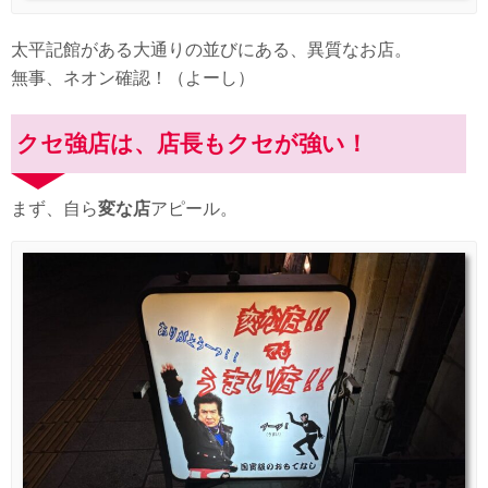
太平記館がある大通りの並びにある、異質なお店。
無事、ネオン確認！（よーし）
クセ強店は、店長もクセが強い！
まず、自ら
変な店
アピール。