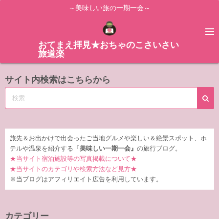
コ
～美味しい旅の一期一会～
ン
テ
ン
おてまえ拝見★おちゃのこさいさい
旅道楽
ツ
へ
サイト内検索はこちらから
ス
キ
ッ
プ
旅先＆お出かけで出会ったご当地グルメや楽しい＆絶景スポット、ホ
テルや温泉を紹介する『
美味しい一期一会』
の旅行ブログ。
★当サイト宿泊施設等の写真掲載について★
★当サイトのカテゴリや検索方法など見方★
※当ブログはアフィリエイト広告を利用しています。
カテゴリー