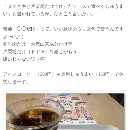
「タマネギと片栗粉だけで作ったソースで食べるしゅうま
い」と書かれているが、ひとこと言いたい。
普通「◯◯
だけ
」って、いい意味のウリ文句で使うんです
よ〜(^_^;)
和牛肉だけ、天然由来成分だけ等。
片栗粉だけ（ドヤァ）な感じがもぅ…
嫌いじゃない♡（笑）
アイスコーヒー（300円）＋足利しゅうまい（150円）で休
憩しま〜す。