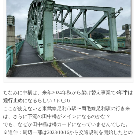
ちなみに中橋は、来年2024年秋から架け替え事業で
3年半は
通行止め
になるらしい！(O_O)
ここが使えないと東武線足利市駅〜両毛線足利駅の行き来
は、さらに下流の田中橋がメインになるのかな？
でも、なぜか田中橋は橋カードになっていませんでした。
※追伸：周辺一部は2023/10/16から交通規制を開始したとの