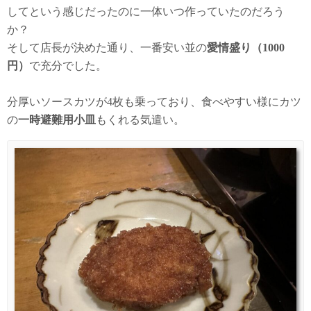
してという感じだったのに一体いつ作っていたのだろう
か？
そして店長が決めた通り、一番安い並の
愛情盛り（1000
円）
で充分でした。
分厚いソースカツが4枚も乗っており、食べやすい様にカツ
の
一時避難用小皿
もくれる気遣い。