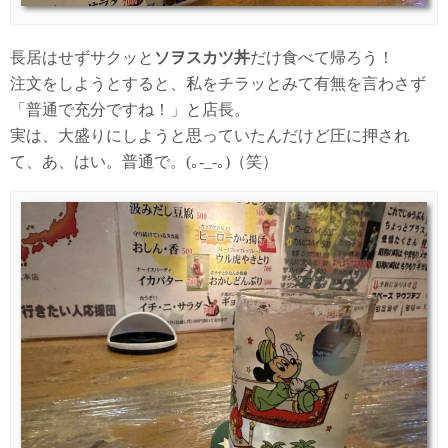
長居はせずサクッと
ソヲスカツ丼
だけ食べて帰ろう！
注文をしようとすると、私をチラッとみて有無を言わさず
「普通で充分ですね！」と店長。
実は、大盛りにしようと思っていたんだけど圧に押され
て、あ、はい。普通で。(｡-_-｡)（笑）