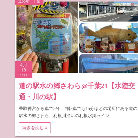
道の駅 千葉
道の駅 山
道の駅 長
4月
18
2022
道の駅水の郷さわら@千葉21【水陸交
通・川の駅】
香取神宮から車で5分、自転車でも15分ほどの場所にある道の
駅水の郷さわら。利根川沿いの利根水郷ライン…
続きを読む