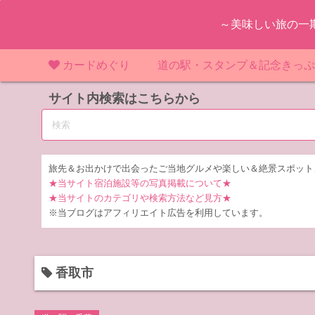
コ
～美味しい旅の一
ン
テ
ン
カードめぐり
道の駅・スタンプ＆記念きっ
ツ
マンホールカード
サイト内検索はこちらから
マンホールカード（関東）
道の駅（関東）
道の駅 千
東
へ
ス
IKEカード
マンホールカード（近畿）
道の駅（中部）
道の駅 東
道の駅 愛
神
大
キ
ッ
KAWAカード
マンホールカード（東北）
道の駅（東北）
道の駅 埼
道の駅 静
道の駅 宮
埼
宮
旅先＆お出かけで出会ったご当地グルメや楽しい＆絶景スポット
プ
★当サイト宿泊施設等の写真掲載について★
橋カード
マンホールカード（中部）
道の駅（北陸）
道の駅 神
道の駅 福
千
福
静
★当サイトのカテゴリや検索方法など見方★
※当ブログはアフィリエイト広告を利用しています。
ダムカード
道の駅 茨
茨
LOGetカード
道の駅 群
栃
香取市
道の駅 栃
群