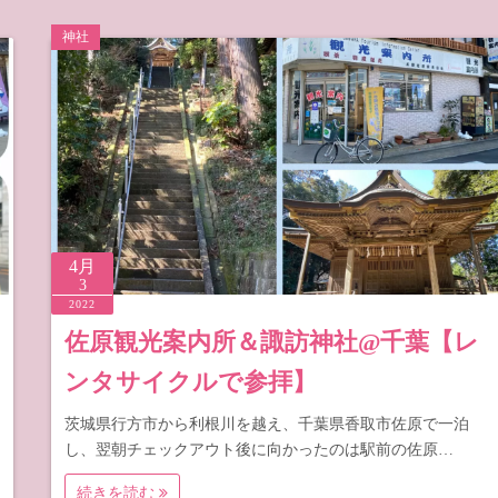
神社
4月
3
2022
佐原観光案内所＆諏訪神社@千葉【レ
ンタサイクルで参拝】
茨城県行方市から利根川を越え、千葉県香取市佐原で一泊
し、翌朝チェックアウト後に向かったのは駅前の佐原…
続きを読む