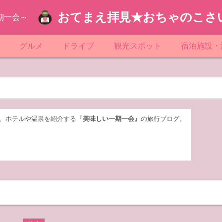
おてまえ拝見★おちゃのこさ
期一会～
ぷ
グルメ
ドライブ
観光スポット
宿泊施設・
葉
京都のマンホール
飲食店放浪記
サービスエリア／パーキングエリア
●●の駅シリーズ
ホテル・旅
京
知
奈川県のマンホール
阪府のマンホール
お土産＆テイクアウト
レトロ自販機・ドライブイン
漁港
おおるりグ
玉
岡
城
玉県のマンホール
城県のマンホール
遊び・体験
伊東園ホテ
、ホテルや温泉を紹介する『
美味しい一期一会』
の旅行ブログ。
奈川
島
葉県のマンホール
島県のマンホール
岡県のマンホール
リブマック
城
城県のマンホール
スーパーホ
馬
木県のマンホール
シティホテ
木
馬県のマンホール