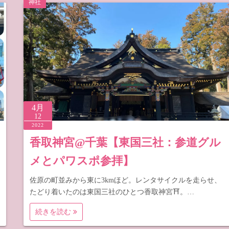
神社
梨
野
4月
12
2022
香取神宮@千葉【東国三社：参道グル
メとパワスポ参拝】
佐原の町並みから東に3kmほど。レンタサイクルを走らせ、
たどり着いたのは東国三社のひとつ香取神宮⛩。…
続きを読む