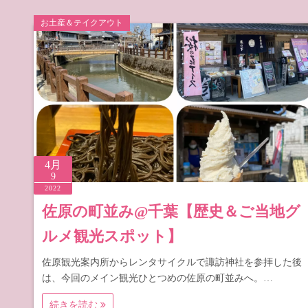
お土産＆テイクアウト
4月
9
2022
佐原の町並み@千葉【歴史＆ご当地グ
ルメ観光スポット】
佐原観光案内所からレンタサイクルで諏訪神社を参拝した後
は、今回のメイン観光ひとつめの佐原の町並みへ。…
続きを読む