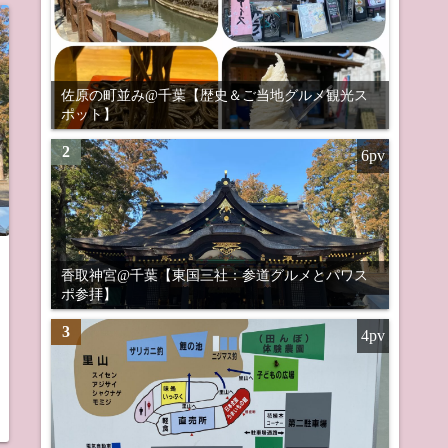
佐原の町並み@千葉【歴史＆ご当地グルメ観光ス
ポット】
2
6pv
香取神宮@千葉【東国三社：参道グルメとパワス
ポ参拝】
3
4pv