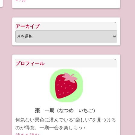
アーカイブ
ア
ー
カ
イ
プロフィール
ブ
棗 一期（なつめ いちご）
何気ない景色に潜んでいる“楽しい”を見つける
のが得意。一期一会を楽しもう♪