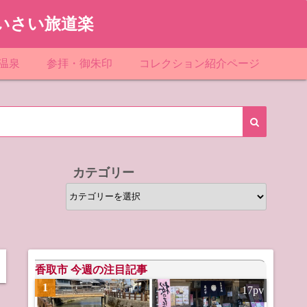
いさい旅道楽
温泉
参拝・御朱印
コレクション紹介ページ
館＆民宿
お寺
「関東」道の駅スタンプ一覧
ループ
神社
「東北」道の駅スタンプ一覧
ルグループ
「中部」道の駅スタンプ一覧
カテゴリー
スリゾート
マンホールカード
カ
テ
テル
橋カード
ゴ
リ
ル・ビジネスホテル
ー
香取市 今週の注目記事
1
17pv