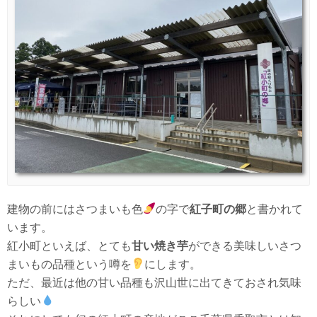
建物の前にはさつまいも色
の字で
紅子町の郷
と書かれて
います。
紅小町といえば、とても
甘い焼き芋
ができる美味しいさつ
まいもの品種という噂を
にします。
ただ、最近は他の甘い品種も沢山世に出てきておされ気味
らしい