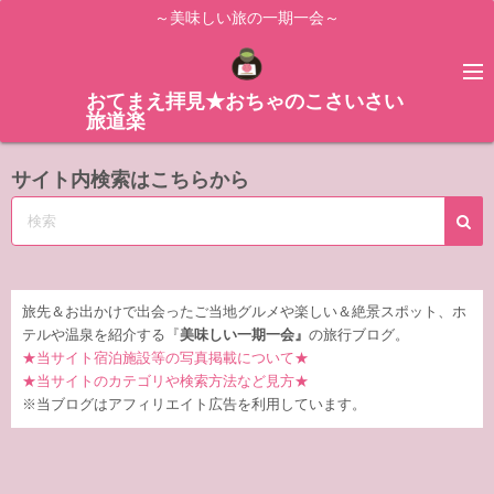
コ
～美味しい旅の一期一会～
ン
テ
ン
おてまえ拝見★おちゃのこさいさい
旅道楽
ツ
へ
サイト内検索はこちらから
ス
キ
ッ
プ
旅先＆お出かけで出会ったご当地グルメや楽しい＆絶景スポット、ホ
テルや温泉を紹介する『
美味しい一期一会』
の旅行ブログ。
★当サイト宿泊施設等の写真掲載について★
★当サイトのカテゴリや検索方法など見方★
※当ブログはアフィリエイト広告を利用しています。