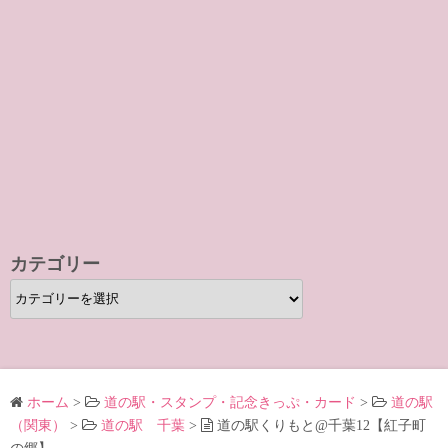
カテゴリー
カ
テ
ゴ
リ
ー
ホーム
>
道の駅・スタンプ・記念きっぷ・カード
>
道の駅
（関東）
>
道の駅 千葉
>
道の駅くりもと@千葉12【紅子町