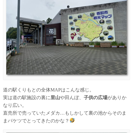
道の駅くりもとの全体MAPはこんな感じ。
実は道の駅施設の裏に
里山
や田んぼ、
子供の広場
がありか
なり広い。
直売所で売っていたメダカ…もしかして裏の池からそのま
まバケツでとってきたのかな？