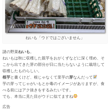
ねいも「ウドではございません」
謎の野菜
ねいも
。
ねいもは秋に収穫した親芋をおがくずなどに深く埋め、そ
こから出てきた芽の部分が日に当たらないように栽培して
収穫したものらしい。
根芋
と書くけど、根じゃなくて里芋の
芽
なんだって
芋の芽ってじゃがいもとか毒のイメージがありますが、食
べる前にはアク抜きをするみたいです。
でも、本当に見た目がウドに似てますね
広告