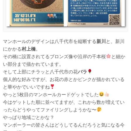
マンホールのデザインは八千代市を縦断する
新川
と、新川
にかかる
村上橋
。
その橋に設置されてるブロンズ像や沿岸の千本桜
と細か
い部分まで描かれています。
そして上部にチラッと八千代市の花
バラ
個人的な好みですが、お花の赤とかピンクが描かれている
と華やかでいいですね
やっと5枚目のマンホールカードゲットでした
今はゲットした順に並べてますが、これから数が増えてい
ったらどうやってファイリングしようかな〜
やっぱり地域ごとかな？
マンボーラーの皆さんはどうしてるんだろうと気になる今