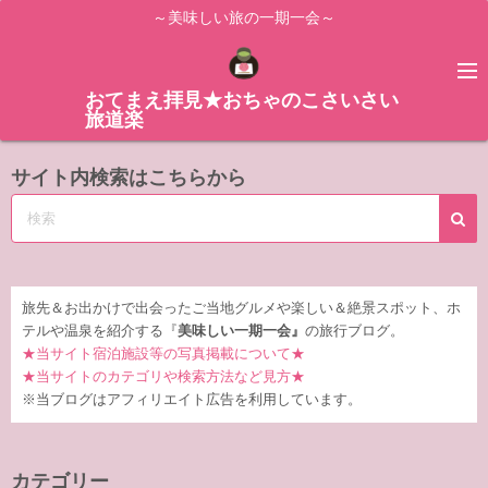
コ
～美味しい旅の一期一会～
ン
テ
ン
おてまえ拝見★おちゃのこさいさい
旅道楽
ツ
へ
サイト内検索はこちらから
ス
キ
ッ
プ
旅先＆お出かけで出会ったご当地グルメや楽しい＆絶景スポット、ホ
テルや温泉を紹介する『
美味しい一期一会』
の旅行ブログ。
★当サイト宿泊施設等の写真掲載について★
★当サイトのカテゴリや検索方法など見方★
※当ブログはアフィリエイト広告を利用しています。
カテゴリー