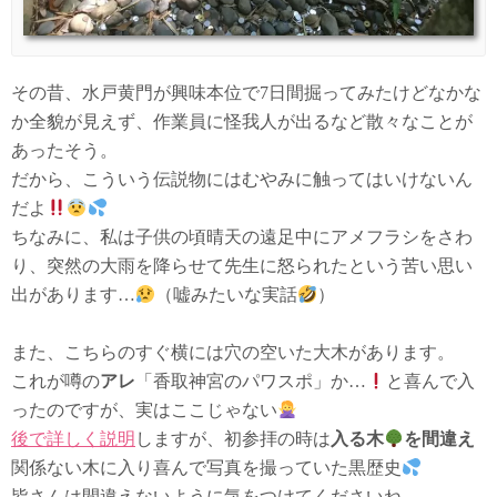
その昔、水戸黄門が興味本位で7日間掘ってみたけどなかな
か全貌が見えず、作業員に怪我人が出るなど散々なことが
あったそう。
だから、こういう伝説物にはむやみに触ってはいけないん
だよ
ちなみに、私は子供の頃晴天の遠足中にアメフラシをさわ
り、突然の大雨を降らせて先生に怒られたという苦い思い
出があります…
（嘘みたいな実話
）
また、こちらのすぐ横には穴の空いた大木があります。
これが噂の
アレ
「香取神宮のパワスポ」か…
と喜んで入
ったのですが、実はここじゃない
後で詳しく説明
しますが、初参拝の時は
入る木
を間違え
関係ない木に入り喜んで写真を撮っていた黒歴史
皆さんは間違えないように気をつけてくださいね。。