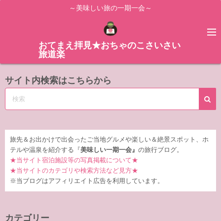
コ
～美味しい旅の一期一会～
ン
テ
ン
おてまえ拝見★おちゃのこさいさい
旅道楽
ツ
へ
サイト内検索はこちらから
ス
キ
ッ
プ
旅先＆お出かけで出会ったご当地グルメや楽しい＆絶景スポット、ホ
テルや温泉を紹介する『
美味しい一期一会』
の旅行ブログ。
★当サイト宿泊施設等の写真掲載について★
★当サイトのカテゴリや検索方法など見方★
※当ブログはアフィリエイト広告を利用しています。
カテゴリー