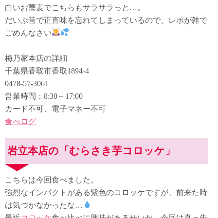
白いお蕎麦でこちらもサラサラっと…。
だいぶ昔で正直味を忘れてしまっているので、レポが雑で
ごめんなさい
梅乃家本店の詳細
千葉県香取市香取1894-4
0478-57-3061
営業時間：8:30～17:00
カード不可、電子マネー不可
食べログ
岩立本店の「むらさき芋コロッケ」
こちらは今回食べました。
強烈なインパクトがある紫色のコロッケですが、前来た時
は気づかなかったな…
最近
コロッケ
食べ比べに興味があるせいか、今回は真っ先