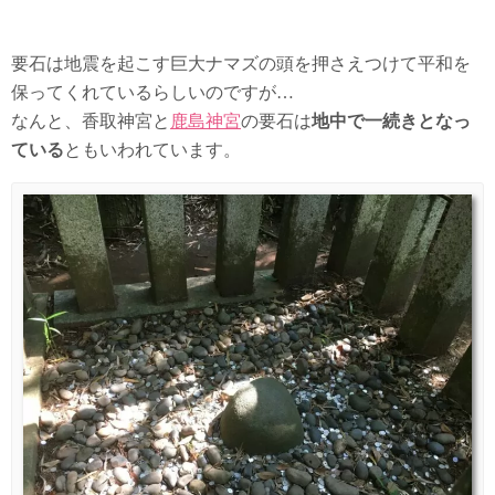
要石は地震を起こす巨大ナマズの頭を押さえつけて平和を
保ってくれているらしいのですが…
なんと、香取神宮と
鹿島神宮
の要石は
地中で一続きとなっ
ている
ともいわれています。