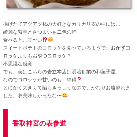
揚げたてアツアツ私の大好きなカリカリ衣の中には…
綺麗な紫芋とさつまいも二色の餡。
食べると…甘〜い
スイートポテトのコロッケを食べているようで、
おかずコ
ロッケ
よりも
おやつコロッケ
？
不思議な感覚。
でも、実はこちらの岩立本店は明治創業の和菓子屋。
なのでコロッケが甘いのも…納得
とにかく大きくて餡もぎっしりなので、かなりお腹膨れま
した。衣美味しかったな〜
香取神宮の表参道