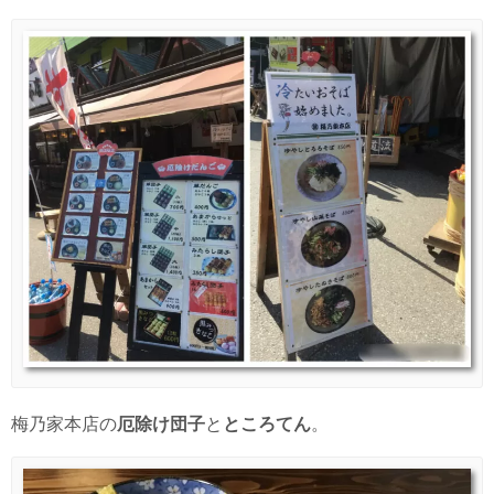
梅乃家本店の
厄除け団子
と
ところてん
。