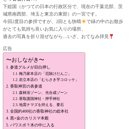
下総国（かつての日本の行政区分で、現在の千葉北部、茨
城県南西部、埼玉と東京の東部）の一宮です。
今回2度目の参拝ですが、2回とも快晴
で緑の中のお散歩
がとても気持ち良いお気に入りの場所。
過去の写真を折り混ぜながら…いざ、おてなみ拝見
広告
〜おしながき〜
参道グルメが目白押し
梅乃家本店の「厄除けだんご」
岩立本店の「むらさき芋コロッケ」
香取神宮の表参道
森林浴ゾーン、光合成ゾーン
香取護国神社・押手神社
地震ナマズを抑える、要石
全国約400社の香取神社の総本社
黒×金のカリスマ本殿
パワスポ？木の中に入る