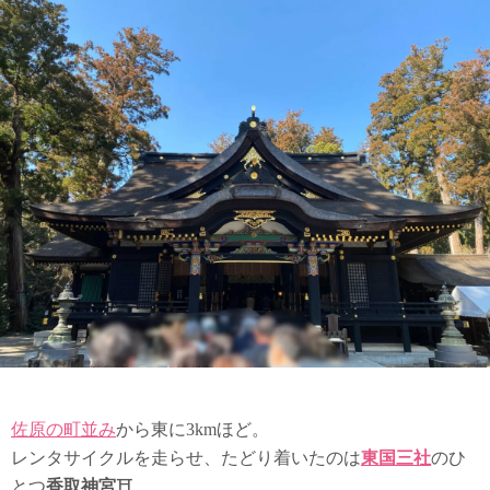
佐原の町並み
から東に3kmほど。
レンタサイクルを走らせ、たどり着いたのは
東国三社
のひ
とつ
香取神宮
⛩。