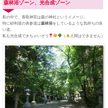
森林浴ゾーン、光合成ゾーン
私の中で、香取神宮は森の神社というイメージ。
特に砂利道の表参道は
森林浴
をしているような気持ちの良
い道。
私も光合成できちゃいそう
（
人間はできません）