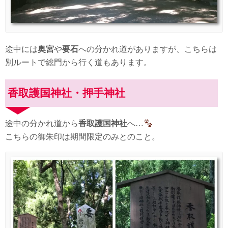
途中には
奥宮
や
要石
への分かれ道がありますが、こちらは
別ルートで総門から行く道もあります。
香取護国神社・押手神社
途中の分かれ道から
香取護国神社
へ…
こちらの御朱印は期間限定のみとのこと。