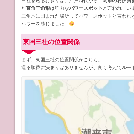
三社を巡るお参りは、江戸時代から「
関東のお伊勢
だ
直角三角形
は強力な
パワースポット
と言われてい
三角△に囲まれた場所ってパワースポットと言われ
パワーを感じました。
東国三社の位置関係
まず、東国三社の位置関係がこちら。
巡る順番に決まりはありませんが、良く考えて
ルー