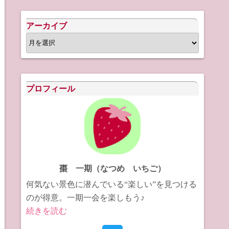
アーカイブ
ア
ー
カ
イ
プロフィール
ブ
棗 一期（なつめ いちご）
何気ない景色に潜んでいる“楽しい”を見つける
のが得意。一期一会を楽しもう♪
続きを読む