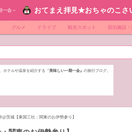
おてまえ拝見★おちゃのこさ
期一会～
ぷ
グルメ
ドライブ
観光スポット
宿泊施設・
葉
京都のマンホール
飲食店放浪記
サービスエリア／パーキングエリア
●●の駅シリーズ
ホテル・旅
京
知
奈川県のマンホール
阪府のマンホール
お土産＆テイクアウト
レトロ自販機・ドライブイン
漁港
おおるりグ
玉
岡
城
玉県のマンホール
城県のマンホール
遊び・体験
伊東園ホテ
、ホテルや温泉を紹介する『
美味しい一期一会』
の旅行ブログ。
奈川
島
葉県のマンホール
島県のマンホール
岡県のマンホール
リブマック
城
城県のマンホール
スーパーホ
馬
木県のマンホール
シティホテ
井@茨城【東国三社：関東のお伊勢参り】
木
馬県のマンホール