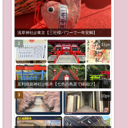
浅草神社@東京【三社様パワーで一年安鯛】
2
11pv
足利織姫神社@栃木【七色の鳥居で縁結び】
3
10pv