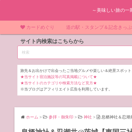
コ
～美味しい旅の一
ン
テ
ン
カードめぐり
道の駅・スタンプ＆記念きっ
ツ
マンホールカード
サイト内検索はこちらから
マンホールカード（関東）
道の駅（関東）
道の駅 千
東
へ
ス
IKEカード
マンホールカード（近畿）
道の駅（中部）
道の駅 東
道の駅 愛
神
大
キ
ッ
KAWAカード
マンホールカード（東北）
道の駅（東北）
道の駅 埼
道の駅 静
道の駅 宮
埼
宮
旅先＆お出かけで出会ったご当地グルメや楽しい＆絶景スポット
プ
★当サイト宿泊施設等の写真掲載について★
橋カード
マンホールカード（中部）
道の駅（北陸）
道の駅 神
道の駅 福
千
福
静
★当サイトのカテゴリや検索方法など見方★
※当ブログはアフィリエイト広告を利用しています。
ダムカード
道の駅 茨
茨
LOGetカード
道の駅 群
栃
ホーム
>
参拝・御朱印
>
神社
>
息栖神社＆忍潮
道の駅 栃
群