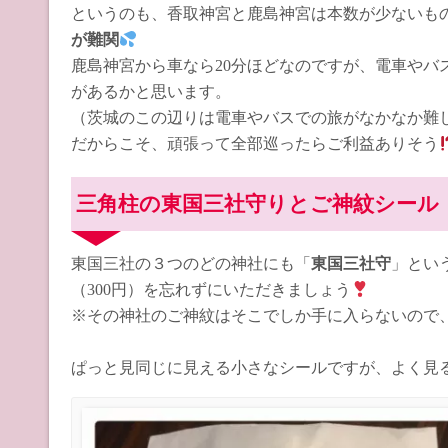
というのも、香取神宮と鹿島神宮は本数が少ないも
が難関
鹿島神宮から車なら20分ほどなのですが、電車やバ
があるかと思います。
（茨城のこの辺りは電車やバスでの旅がなかなか難
だからこそ、頑張って全部巡ったらご利益ありそう
三角柱の東国三社守りとご神紋シール
東国三社の３つのどの神社にも「
東国三社守
」とい
（300円）を忘れずにいただきましょう
※その神社のご神紋はそこでしか手に入らないので
ぱっと見同じに見える小さなシールですが、よく見