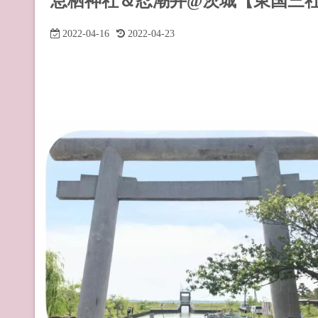
息栖神社＆忍潮井@茨城【東国三
道の駅 山
2022-04-16
2022-04-23
道の駅 長