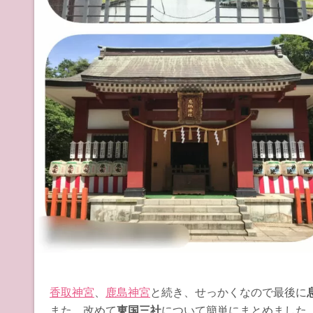
香取神宮
、
鹿島神宮
と続き、せっかくなので最後に
また、改めて
東国三社
について簡単にまとめました