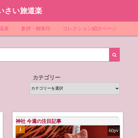
いさい旅道楽
温泉
参拝・御朱印
コレクション紹介ページ
館＆民宿
お寺
「関東」道の駅スタンプ一覧
ループ
神社
「東北」道の駅スタンプ一覧
ルグループ
「中部」道の駅スタンプ一覧
カテゴリー
スリゾート
マンホールカード
カ
テ
テル
橋カード
ゴ
リ
ル・ビジネスホテル
ー
神社 今週の注目記事
1
60pv