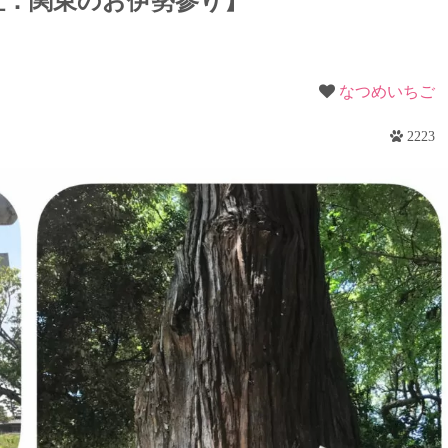
社：関東のお伊勢参り】
梨
野
なつめいちご
2223