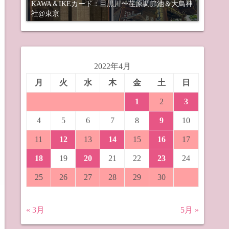
KAWA＆IKEカード：目黒川〜荏原調節池＆大鳥神
社@東京
2022年4月
月
火
水
木
金
土
日
1
2
3
4
5
6
7
8
9
10
11
12
13
14
15
16
17
18
19
20
21
22
23
24
25
26
27
28
29
30
« 3月
5月 »