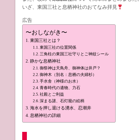
いざ、東国三社と息栖神社のおてなみ拝見
広告
〜おしながき〜
東国三社とは？
東国三社の位置関係
三角柱の東国三社守りとご神紋シール
静かな息栖神社
御祭神は天鳥舟、御神体は井戸？
御神木（別名：息栖の夫婦杉）
手水舎（神様のお水）
青春時代の遺物、力石
社殿とご利益
深まる謎、石灯籠の絵柄
海水を押し退ける湧水、忍潮井
息栖神社の詳細