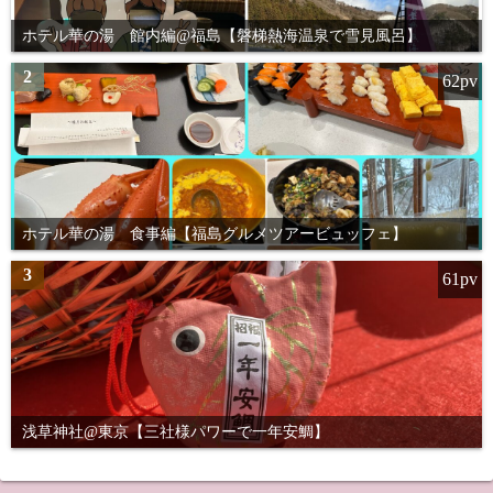
ホテル華の湯 館内編@福島【磐梯熱海温泉で雪見風呂】
2
62pv
ホテル華の湯 食事編【福島グルメツアービュッフェ】
3
61pv
浅草神社@東京【三社様パワーで一年安鯛】