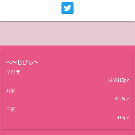
ぺ〜じびゅ〜
全期間
1489115
pv
月間
6126
pv
日間
419
pv