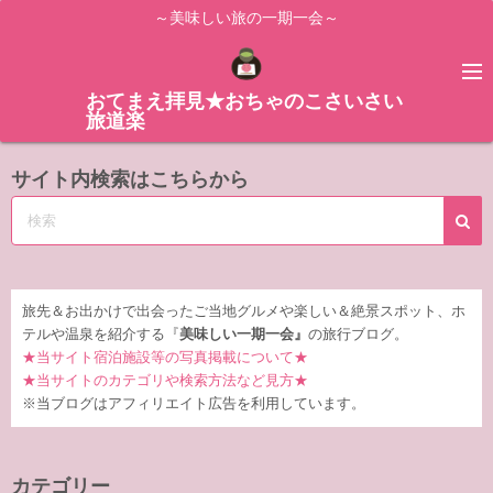
コ
～美味しい旅の一期一会～
ン
テ
ン
おてまえ拝見★おちゃのこさいさい
旅道楽
ツ
へ
サイト内検索はこちらから
ス
キ
ッ
プ
旅先＆お出かけで出会ったご当地グルメや楽しい＆絶景スポット、ホ
テルや温泉を紹介する『
美味しい一期一会』
の旅行ブログ。
★当サイト宿泊施設等の写真掲載について★
★当サイトのカテゴリや検索方法など見方★
※当ブログはアフィリエイト広告を利用しています。
カテゴリー