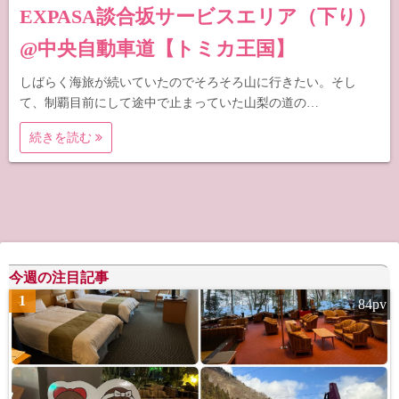
EXPASA談合坂サービスエリア（下り）
@中央自動車道【トミカ王国】
しばらく海旅が続いていたのでそろそろ山に行きたい。そし
て、制覇目前にして途中で止まっていた山梨の道の…
続きを読む
今週の注目記事
1
84pv