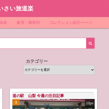
いさい旅道楽
温泉
参拝・御朱印
コレクション紹介ページ
館＆民宿
お寺
「関東」道の駅スタンプ一覧
ループ
神社
「東北」道の駅スタンプ一覧
ルグループ
「中部」道の駅スタンプ一覧
カテゴリー
スリゾート
マンホールカード
カ
テ
テル
橋カード
ゴ
リ
ル・ビジネスホテル
ー
道の駅 山梨 今週の注目記事
1
10pv