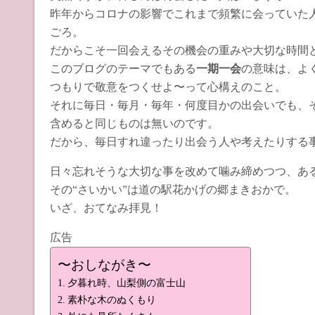
昨年からコロナの影響でこれまで頻繁に会っていた
ごろ。
だからこそ一回会えるその機会の重みや大切な時間
このブログのテーマでもある
一期一会
の意味は、よ
つもりで敬意をつくせよ〜って心構えのこと。
それに毎日・毎月・毎年・何度目かの出会いでも、
含めると同じものは無いのです。
だから、毎日すれ違ったり出会う人や考えたりする
日々忘れそうな大切な事を改めて噛み締めつつ、あ
その“さいかい”は道の駅花かげの郷まきおかで。
いざ、おてなみ拝見！
広告
〜おしながき〜
夕暮れ時、山梨側の富士山
素朴な木のぬくもり