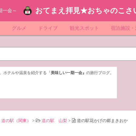
おてまえ拝見★おちゃのこさ
期一会～
ぷ
グルメ
ドライブ
観光スポット
宿泊施設・
葉
京都のマンホール
飲食店放浪記
サービスエリア／パーキングエリア
●●の駅シリーズ
ホテル・旅
京
知
奈川県のマンホール
阪府のマンホール
お土産＆テイクアウト
レトロ自販機・ドライブイン
漁港
おおるりグ
玉
岡
城
玉県のマンホール
城県のマンホール
遊び・体験
伊東園ホテ
、ホテルや温泉を紹介する『
美味しい一期一会』
の旅行ブログ。
奈川
島
葉県のマンホール
島県のマンホール
岡県のマンホール
リブマック
城
城県のマンホール
スーパーホ
馬
木県のマンホール
シティホテ
道の駅（関東）
>
道の駅 山梨
>
道の駅花かげの郷まきおか
木
馬県のマンホール