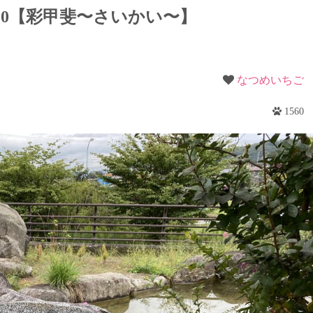
梨
0【彩甲斐〜さいかい〜】
野
なつめいちご
1560