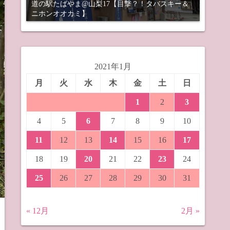
道の駅たばやま@山梨17【目撃？！タバスキー＆
ニホンオオカミ】
2021年1月
月
火
水
木
金
土
日
1
2
3
4
5
6
7
8
9
10
11
12
13
14
15
16
17
18
19
20
21
22
23
24
25
26
27
28
29
30
31
« 12月
2月 »