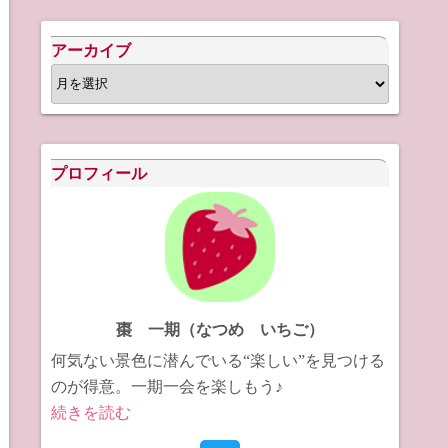
アーカイブ
ア
ー
カ
イ
プロフィール
ブ
棗 一期（なつめ いちご）
何気ない景色に潜んでいる“楽しい”を見つける
のが得意。一期一会を楽しもう♪
続きを読む