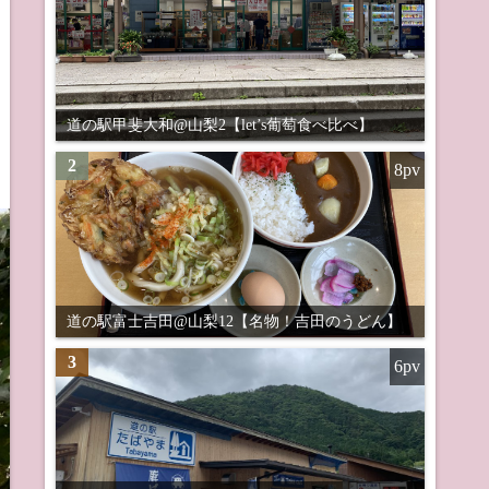
道の駅甲斐大和@山梨2【let’s葡萄食べ比べ】
2
8pv
道の駅富士吉田@山梨12【名物！吉田のうどん】
3
6pv