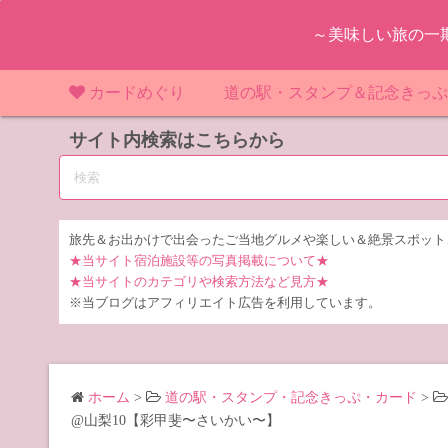
コ
～美味しい旅の一
ン
テ
ン
カードめぐり
道の駅・スタンプ＆記念きっ
ツ
マンホールカード
サイト内検索はこちらから
マンホールカード（関東）
道の駅（関東）
道の駅 千
東
へ
ス
IKEカード
マンホールカード（近畿）
道の駅（中部）
道の駅 東
道の駅 愛
神
大
キ
ッ
KAWAカード
マンホールカード（東北）
道の駅（東北）
道の駅 埼
道の駅 静
道の駅 宮
埼
宮
旅先＆お出かけで出会ったご当地グルメや楽しい＆絶景スポット
プ
★当サイト宿泊施設等の写真掲載について★
橋カード
マンホールカード（中部）
道の駅（北陸）
道の駅 神
道の駅 福
千
福
静
★当サイトのカテゴリや検索方法など見方★
※当ブログはアフィリエイト広告を利用しています。
ダムカード
道の駅 茨
茨
LOGetカード
道の駅 群
栃
ホーム
>
道の駅・スタンプ・記念きっぷ・カード
>
道の駅 栃
群
@山梨10【彩甲斐〜さいかい〜】