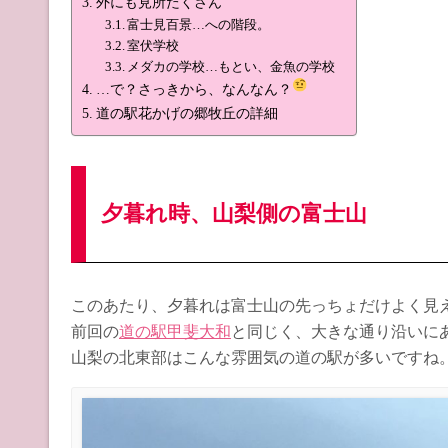
外にも見所たくさん
富士見百景…への階段。
室伏学校
メダカの学校…もとい、金魚の学校
…で？さっきから、なんなん？
道の駅花かげの郷牧丘の詳細
夕暮れ時、山梨側の富士山
このあたり、夕暮れは富士山の先っちょだけよく見
前回の
道の駅甲斐大和
と同じく、大きな通り沿いに
山梨の北東部はこんな雰囲気の道の駅が多いですね