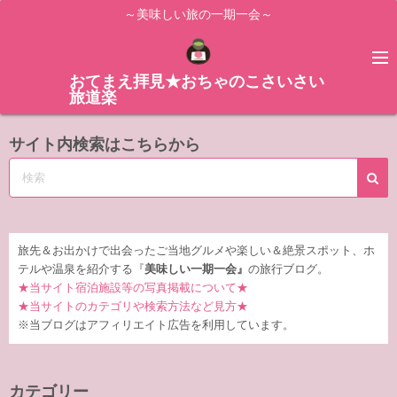
コ
～美味しい旅の一期一会～
ン
テ
ン
おてまえ拝見★おちゃのこさいさい
旅道楽
ツ
へ
サイト内検索はこちらから
ス
キ
ッ
プ
旅先＆お出かけで出会ったご当地グルメや楽しい＆絶景スポット、ホ
テルや温泉を紹介する『
美味しい一期一会』
の旅行ブログ。
★当サイト宿泊施設等の写真掲載について★
★当サイトのカテゴリや検索方法など見方★
※当ブログはアフィリエイト広告を利用しています。
カテゴリー