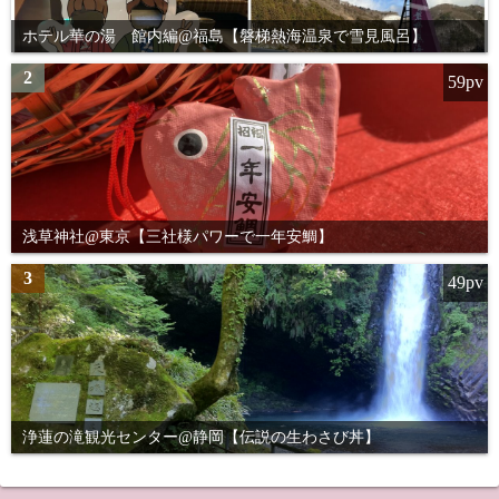
ホテル華の湯 館内編@福島【磐梯熱海温泉で雪見風呂】
2
59pv
浅草神社@東京【三社様パワーで一年安鯛】
3
49pv
浄蓮の滝観光センター@静岡【伝説の生わさび丼】