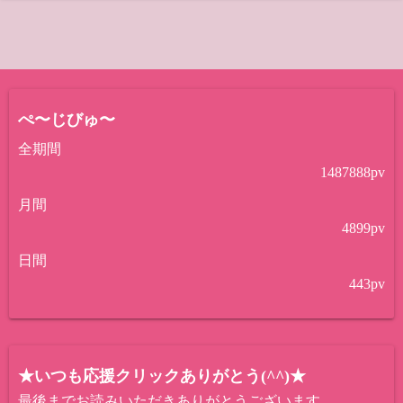
ぺ〜じびゅ〜
全期間
1487888
pv
月間
4899
pv
日間
443
pv
★いつも応援クリックありがとう(^^)★
最後までお読みいただきありがとうございます。