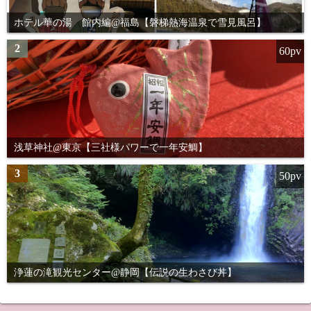
ホテル華の湯 館内編@福島【磐梯熱海温泉で雪見風呂】
2
60pv
浅草神社@東京【三社様パワーで一年安鯛】
3
50pv
浄蓮の滝観光センター@静岡【伝説の生わさび丼】