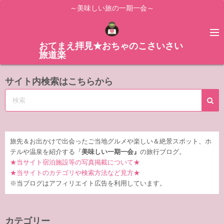
コ
～美味しい旅の一期一会～
ン
テ
ン
おてまえ拝見★おちゃのこさいさい
旅道楽
ツ
へ
サイト内検索はこちらから
ス
キ
ッ
プ
旅先＆お出かけで出会ったご当地グルメや楽しい＆絶景スポット、ホ
テルや温泉を紹介する『
美味しい一期一会』
の旅行ブログ。
★当サイト宿泊施設等の写真掲載について★
★当サイトのカテゴリや検索方法など見方★
※当ブログはアフィリエイト広告を利用しています。
カテゴリー