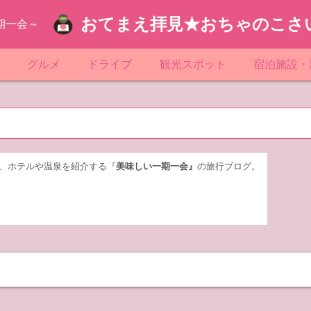
おてまえ拝見★おちゃのこさ
期一会～
ぷ
グルメ
ドライブ
観光スポット
宿泊施設・
葉
京都のマンホール
飲食店放浪記
サービスエリア／パーキングエリア
●●の駅シリーズ
ホテル・旅
京
知
奈川県のマンホール
阪府のマンホール
お土産＆テイクアウト
レトロ自販機・ドライブイン
漁港
おおるりグ
玉
岡
城
玉県のマンホール
城県のマンホール
遊び・体験
伊東園ホテ
、ホテルや温泉を紹介する『
美味しい一期一会』
の旅行ブログ。
奈川
島
葉県のマンホール
島県のマンホール
岡県のマンホール
リブマック
城
城県のマンホール
スーパーホ
馬
木県のマンホール
シティホテ
木
馬県のマンホール