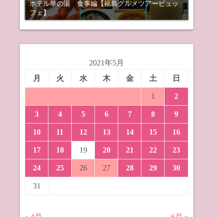
ホテル華の湯 食事編【福島グルメツアービュッ
フェ】
2021年5月
月
火
水
木
金
土
日
1
2
3
4
5
6
7
8
9
10
11
12
13
14
15
16
17
18
19
20
21
22
23
24
25
26
27
28
29
30
31
« 4月
6月 »