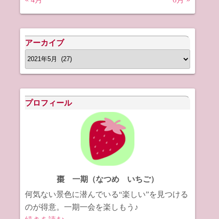
アーカイブ
ア
ー
カ
イ
プロフィール
ブ
棗 一期（なつめ いちご）
何気ない景色に潜んでいる“楽しい”を見つける
のが得意。一期一会を楽しもう♪