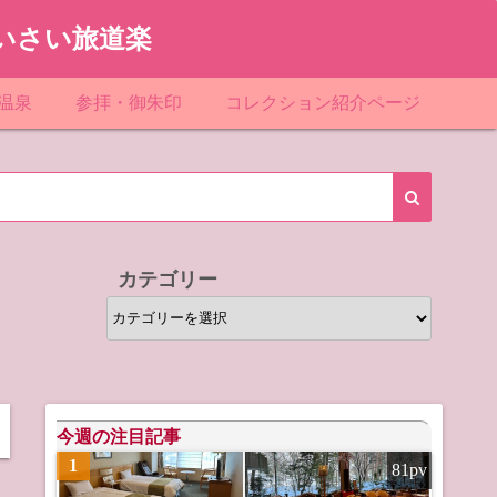
いさい旅道楽
温泉
参拝・御朱印
コレクション紹介ページ
館＆民宿
お寺
「関東」道の駅スタンプ一覧
ループ
神社
「東北」道の駅スタンプ一覧
ルグループ
「中部」道の駅スタンプ一覧
カテゴリー
スリゾート
マンホールカード
カ
テ
テル
橋カード
ゴ
リ
ル・ビジネスホテル
ー
今週の注目記事
1
81pv