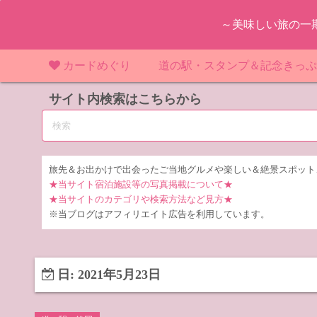
コ
～美味しい旅の一
ン
テ
ン
カードめぐり
道の駅・スタンプ＆記念きっ
ツ
マンホールカード
サイト内検索はこちらから
マンホールカード（関東）
道の駅（関東）
道の駅 千
東
へ
ス
IKEカード
マンホールカード（近畿）
道の駅（中部）
道の駅 東
道の駅 愛
神
大
キ
ッ
KAWAカード
マンホールカード（東北）
道の駅（東北）
道の駅 埼
道の駅 静
道の駅 宮
埼
宮
旅先＆お出かけで出会ったご当地グルメや楽しい＆絶景スポット
プ
★当サイト宿泊施設等の写真掲載について★
橋カード
マンホールカード（中部）
道の駅（北陸）
道の駅 神
道の駅 福
千
福
静
★当サイトのカテゴリや検索方法など見方★
※当ブログはアフィリエイト広告を利用しています。
ダムカード
道の駅 茨
茨
LOGetカード
道の駅 群
栃
日:
2021年5月23日
道の駅 栃
群