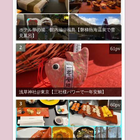
ホテル華の湯 館内編@福島【磐梯熱海温泉で雪
見風呂】
2
61pv
浅草神社@東京【三社様パワーで一年安鯛】
3
60pv