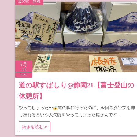
道の駅 静岡
道の駅 山
道の駅 長
5月
23
2021
道の駅すばしり@静岡21【富士登山の
休憩所】
やってしまった〜
道の駅に行ったのに、今回スタンプを押
し忘れるという大失態をやってしまった棗さんです…
続きを読む