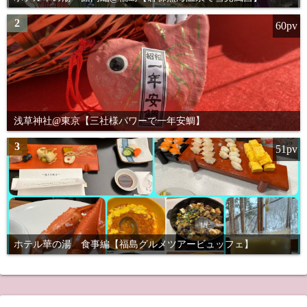
2
60pv
浅草神社@東京【三社様パワーで一年安鯛】
3
51pv
ホテル華の湯 食事編【福島グルメツアービュッフェ】