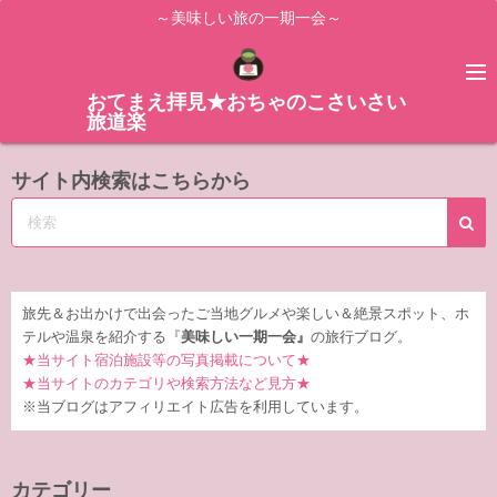
コ
～美味しい旅の一期一会～
ン
テ
ン
おてまえ拝見★おちゃのこさいさい
旅道楽
ツ
へ
サイト内検索はこちらから
ス
キ
ッ
プ
旅先＆お出かけで出会ったご当地グルメや楽しい＆絶景スポット、ホ
テルや温泉を紹介する『
美味しい一期一会』
の旅行ブログ。
★当サイト宿泊施設等の写真掲載について★
★当サイトのカテゴリや検索方法など見方★
※当ブログはアフィリエイト広告を利用しています。
カテゴリー