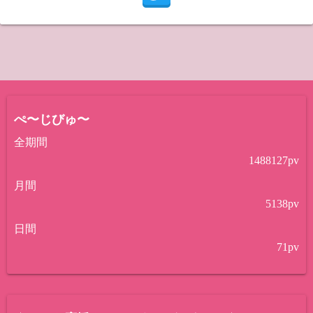
ぺ〜じびゅ〜
全期間
1488127
pv
月間
5138
pv
日間
71
pv