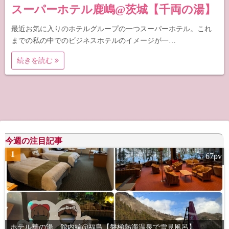
スーパーホテル鹿嶋@茨城【千両の湯】
最近お気に入りのホテルグループの一つスーパーホテル。これ
までの私の中でのビジネスホテルのイメージが一…
続きを読む
今週の注目記事
1
67pv
ホテル華の湯 館内編@福島【磐梯熱海温泉で雪見風呂】