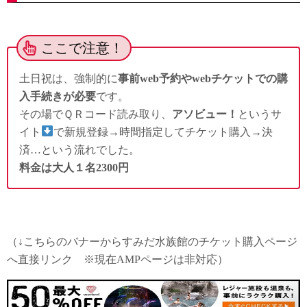
ここで注意！
土日祝は、強制的に
事前web予約やwebチケットでの購
入手続きが必要
です。
その場でＱＲコード読み取り、
アソビュー！
というサ
イト
で新規登録→時間指定してチケット購入→決
済…という流れでした。
料金は大人１名2300円
（↓こちらのバナーからすみだ水族館のチケット購入ページ
へ直接リンク ※現在AMPページは非対応）