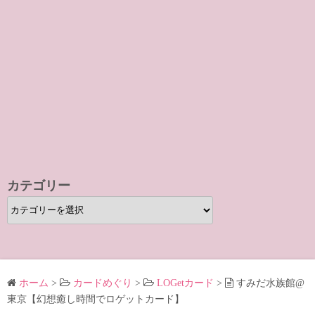
カテゴリー
カ
テ
ゴ
リ
ー
ホーム
>
カードめぐり
>
LOGetカード
>
すみだ水族館@
東京【幻想癒し時間でロゲットカード】