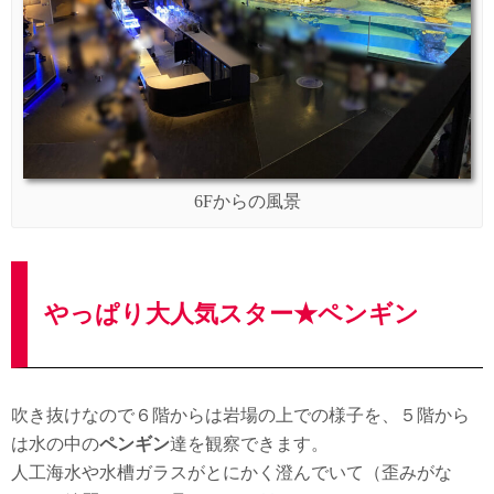
6Fからの風景
やっぱり大人気スター★ペンギン
吹き抜けなので６階からは岩場の上での様子を、５階から
は水の中の
ペンギン
達を観察できます。
人工海水や水槽ガラスがとにかく澄んでいて（歪みがな