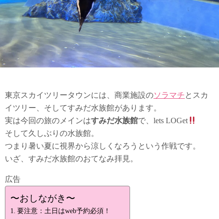
東京スカイツリータウンには、商業施設の
ソラマチ
とスカ
イツリー、そしてすみだ水族館があります。
実は今回の旅のメインは
すみだ水族館
で、lets LOGet
そして久しぶりの水族館。
つまり暑い夏に視界から涼しくなろうという作戦です。
いざ、すみだ水族館のおてなみ拝見。
広告
〜おしながき〜
要注意：土日はweb予約必須！