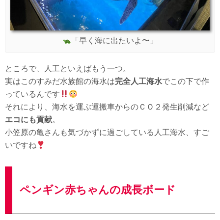
「早く海に出たいよ〜」
ところで、人工といえばもう一つ。
実はこのすみだ水族館の海水は
完全人工海水
でこの下で作
っているんです
それにより、海水を運ぶ運搬車からのＣＯ２発生削減など
エコにも貢献
。
小笠原の亀さんも気づかずに過ごしている人工海水、すご
いですね
ペンギン赤ちゃんの成長ボード