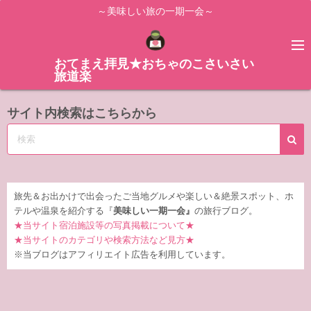
コ
～美味しい旅の一期一会～
ン
テ
ン
おてまえ拝見★おちゃのこさいさい
旅道楽
ツ
へ
サイト内検索はこちらから
ス
キ
ッ
プ
旅先＆お出かけで出会ったご当地グルメや楽しい＆絶景スポット、ホ
テルや温泉を紹介する『
美味しい一期一会』
の旅行ブログ。
★当サイト宿泊施設等の写真掲載について★
★当サイトのカテゴリや検索方法など見方★
※当ブログはアフィリエイト広告を利用しています。