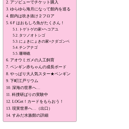
アソビューでチケット購入
ゆらゆら海月になって館内を巡る
館内は吹き抜け２フロア
6Ｆはおもしろ魚がたくさん！
トゲトゲの家×ヘコアユ
タツノオトシゴ
にょきにょきの家×クダゴンベ
チンアナゴ
珊瑚礁
アオウミガメの人工飼育
ペンギン赤ちゃんの成長ボード
やっぱり大人気スター★ペンギン
下町江戸リウム
深海の世界へ…
科捜研ばりの実験中
LOGet！カードをもらおう！
現実世界へ…（出口）
すみだ水族館の詳細