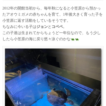
2012年の開館当初から、毎年秋になると小笠原から預かっ
たアオウミガメの赤ちゃんを育て、1年後大きく育った子を
小笠原に返す活動をしているそうです。
ちなみに今いる子は
ジョン
と
コペペ
。
この子達は生まれてからちょうど一年位なので、もう少し
したら小笠原の海に戻り悠々泳ぐのかな