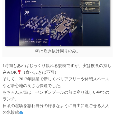
6Fは吹き抜け周りのみ。
1時間もあればじっくり観れる規模ですが、実は飲食の持ち
込みOK
（食べ歩きは不可）
そして、2012年開業で新しくバリアフリーや休憩スペース
など居心地の良さも快適でした。
もちろん人気は、ペンギンプールの前に座り涼しい中での
ランチ。
日頃の喧騒を忘れ自分の好きなように自由に過ごせる大人
の水族館