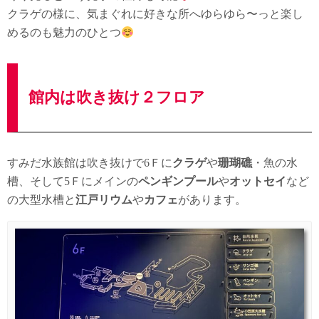
クラゲの様に、気まぐれに好きな所へゆらゆら〜っと楽し
めるのも魅力のひとつ
館内は吹き抜け２フロア
すみだ水族館は吹き抜けで6Ｆに
クラゲ
や
珊瑚礁
・魚の水
槽、そして5Ｆにメインの
ペンギンプール
や
オットセイ
など
の大型水槽と
江戸リウム
や
カフェ
があります。