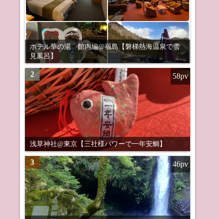
ホテル華の湯 館内編@福島【磐梯熱海温泉で雪
見風呂】
2
58pv
浅草神社@東京【三社様パワーで一年安鯛】
3
46pv