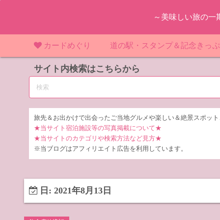
コ
～美味しい旅の一
ン
テ
ン
カードめぐり
道の駅・スタンプ＆記念きっ
ツ
マンホールカード
サイト内検索はこちらから
マンホールカード（関東）
道の駅（関東）
道の駅 千
東
へ
ス
IKEカード
マンホールカード（近畿）
道の駅（中部）
道の駅 東
道の駅 愛
神
大
キ
ッ
KAWAカード
マンホールカード（東北）
道の駅（東北）
道の駅 埼
道の駅 静
道の駅 宮
埼
宮
旅先＆お出かけで出会ったご当地グルメや楽しい＆絶景スポット
プ
★当サイト宿泊施設等の写真掲載について★
橋カード
マンホールカード（中部）
道の駅（北陸）
道の駅 神
道の駅 福
千
福
静
★当サイトのカテゴリや検索方法など見方★
※当ブログはアフィリエイト広告を利用しています。
ダムカード
道の駅 茨
茨
LOGetカード
道の駅 群
栃
日:
2021年8月13日
道の駅 栃
群