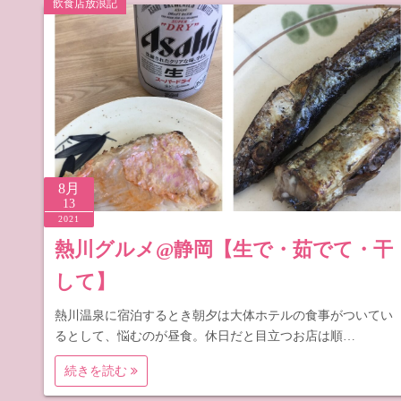
飲食店放浪記
道の駅 山
道の駅 長
8月
13
2021
熱川グルメ@静岡【生で・茹でて・干
して】
熱川温泉に宿泊するとき朝夕は大体ホテルの食事がついてい
るとして、悩むのが昼食。休日だと目立つお店は順…
続きを読む