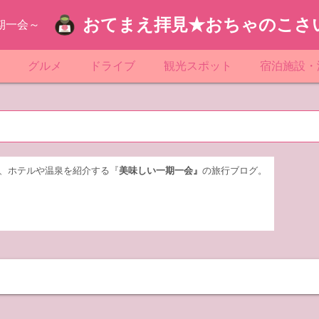
おてまえ拝見★おちゃのこさ
期一会～
ぷ
グルメ
ドライブ
観光スポット
宿泊施設・
葉
京都のマンホール
飲食店放浪記
サービスエリア／パーキングエリア
●●の駅シリーズ
ホテル・旅
京
知
奈川県のマンホール
阪府のマンホール
お土産＆テイクアウト
レトロ自販機・ドライブイン
漁港
おおるりグ
玉
岡
城
玉県のマンホール
城県のマンホール
遊び・体験
伊東園ホテ
、ホテルや温泉を紹介する『
美味しい一期一会』
の旅行ブログ。
奈川
島
葉県のマンホール
島県のマンホール
岡県のマンホール
リブマック
城
城県のマンホール
スーパーホ
馬
木県のマンホール
シティホテ
木
馬県のマンホール