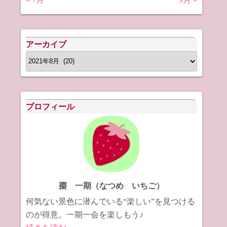
アーカイブ
ア
ー
カ
イ
プロフィール
ブ
棗 一期（なつめ いちご）
何気ない景色に潜んでいる“楽しい”を見つける
のが得意。一期一会を楽しもう♪