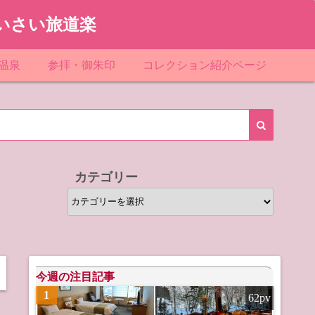
いさい旅道楽
温泉
参拝・御朱印
コレクション紹介ページ
館＆民宿
お寺
「関東」道の駅スタンプ一覧
ループ
神社
「東北」道の駅スタンプ一覧
ルグループ
「中部」道の駅スタンプ一覧
カテゴリー
スリゾート
マンホールカード
カ
テ
テル
橋カード
ゴ
リ
ル・ビジネスホテル
ー
今週の注目記事
1
62pv