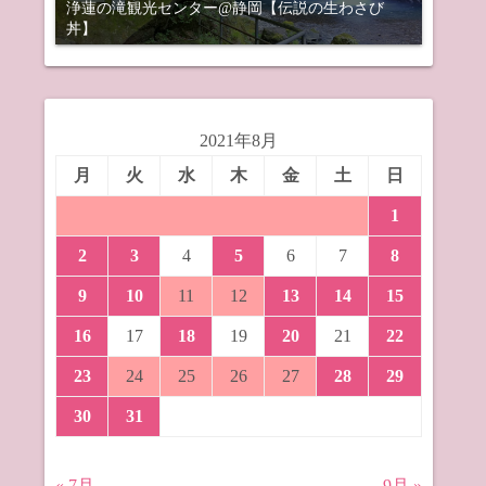
浄蓮の滝観光センター@静岡【伝説の生わさび
丼】
2021年8月
月
火
水
木
金
土
日
1
2
3
4
5
6
7
8
9
10
11
12
13
14
15
16
17
18
19
20
21
22
23
24
25
26
27
28
29
30
31
« 7月
9月 »