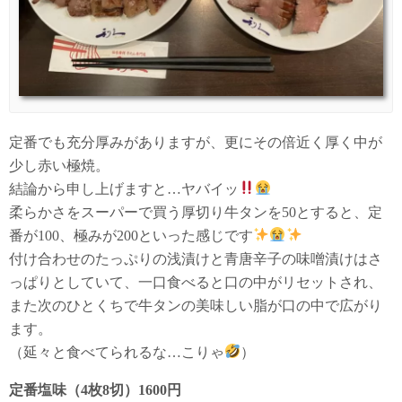
定番でも充分厚みがありますが、更にその倍近く厚く中が
少し赤い極焼。
結論から申し上げますと…ヤバイッ
柔らかさをスーパーで買う厚切り牛タンを50とすると、定
番が100、極みが200といった感じです
付け合わせのたっぷりの浅漬けと青唐辛子の味噌漬けはさ
っぱりとしていて、一口食べると口の中がリセットされ、
また次のひとくちで牛タンの美味しい脂が口の中で広がり
ます。
（延々と食べてられるな…こりゃ
）
定番塩味（4枚8切）1600円