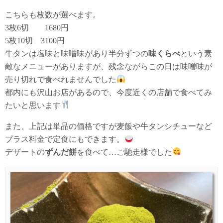
こちらも枚数が選べます。
3枚6切 1680円
5枚10切 3100円
牛タンは塩味と味噌味があり半分ずつの
味くらべ
という素
敵なメニューがありますが、残念ながらこの日は味噌味が
売り切れで食べれませんでした
都内にも沢山お店があるので、今度近くの店舗で食べてみ
たいと思います
また、上記は単品の価格ですが麦飯や牛タンシチューなど
プラス料金で定食にもできます。
デザートの
ずんだ餅
を食べて…ご馳走様でした