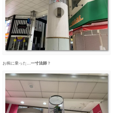
お椀に乗った…
一寸法師
？