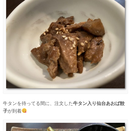
牛タンを待ってる間に、注文した
牛タン入り仙台あおば餃
子
が到着