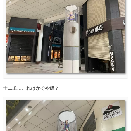
十二単…これは
かぐや姫
？