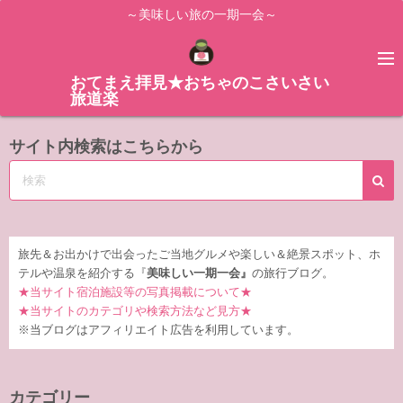
コ
～美味しい旅の一期一会～
ン
テ
ン
おてまえ拝見★おちゃのこさいさい
旅道楽
ツ
へ
サイト内検索はこちらから
ス
キ
ッ
プ
旅先＆お出かけで出会ったご当地グルメや楽しい＆絶景スポット、ホ
テルや温泉を紹介する『
美味しい一期一会』
の旅行ブログ。
★当サイト宿泊施設等の写真掲載について★
★当サイトのカテゴリや検索方法など見方★
※当ブログはアフィリエイト広告を利用しています。
カテゴリー