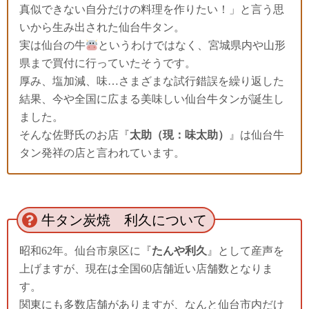
真似できない自分だけの料理を作りたい！」と言う思
いから生み出された仙台牛タン。
実は仙台の牛
というわけではなく、宮城県内や山形
県まで買付に行っていたそうです。
厚み、塩加減、味…さまざまな試行錯誤を繰り返した
結果、今や全国に広まる美味しい仙台牛タンが誕生し
ました。
そんな佐野氏のお店『
太助（現：味太助）
』は仙台牛
タン発祥の店と言われています。
牛タン炭焼 利久について
昭和62年。仙台市泉区に『
たんや利久
』として産声を
上げますが、現在は全国60店舗近い店舗数となりま
す。
関東にも多数店舗がありますが、なんと仙台市内だけ