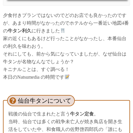
夕食付きプランではないのでどのお店でも良かったのです
が、あまり時間がなかったのでホテルから一番近い地図4番
の
牛タン利久
に行きました
家の近くにもあるけど行ったことがなかったし、本番仙台
の利久を味わおう。
それにしても、前から気になっていましたが、なぜ仙台は
牛タンが名物なんなでしょうか？
キニナルことは、すぐ調べる！
本日のNatsumedia の時間です
仙台牛タンについて
戦後の仙台で生まれたと言う
牛タン定食
。
当時、仙台では多くの戦争未亡人が焼き鳥店を開き生
活をしていた中、和食職人の佐野啓四郎氏の「誰にも