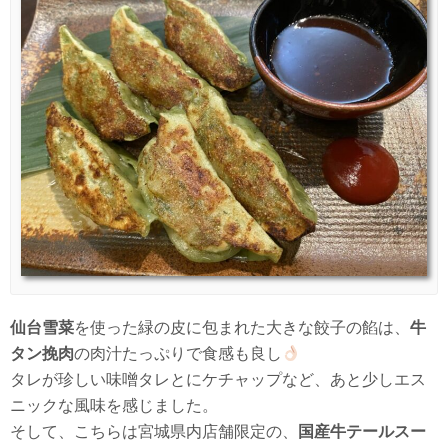
仙台雪菜
を使った緑の皮に包まれた大きな餃子の餡は、
牛
タン挽肉
の肉汁たっぷりで食感も良し
タレが珍しい味噌タレとにケチャップなど、あと少しエス
ニックな風味を感じました。
そして、こちらは宮城県内店舗限定の、
国産牛テールスー