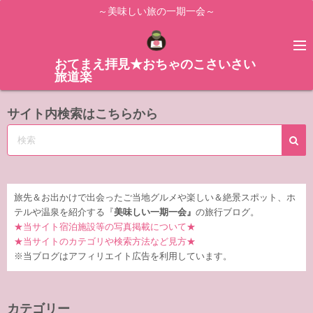
コ
～美味しい旅の一期一会～
ン
テ
ン
おてまえ拝見★おちゃのこさいさい
旅道楽
ツ
へ
サイト内検索はこちらから
ス
キ
ッ
プ
旅先＆お出かけで出会ったご当地グルメや楽しい＆絶景スポット、ホ
テルや温泉を紹介する『
美味しい一期一会』
の旅行ブログ。
★当サイト宿泊施設等の写真掲載について★
★当サイトのカテゴリや検索方法など見方★
※当ブログはアフィリエイト広告を利用しています。
カテゴリー