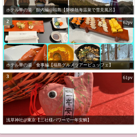
ホテル華の湯 館内編@福島【磐梯熱海温泉で雪見風呂】
2
62pv
ホテル華の湯 食事編【福島グルメツアービュッフェ】
3
61pv
浅草神社@東京【三社様パワーで一年安鯛】