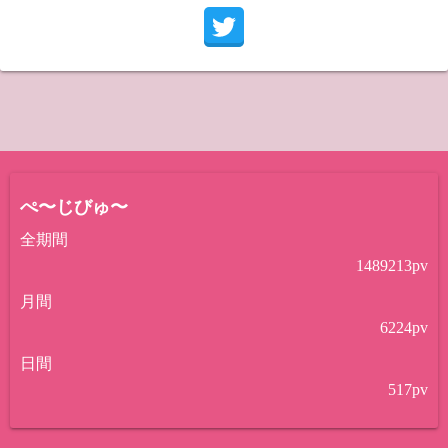
ぺ〜じびゅ〜
全期間
1489213
pv
月間
6224
pv
日間
517
pv