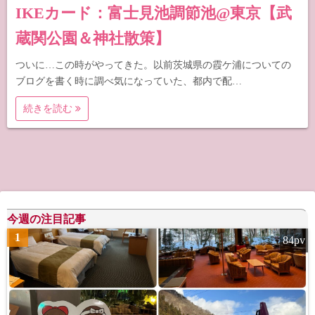
IKEカード：富士見池調節池@東京【武
蔵関公園＆神社散策】
ついに…この時がやってきた。以前茨城県の霞ケ浦についての
ブログを書く時に調べ気になっていた、都内で配…
続きを読む
今週の注目記事
1
84pv