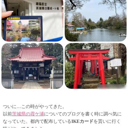
ついに…この時がやってきた。
以前
茨城県の霞ケ浦
についてのブログを書く時に調べ気に
なっていた、都内で配布している
IKEカード
を貰いに行く