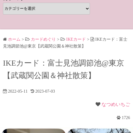
カ
テ
ゴ
リ
ー
ホーム
>
カードめぐり
>
IKEカード
>
IKEカード：富士
見池調節池@東京【武蔵関公園＆神社散策】
IKEカード：富士見池調節池@東京
【武蔵関公園＆神社散策】
2022-05-11
2023-07-03
なつめいちご
1726