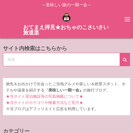
コ
～美味しい旅の一期一会～
ン
テ
ン
おてまえ拝見★おちゃのこさいさい
旅道楽
ツ
へ
サイト内検索はこちらから
ス
キ
ッ
プ
旅先＆お出かけで出会ったご当地グルメや楽しい＆絶景スポット、ホ
テルや温泉を紹介する『
美味しい一期一会』
の旅行ブログ。
★当サイト宿泊施設等の写真掲載について★
★当サイトのカテゴリや検索方法など見方★
※当ブログはアフィリエイト広告を利用しています。
カテゴリー