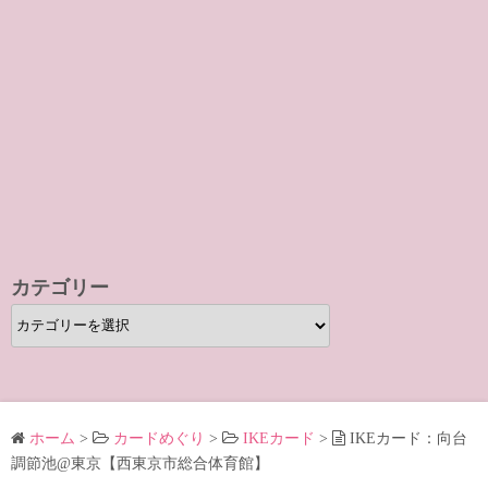
カテゴリー
カ
テ
ゴ
リ
ー
ホーム
>
カードめぐり
>
IKEカード
>
IKEカード：向台
調節池@東京【西東京市総合体育館】