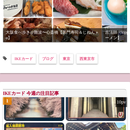
大阪食べ歩き@難波〜心斎橋【黒門寿司＆じねん＋
吉法師（kip
α】
ーメン】
IKEカード
ブログ
東京
西東京市
IKEカード 今週の注目記事
1
10pv