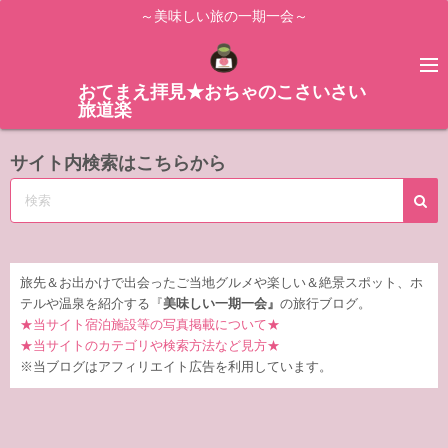
コ
～美味しい旅の一期一会～
ン
テ
ン
おてまえ拝見★おちゃのこさいさい
旅道楽
ツ
へ
サイト内検索はこちらから
ス
キ
ッ
プ
旅先＆お出かけで出会ったご当地グルメや楽しい＆絶景スポット、ホ
テルや温泉を紹介する『
美味しい一期一会』
の旅行ブログ。
★当サイト宿泊施設等の写真掲載について★
★当サイトのカテゴリや検索方法など見方★
※当ブログはアフィリエイト広告を利用しています。