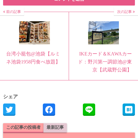
前の記事
次の記事
台湾小籠包@池袋【ルミ
IKEカード＆KAWAカー
ネ池袋1958円食べ放題】
ド：野川第一調節池@東
京【武蔵野公園】
シェア
この記事の投稿者
最新記事