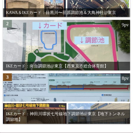
KAWA＆IKEカード：目黒川〜荏原調節池＆大鳥神社@東京
2
9pv
IKEカード：向台調節池@東京【西東京市総合体育館】
3
8pv
IKEカード：神田川環状七号線地下調節池@東京【地下トンネル
調節地】