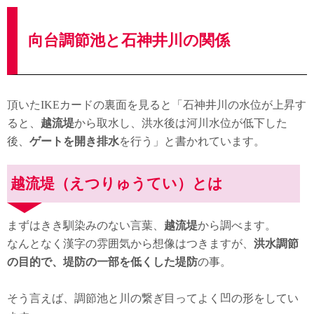
向台調節池と石神井川の関係
頂いたIKEカードの裏面を見ると「石神井川の水位が上昇す
ると、
越流堤
から取水し、洪水後は河川水位が低下した
後、
ゲートを開き排水
を行う」と書かれています。
越流堤（えつりゅうてい）とは
まずはきき馴染みのない言葉、
越流堤
から調べます。
なんとなく漢字の雰囲気から想像はつきますが、
洪水調節
の目的で、堤防の一部を低くした堤防
の事。
そう言えば、調節池と川の繋ぎ目ってよく凹の形をしてい