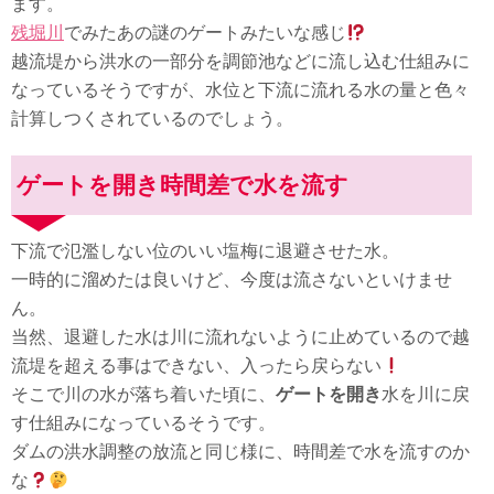
ます。
残堀川
でみたあの謎のゲートみたいな感じ
越流堤から洪水の一部分を調節池などに流し込む仕組みに
なっているそうですが、水位と下流に流れる水の量と色々
計算しつくされているのでしょう。
ゲートを開き時間差で水を流す
下流で氾濫しない位のいい塩梅に退避させた水。
一時的に溜めたは良いけど、今度は流さないといけませ
ん。
当然、退避した水は川に流れないように止めているので越
流堤を超える事はできない、入ったら戻らない
そこで川の水が落ち着いた頃に、
ゲートを開き
水を川に戻
す仕組みになっているそうです。
ダムの洪水調整の放流と同じ様に、時間差で水を流すのか
な