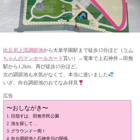
比丘尼上流調節池
から大泉学園駅まで徒歩15分ほど（
ラム
ちゃんのマンホールカード
貰い）→電車で上石神井→田無
駅から1.2km、再び徒歩15分ほど。
次の調節池も水気がなくて、本当に迷いました
いざ、向台調節池のおてなみ拝見
広告
〜おしながき〜
目指すは、田無市民公園
池を探して…
グラウンド一周！
向台調節池と石神井川の関係