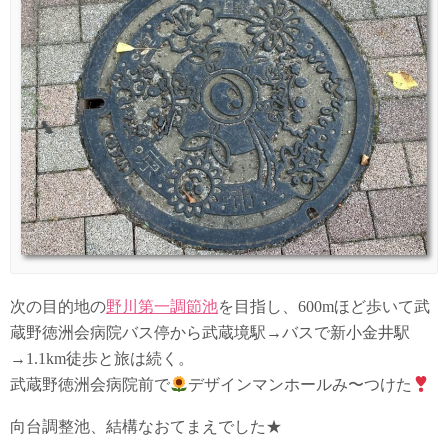
次の目的地の
野川第一調節池
を目指し、600mほど歩いて武
蔵野徳洲会病院バス停から武蔵境駅→バスで新小金井駅
→1.1km徒歩と旅は続く。
武蔵野徳洲会病院前で
デザインマンホールみ〜つけた
向台調整池、結構なおてまえでした★