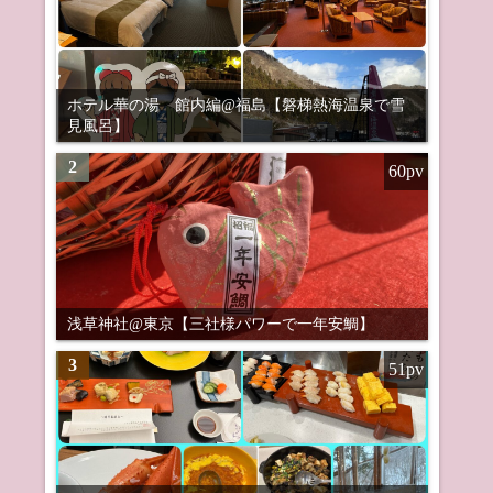
ホテル華の湯 館内編@福島【磐梯熱海温泉で雪
見風呂】
2
60pv
浅草神社@東京【三社様パワーで一年安鯛】
3
51pv