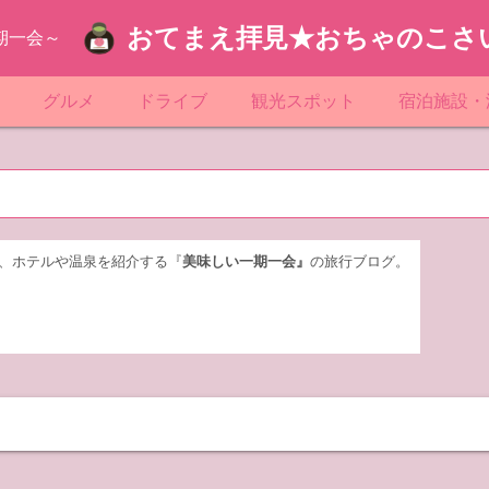
おてまえ拝見★おちゃのこさ
期一会～
ぷ
グルメ
ドライブ
観光スポット
宿泊施設・
葉
京都のマンホール
飲食店放浪記
サービスエリア／パーキングエリア
●●の駅シリーズ
ホテル・旅
京
知
奈川県のマンホール
阪府のマンホール
お土産＆テイクアウト
レトロ自販機・ドライブイン
漁港
おおるりグ
玉
岡
城
玉県のマンホール
城県のマンホール
遊び・体験
伊東園ホテ
、ホテルや温泉を紹介する『
美味しい一期一会』
の旅行ブログ。
奈川
島
葉県のマンホール
島県のマンホール
岡県のマンホール
リブマック
城
城県のマンホール
スーパーホ
馬
木県のマンホール
シティホテ
木
馬県のマンホール