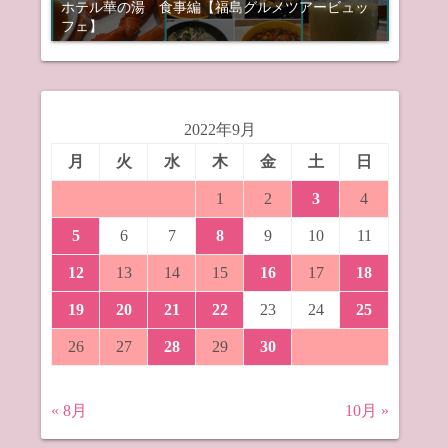
ホテル華の湯 食事編【福島グルメツアービュッ
フェ】
2022年9月
月
火
水
木
金
土
日
1
2
3
4
5
6
7
8
9
10
11
12
13
14
15
16
17
18
19
20
21
22
23
24
25
26
27
28
29
30
« 8月
10月 »