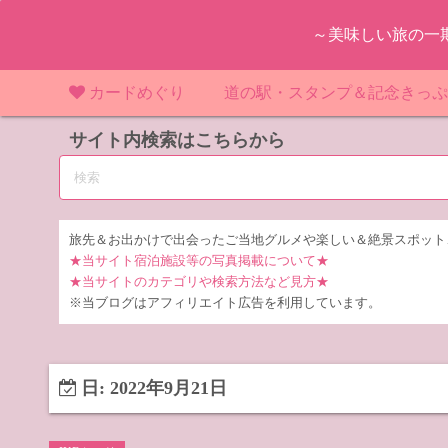
コ
～美味しい旅の一
ン
テ
ン
カードめぐり
道の駅・スタンプ＆記念きっ
ツ
マンホールカード
サイト内検索はこちらから
マンホールカード（関東）
道の駅（関東）
道の駅 千
東
へ
ス
IKEカード
マンホールカード（近畿）
道の駅（中部）
道の駅 東
道の駅 愛
神
大
キ
ッ
KAWAカード
マンホールカード（東北）
道の駅（東北）
道の駅 埼
道の駅 静
道の駅 宮
埼
宮
旅先＆お出かけで出会ったご当地グルメや楽しい＆絶景スポット
プ
★当サイト宿泊施設等の写真掲載について★
橋カード
マンホールカード（中部）
道の駅（北陸）
道の駅 神
道の駅 福
千
福
静
★当サイトのカテゴリや検索方法など見方★
※当ブログはアフィリエイト広告を利用しています。
ダムカード
道の駅 茨
茨
LOGetカード
道の駅 群
栃
日:
2022年9月21日
道の駅 栃
群