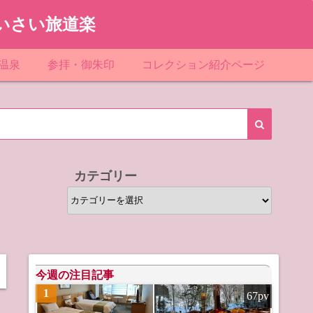
いさい旅道楽
温泉
参拝・御朱印
コレクション紹介ページ
館＆民宿
お寺
「関東」道の駅スタンプ一覧
ループ
神社
「東北」道の駅スタンプ一覧
ルグループ
「中部」道の駅スタンプ一覧
カテゴリー
スリゾート
マンホールカード
カ
テ
テル
橋カード
ゴ
リ
ル・ビジネスホテル
ー
今週の注目記事
1
67pv