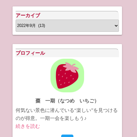
アーカイブ
ア
ー
カ
イ
プロフィール
ブ
棗 一期（なつめ いちご）
何気ない景色に潜んでいる“楽しい”を見つける
のが得意。一期一会を楽しもう♪
続きを読む