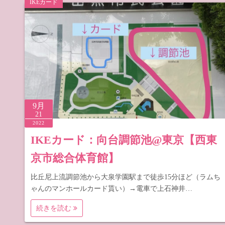
IKEカード
道の駅 山
道の駅 長
9月
21
2022
IKEカード：向台調節池@東京【西東
京市総合体育館】
比丘尼上流調節池から大泉学園駅まで徒歩15分ほど（ラムち
ゃんのマンホールカード貰い）→電車で上石神井…
続きを読む