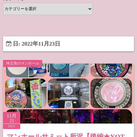
カ
テ
ゴ
リ
ー
日:
2022年11月23日
埼玉県のマンホール
11月
23
2022
マンホールサミット所沢【後編★YOT-