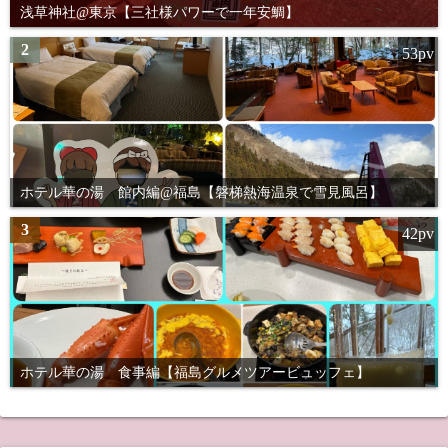
浅草神社@東京【三社様パワーで一年安鯛】
2
53pv
ホテル華の湯 館内編@福島【磐梯熱海温泉で雪見風呂】
3
42pv
ホテル華の湯 食事編【福島グルメツアービュッフェ】