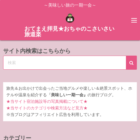
コ
～美味しい旅の一期一会～
ン
テ
ン
おてまえ拝見★おちゃのこさいさい
旅道楽
ツ
へ
サイト内検索はこちらから
ス
キ
ッ
プ
旅先＆お出かけで出会ったご当地グルメや楽しい＆絶景スポット、ホ
テルや温泉を紹介する『
美味しい一期一会』
の旅行ブログ。
★当サイト宿泊施設等の写真掲載について★
★当サイトのカテゴリや検索方法など見方★
※当ブログはアフィリエイト広告を利用しています。
カテゴリー