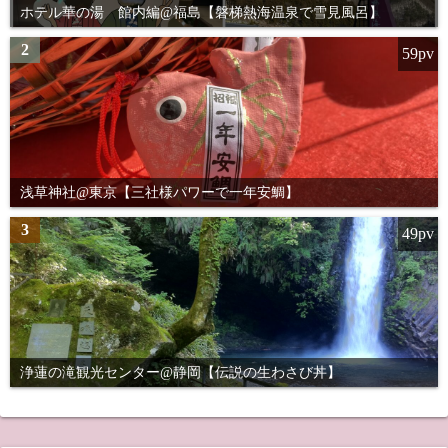
ホテル華の湯 館内編@福島【磐梯熱海温泉で雪見風呂】
2
59pv
浅草神社@東京【三社様パワーで一年安鯛】
3
49pv
浄蓮の滝観光センター@静岡【伝説の生わさび丼】