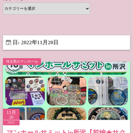
カ
テ
ゴ
リ
ー
日:
2022年11月20日
埼玉県のマンホール
11月
20
2022
マンホールサミットin所沢【前編★サク