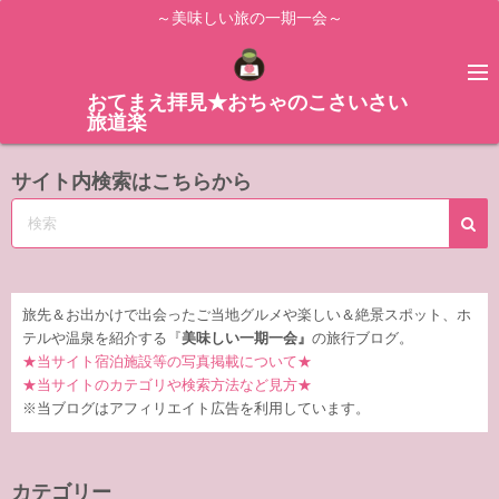
コ
～美味しい旅の一期一会～
ン
テ
ン
おてまえ拝見★おちゃのこさいさい
旅道楽
ツ
へ
サイト内検索はこちらから
ス
キ
ッ
プ
旅先＆お出かけで出会ったご当地グルメや楽しい＆絶景スポット、ホ
テルや温泉を紹介する『
美味しい一期一会』
の旅行ブログ。
★当サイト宿泊施設等の写真掲載について★
★当サイトのカテゴリや検索方法など見方★
※当ブログはアフィリエイト広告を利用しています。
カテゴリー