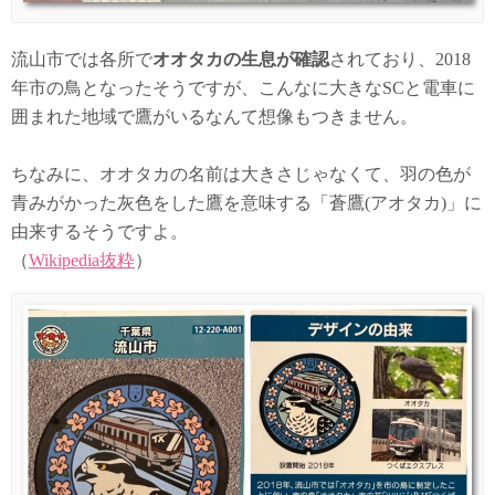
流山市では各所で
オオタカの生息が確認
されており、2018
年市の鳥となったそうですが、こんなに大きなSCと電車に
囲まれた地域で鷹がいるなんて想像もつきません。
ちなみに、オオタカの名前は大きさじゃなくて、羽の色が
青みがかった灰色をした鷹を意味する「蒼鷹(アオタカ)」に
由来するそうですよ。
（
Wikipedia抜粋
）