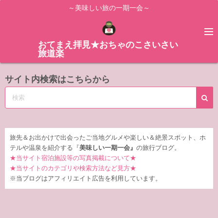
コ
～美味しい旅の一期一会～
ン
テ
ン
おてまえ拝見★おちゃのこさいさい
旅道楽
ツ
へ
サイト内検索はこちらから
ス
キ
ッ
プ
旅先＆お出かけで出会ったご当地グルメや楽しい＆絶景スポット、ホ
テルや温泉を紹介する『
美味しい一期一会』
の旅行ブログ。
★当サイト宿泊施設等の写真掲載について★
★当サイトのカテゴリや検索方法など見方★
※当ブログはアフィリエイト広告を利用しています。