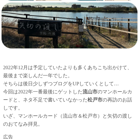
2022年12月は予定していたよりも多くあちこち出かけて、
最後まで楽しんだ一年でした。
そちらは後日少しずつブログをUPしていくとして…
今回は2022年一番最後にゲットした
流山市
のマンホールカ
ードと、ネタ不足で書いていなかった
松戸市
の再訪のお話
しです。
いざ、マンホールカード（流山市＆松戸市）と矢切の渡し
のおてなみ拝見。
広告