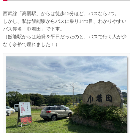
西武線「高麗駅」からは徒歩15分ほど、バスなら2つ。
しかし、私は飯能駅からバスに乗り14つ目、わかりやすい
バス停名「巾着田」で下車。
（飯能駅からは始発＆平日だったのと、バスで行く人が少
なく余裕で座れました！）