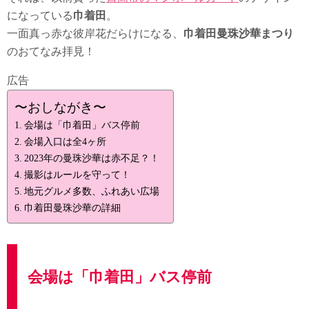
になっている
巾着田
。
一面真っ赤な彼岸花だらけになる、
巾着田曼珠沙華まつり
のおてなみ拝見！
広告
〜おしながき〜
会場は「巾着田」バス停前
会場入口は全4ヶ所
2023年の曼珠沙華は赤不足？！
撮影はルールを守って！
地元グルメ多数、ふれあい広場
巾着田曼珠沙華の詳細
会場は「巾着田」バス停前