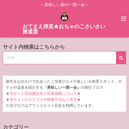
コ
～美味しい旅の一期一会～
ン
テ
ン
おてまえ拝見★おちゃのこさいさい
旅道楽
ツ
へ
サイト内検索はこちらから
ス
キ
ッ
プ
旅先＆お出かけで出会ったご当地グルメや楽しい＆絶景スポット、ホ
テルや温泉を紹介する『
美味しい一期一会』
の旅行ブログ。
★当サイト宿泊施設等の写真掲載について★
★当サイトのカテゴリや検索方法など見方★
※当ブログはアフィリエイト広告を利用しています。
カテゴリー