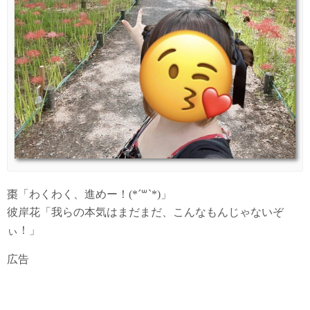
棗「わくわく、進めー！(*´꒳`*)」
彼岸花「我らの本気はまだまだ、こんなもんじゃないぞ
ぃ！」
広告