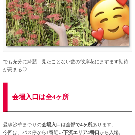
でも充分に綺麗、見たことない数の彼岸花にますます期待
が高まる♡
会場入口は全4ヶ所
曼珠沙華まつりの
会場入口は全部で4ヶ所
あります。
今回は、バス停から1番近い
下流エリア4番口
から入場。