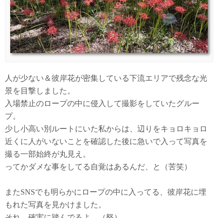
人が少ない＆彼岸花が密集している下流エリアで残念な光
景を目撃しました。
入場禁止のロープの中に侵入して撮影をしていたグルー
プ。
少し小高い別ルートにいた私からは、辺りをキョロキョロ
近くに人がいないことを確認した後に急いで入って写真を
撮る一部始終が丸見え。
ってかダメな事をしてる自覚はあるんだ、と（苦笑）
またSNSでも明らかにロープの中に入ってる、彼岸花に埋
もれた写真を見かけました。
それ、確実に踏んでるよ。（怒）