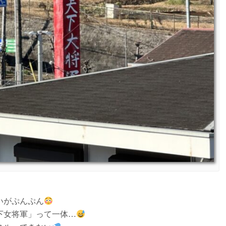
いがぷんぷん
下女将軍」って一体…