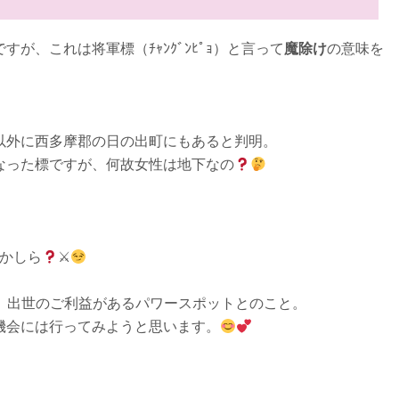
、これは将軍標（ﾁｬﾝｸﾞﾝﾋﾟｮ）と言って
魔除け
の意味を
以外に西多摩郡の日の出町にもあると判明。
なった標ですが、何故女性は地下なの
かしら
⚔
、出世のご利益があるパワースポットとのこと。
機会には行ってみようと思います。