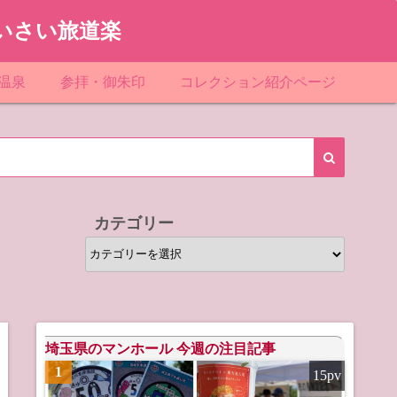
いさい旅道楽
温泉
参拝・御朱印
コレクション紹介ページ
館＆民宿
お寺
「関東」道の駅スタンプ一覧
ループ
神社
「東北」道の駅スタンプ一覧
ルグループ
「中部」道の駅スタンプ一覧
カテゴリー
スリゾート
マンホールカード
カ
テ
テル
橋カード
ゴ
リ
ル・ビジネスホテル
ー
埼玉県のマンホール 今週の注目記事
1
15pv