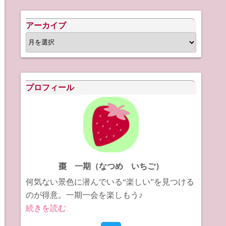
アーカイブ
ア
ー
カ
イ
プロフィール
ブ
棗 一期（なつめ いちご）
何気ない景色に潜んでいる“楽しい”を見つける
のが得意。一期一会を楽しもう♪
続きを読む