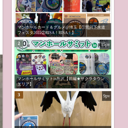
マンホールカード＆グルメ@埼玉【①荒川下水道
フェスタ2022②RISA！RISA！】
2
15pv
マンホールサミットin所沢【前編★サクラタウン
エリア】
3
9pv