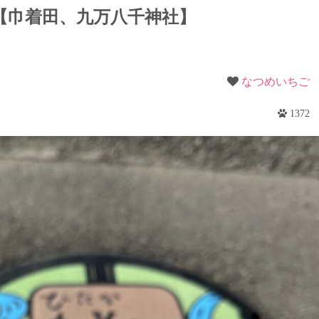
梨
【巾着田、九万八千神社】
野
なつめいちご
1372