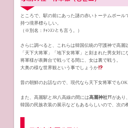
ところで、駅の前にあった謎の赤いトーテムポールですが
持つ境界標らしい。
（※別名：ﾁｬﾝｽﾝとも言う。）
さらに調べると、これらは韓国伝統の守護神で高麗
「天下大将軍」「地下女将軍」と刻まれた男女対に
将軍様が表舞台で戦ってる間に、女は裏で戦う。
大奥の様な世界観という事でしょうか
昔の朝鮮のお話なので、現代なら天下女将軍でもOK
また、高麗駅とJR八高線の間には
高麗神社
⛩があり
韓国の民族衣装の展示などもあるらしいので、次の