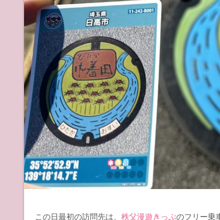
この日最初の訪問先は、
秩父漫遊きっぷ
のフリー乗