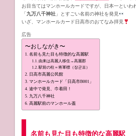
お目当てはマンホールカードですが、日本一といわ
「
九万八千神社
」とすごい名前の神社を発見
いざ、マンホールカード日高市のおてなみ拝見
広告
〜おしながき〜
名前も見た目も特徴的な高麗駅
由来は高麗人移住→高麗郡
駅前の柱＝将軍標（장군표）
日高市高麗公民館
マンホールカード「日高市B001」
途中で発見、巾着田！
九万八千神社
高麗駅前のマンホール蓋
名前も見た目も特徴的な高麗駅