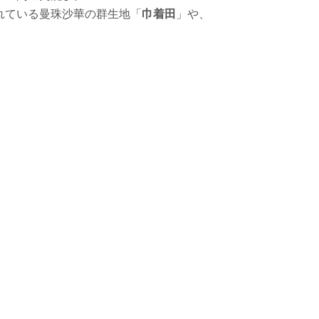
れている曼珠沙華の群生地「
巾着田
」や、