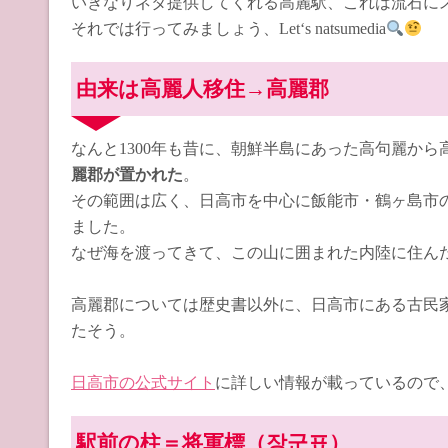
いきなりネタ提供してくれる高麗駅、これは流石に
それでは行ってみましょう、Let‘s natsumedia
由来は高麗人移住→高麗郡
なんと1300年も昔に、朝鮮半島にあった高句麗から
麗郡が置かれた
。
その範囲は広く、日高市を中心に飯能市・鶴ヶ島市
ました。
なぜ海を渡ってきて、この山に囲まれた内陸に住ん
高麗郡については歴史書以外に、日高市にある古民
たそう。
日高市の公式サイト
に詳しい情報が載っているので
駅前の柱＝将軍標（장군표）