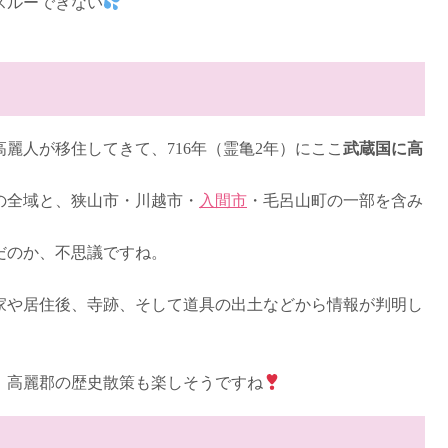
スルーできない
高麗人が移住してきて、716年（霊亀2年）にここ
武蔵国に高
の全域と、狭山市・川越市・
入間市
・毛呂山町の一部を含み
だのか、不思議ですね。
家や居住後、寺跡、そして道具の出土などから情報が判明し
、高麗郡の歴史散策も楽しそうですね