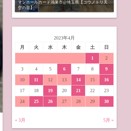
マンホールカード鴻巣市@埼玉県【コウノトリ天
空の里】
2023年4月
月
火
水
木
金
土
日
1
2
3
4
5
6
7
8
9
10
11
12
13
14
15
16
17
18
19
20
21
22
23
24
25
26
27
28
29
30
« 3月
5月 »