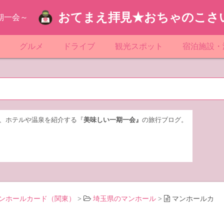
おてまえ拝見★おちゃのこさ
期一会～
ぷ
グルメ
ドライブ
観光スポット
宿泊施設・
葉
京都のマンホール
飲食店放浪記
サービスエリア／パーキングエリア
●●の駅シリーズ
ホテル・旅
京
知
奈川県のマンホール
阪府のマンホール
お土産＆テイクアウト
レトロ自販機・ドライブイン
漁港
おおるりグ
玉
岡
城
玉県のマンホール
城県のマンホール
遊び・体験
伊東園ホテ
、ホテルや温泉を紹介する『
美味しい一期一会』
の旅行ブログ。
奈川
島
葉県のマンホール
島県のマンホール
岡県のマンホール
リブマック
城
城県のマンホール
スーパーホ
馬
木県のマンホール
シティホテ
ンホールカード（関東）
>
埼玉県のマンホール
>
マンホールカ
木
馬県のマンホール