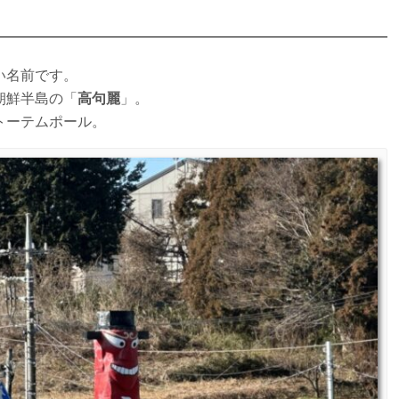
い名前です。
朝鮮半島の「
高句麗
」。
トーテムポール。