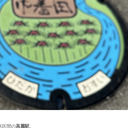
車区間の
高麗駅
。