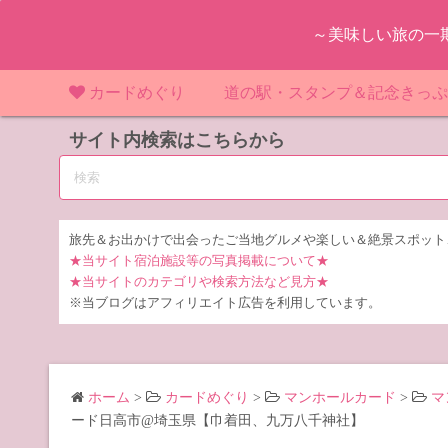
コ
～美味しい旅の一
ン
テ
ン
カードめぐり
道の駅・スタンプ＆記念きっ
ツ
マンホールカード
サイト内検索はこちらから
マンホールカード（関東）
道の駅（関東）
道の駅 千
東
へ
ス
IKEカード
マンホールカード（近畿）
道の駅（中部）
道の駅 東
道の駅 愛
神
大
キ
ッ
KAWAカード
マンホールカード（東北）
道の駅（東北）
道の駅 埼
道の駅 静
道の駅 宮
埼
宮
旅先＆お出かけで出会ったご当地グルメや楽しい＆絶景スポット
プ
★当サイト宿泊施設等の写真掲載について★
橋カード
マンホールカード（中部）
道の駅（北陸）
道の駅 神
道の駅 福
千
福
静
★当サイトのカテゴリや検索方法など見方★
※当ブログはアフィリエイト広告を利用しています。
ダムカード
道の駅 茨
茨
LOGetカード
道の駅 群
栃
ホーム
>
カードめぐり
>
マンホールカード
>
マ
道の駅 栃
群
ード日高市@埼玉県【巾着田、九万八千神社】