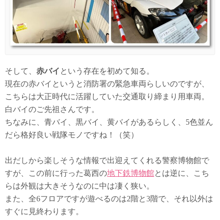
そして、
赤バイ
という存在を初めて知る。
現在の赤バイというと消防署の緊急車両らしいのですが、
こちらは大正時代に活躍していた交通取り締まり用車両。
白バイのご先祖さんです。
ちなみに、青バイ、黒バイ、黄バイがあるらしく、5色並ん
だら格好良い戦隊モノですね！（笑）
出だしから楽しそうな情報で出迎えてくれる警察博物館で
すが、この前に行った葛西の
地下鉄博物館
とは逆に、こち
らは外観は大きそうなのに中は凄く狭い。
また、全6フロアですが遊べるのは2階と3階で、それ以外は
すぐに見終わります。