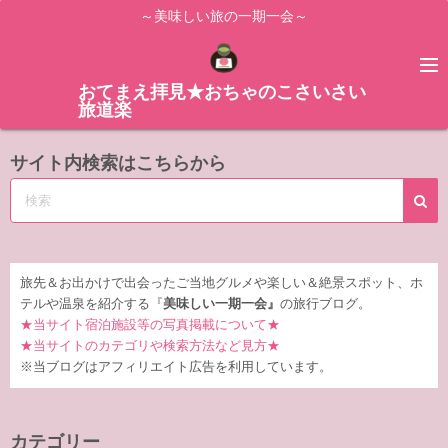
コ
～美味しい旅の一期一会～
ン
テ
ン
おてまえ拝見★おちゃのこさいさい
旅道楽
ツ
へ
サイト内検索はこちらから
ス
キ
ッ
プ
旅先＆お出かけで出会ったご当地グルメや楽しい＆絶景スポット、ホ
テルや温泉を紹介する『
美味しい一期一会』
の旅行ブログ。
★当サイト宿泊施設等の写真掲載について★
★当サイトのカテゴリや検索方法など見方★
※当ブログはアフィリエイト広告を利用しています。
カテゴリー