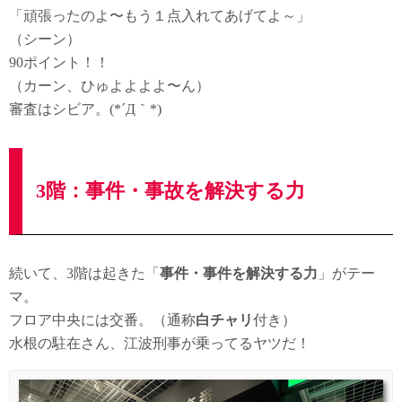
「頑張ったのよ〜もう１点入れてあげてよ～」
（シーン）
90ポイント！！
（カーン、ひゅよよよよ〜ん）
審査はシビア。(*´Д｀*)
3階：事件・事故を解決する力
続いて、3階は起きた「
事件・事件を解決する力
」がテー
マ。
フロア中央には交番。（通称
白チャリ
付き）
水根の駐在さん、江波刑事が乗ってるヤツだ！