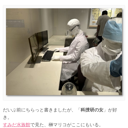
だいぶ前にちらっと書きましたが、「
科捜研の女
」が好
き。
すみだ水族館
で見た、榊マリコがここにもいる。