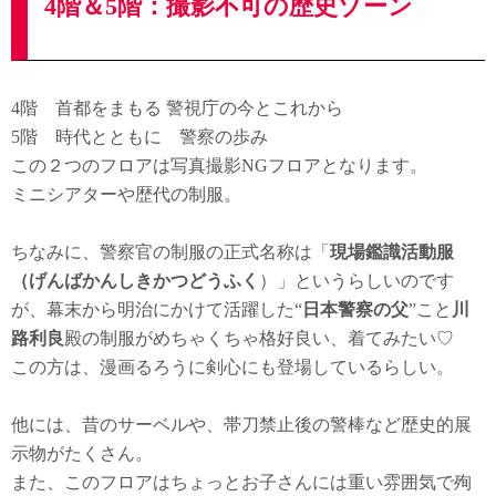
4階＆5階：撮影不可の歴史ゾーン
4階 首都をまもる 警視庁の今とこれから
5階 時代とともに 警察の歩み
この２つのフロアは写真撮影NGフロアとなります。
ミニシアターや歴代の制服。
ちなみに、警察官の制服の正式名称は「
現場鑑識活動服
（げんばかんしきかつどうふく
）」というらしいのです
が、幕末から明治にかけて活躍した“
日本警察の父
”こと
川
路利良
殿の制服がめちゃくちゃ格好良い、着てみたい♡
この方は、漫画るろうに剣心にも登場しているらしい。
他には、昔のサーベルや、帯刀禁止後の警棒など歴史的展
示物がたくさん。
また、このフロアはちょっとお子さんには重い雰囲気で殉