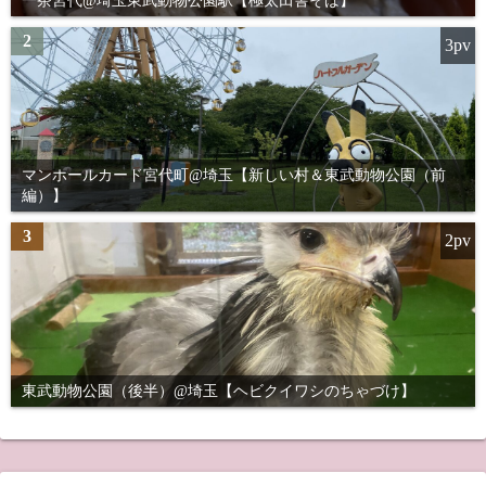
一茶宮代@埼玉東武動物公園駅【極太田舎そば】
2
3pv
マンホールカード宮代町@埼玉【新しい村＆東武動物公園（前
編）】
3
2pv
東武動物公園（後半）@埼玉【ヘビクイワシのちゃづけ】