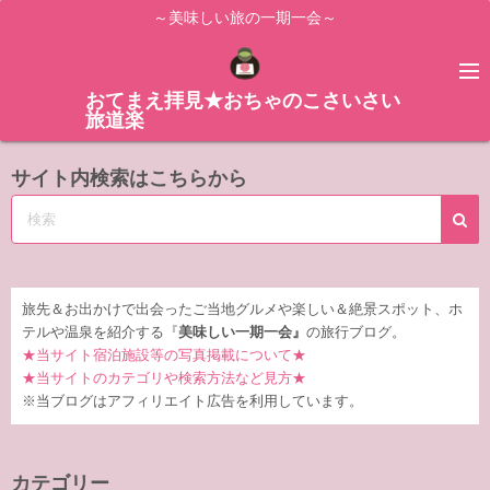
コ
～美味しい旅の一期一会～
ン
テ
ン
おてまえ拝見★おちゃのこさいさい
旅道楽
ツ
へ
サイト内検索はこちらから
ス
キ
ッ
プ
旅先＆お出かけで出会ったご当地グルメや楽しい＆絶景スポット、ホ
テルや温泉を紹介する『
美味しい一期一会』
の旅行ブログ。
★当サイト宿泊施設等の写真掲載について★
★当サイトのカテゴリや検索方法など見方★
※当ブログはアフィリエイト広告を利用しています。
カテゴリー