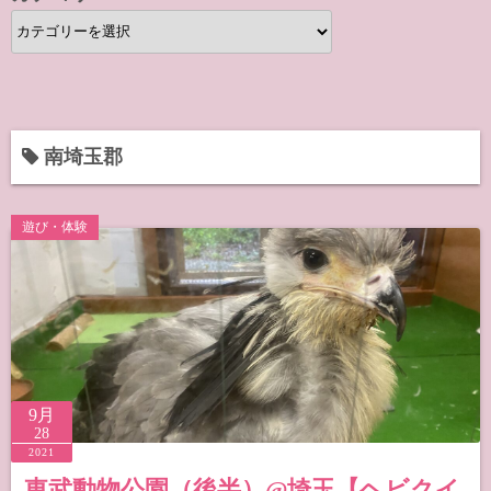
カ
テ
ゴ
リ
ー
南埼玉郡
遊び・体験
9月
28
2021
東武動物公園（後半）@埼玉【ヘビクイ