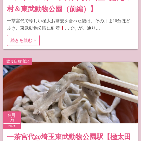
村＆東武動物公園（前編）】
一茶宮代で珍しい極太お蕎麦を食べた後は、そのまま10分ほど
歩き、東武動物公園に到着
…ですが、通り…
続きを読む
飲食店放浪記
9月
23
2021
一茶宮代@埼玉東武動物公園駅【極太田