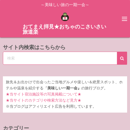
コ
～美味しい旅の一期一会～
ン
テ
ン
おてまえ拝見★おちゃのこさいさい
旅道楽
ツ
へ
サイト内検索はこちらから
ス
キ
ッ
プ
旅先＆お出かけで出会ったご当地グルメや楽しい＆絶景スポット、ホ
テルや温泉を紹介する『
美味しい一期一会』
の旅行ブログ。
★当サイト宿泊施設等の写真掲載について★
★当サイトのカテゴリや検索方法など見方★
※当ブログはアフィリエイト広告を利用しています。
カテゴリー