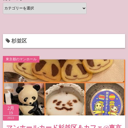
カ
テ
ゴ
リ
ー
杉並区
東京都のマンホール
2月
19
2022
マンホールカード杉並区＆カフェ@東京