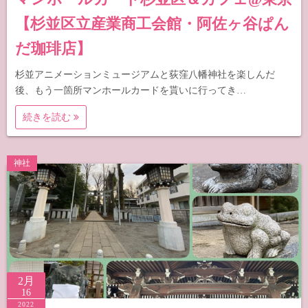
【杉並区立産業商工会館・阿佐ヶ谷ぱん
だ珈琲店】
杉並アニメーションミュージアムと荻窪八幡神社を楽しんだ
後、もう一箇所マンホールカードを貰いに行ってき…
続きを読む
神社
2月
16
2022