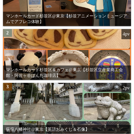
マンホールカード杉並区@東京【杉並アニメーションミュージア
ムでアフレコ体験】
2
4pv
マンホールカード杉並区＆カフェ@東京【杉並区立産業商工会
館・阿佐ヶ谷ぱんだ珈琲店】
3
2pv
荻窪八幡神社@東京【英語おみくじ＆石像】