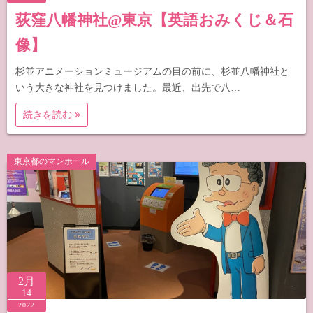
荻窪八幡神社@東京【英語おみくじ＆石
像】
杉並アニメーションミュージアムの目の前に、杉並八幡神社と
いう大きな神社を見つけました。最近、出先で八…
続きを読む
東京都のマンホール
2月
14
2022