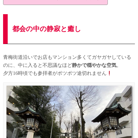
都会の中の静寂と癒し
青梅街道沿いでお店もマンション多くてガヤガヤしている
のに、中に入ると不思議なほど
静かで穏やかな空気
。
夕方16時頃でも参拝者がポツポツ途切れません