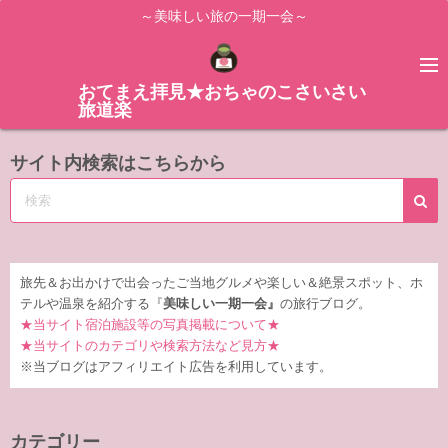
コ
～美味しい旅の一期一会～
ン
テ
ン
おてまえ拝見★おちゃのこさいさい
旅道楽
ツ
へ
サイト内検索はこちらから
ス
キ
ッ
プ
旅先＆お出かけで出会ったご当地グルメや楽しい＆絶景スポット、ホ
テルや温泉を紹介する『
美味しい一期一会』
の旅行ブログ。
★当サイト宿泊施設等の写真掲載について★
★当サイトのカテゴリや検索方法など見方★
※当ブログはアフィリエイト広告を利用しています。
カテゴリー