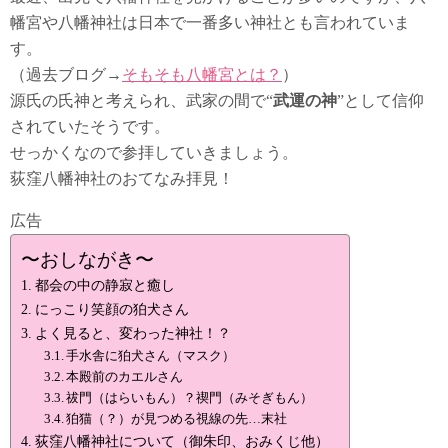
幡宮や八幡神社は日本で一番多い神社とも言われていま
す。
（過去ブログ→
そもそも八幡宮とは？
）
源氏の氏神と考えられ、武家の間で“
武運の神
”として信仰
されていたそうです。
せっかくなので参拝していきましょう。
荻窪八幡神社のおてなみ拝見！
広告
〜おしながき〜
都会の中の静寂と癒し
にっこり笑顔の狛犬さん
よく見ると、変わった神社！？
手水舎に狛犬さん（マスク）
本殿前のカエルさん
祓門（はらいもん）？禊門（みそぎもん）
狛猫（？）が見つめる視線の先…末社
荻窪八幡神社について（御朱印、おみくじ他）