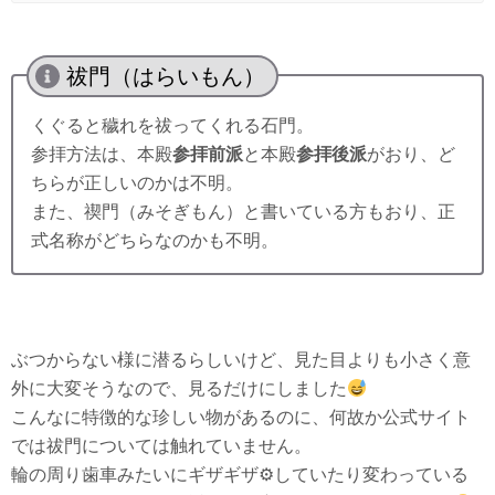
祓門（はらいもん）
くぐると穢れを祓ってくれる石門。
参拝方法は、本殿
参拝前派
と本殿
参拝後派
がおり、ど
ちらが正しいのかは不明。
また、禊門（みそぎもん）と書いている方もおり、正
式名称がどちらなのかも不明。
ぶつからない様に潜るらしいけど、見た目よりも小さく意
外に大変そうなので、見るだけにしました
こんなに特徴的な珍しい物があるのに、何故か公式サイト
では祓門については触れていません。
輪の周り歯車みたいにギザギザ⚙していたり変わっている