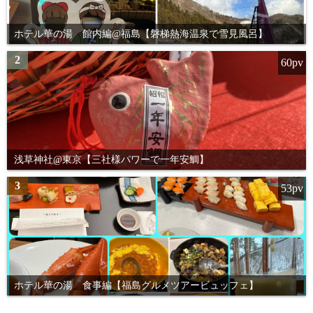
ホテル華の湯 館内編@福島【磐梯熱海温泉で雪見風呂】
2
60pv
浅草神社@東京【三社様パワーで一年安鯛】
3
53pv
ホテル華の湯 食事編【福島グルメツアービュッフェ】