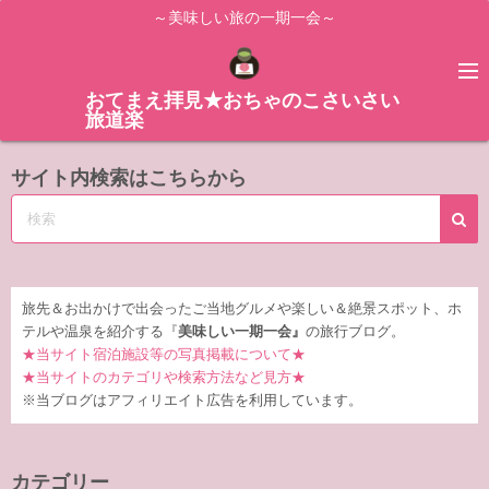
コ
～美味しい旅の一期一会～
ン
テ
ン
おてまえ拝見★おちゃのこさいさい
旅道楽
ツ
へ
サイト内検索はこちらから
ス
キ
ッ
プ
旅先＆お出かけで出会ったご当地グルメや楽しい＆絶景スポット、ホ
テルや温泉を紹介する『
美味しい一期一会』
の旅行ブログ。
★当サイト宿泊施設等の写真掲載について★
★当サイトのカテゴリや検索方法など見方★
※当ブログはアフィリエイト広告を利用しています。
カテゴリー