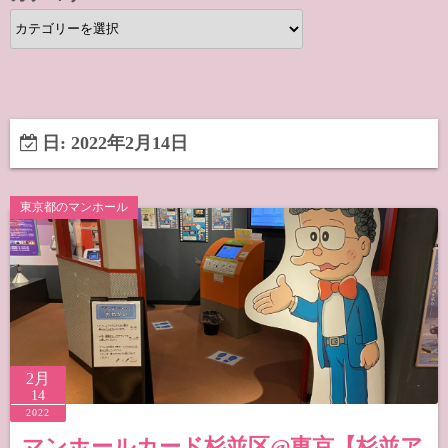
カ
テ
ゴ
リ
ー
日:
2022年2月14日
東京都のマンホール
2月
14
2022
マンホールカード杉並区@東京【杉並ア