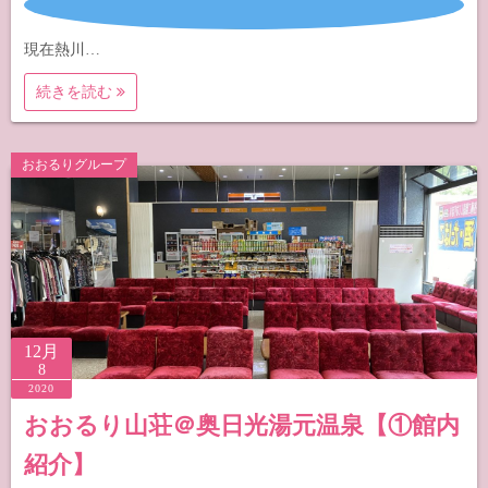
現在熱川…
続きを読む
おおるりグループ
12月
8
2020
おおるり山荘＠奥日光湯元温泉【①館内
紹介】