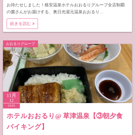
お待たせしました！格安温泉ホテルおおるりグループ全店制覇
の棗さんがお届けする、奥日光湯元温泉おおるり…
続きを読む
おおるりグループ
11月
12
2020
ホテルおおるり@ 草津温泉【③朝夕食
バイキング】