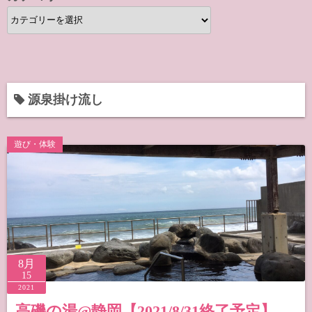
カ
テ
ゴ
リ
ー
源泉掛け流し
遊び・体験
8月
15
2021
高磯の湯@静岡【2021/8/31終了予定】