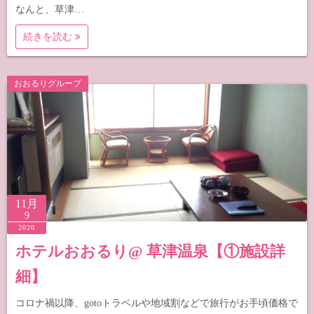
なんと、草津…
続きを読む
おおるりグループ
11月
9
2020
ホテルおおるり@ 草津温泉【①施設詳
細】
コロナ禍以降、gotoトラベルや地域割などで旅行がお手頃価格で