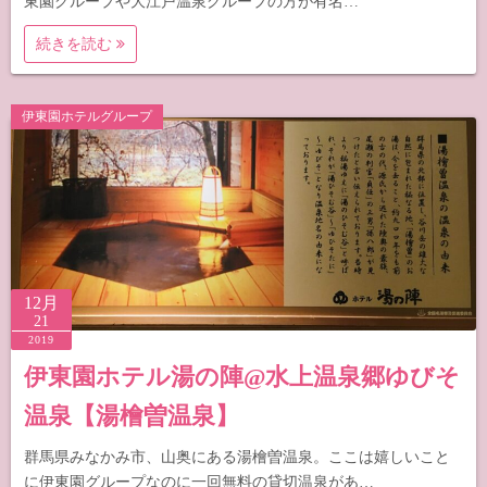
東園グループや大江戸温泉グループの方が有名…
続きを読む
伊東園ホテルグループ
12月
21
2019
伊東園ホテル湯の陣@水上温泉郷ゆびそ
温泉【湯檜曽温泉】
群馬県みなかみ市、山奥にある湯檜曽温泉。ここは嬉しいこと
に伊東園グループなのに一回無料の貸切温泉があ…