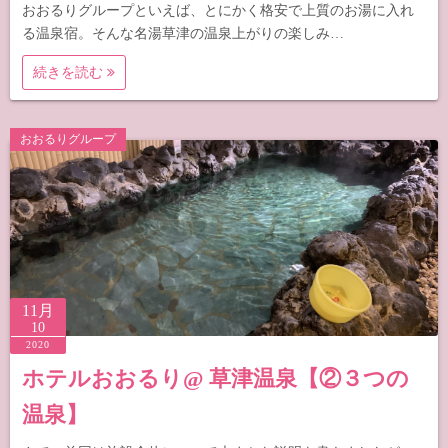
おおるりグループといえば、とにかく格安で上質のお湯に入れ
る温泉宿。そんな名湯草津の温泉上がりの楽しみ…
続きを読む
おおるりグループ
11月
10
2020
ホテルおおるり@ 草津温泉【②３つの
温泉】