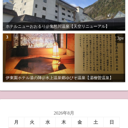
ホテルニューおおるり@鬼怒川温泉【天空リニューアル】
3
3pv
伊東園ホテル湯の陣@水上温泉郷ゆびそ温泉【湯檜曽温泉】
2026年8月
月
火
水
木
金
土
日