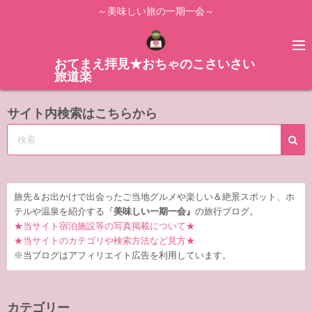
コ
～美味しい旅の一期一会～
ン
テ
ン
おてまえ拝見★おちゃのこさいさい
旅道楽
ツ
へ
サイト内検索はこちらから
ス
キ
ッ
プ
旅先＆お出かけで出会ったご当地グルメや楽しい＆絶景スポット、ホ
テルや温泉を紹介する『
美味しい一期一会』
の旅行ブログ。
★当サイト宿泊施設等の写真掲載について★
★当サイトのカテゴリや検索方法など見方★
※当ブログはアフィリエイト広告を利用しています。
カテゴリー