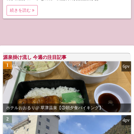
続きを読む
源泉掛け流し 今週の注目記事
1
6pv
ホテルおおるり@ 草津温泉【③朝夕食バイキング】
2
4pv