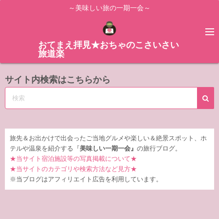
コ
～美味しい旅の一期一会～
ン
テ
ン
おてまえ拝見★おちゃのこさいさい
旅道楽
ツ
へ
サイト内検索はこちらから
ス
キ
ッ
プ
旅先＆お出かけで出会ったご当地グルメや楽しい＆絶景スポット、ホ
テルや温泉を紹介する『
美味しい一期一会』
の旅行ブログ。
★当サイト宿泊施設等の写真掲載について★
★当サイトのカテゴリや検索方法など見方★
※当ブログはアフィリエイト広告を利用しています。