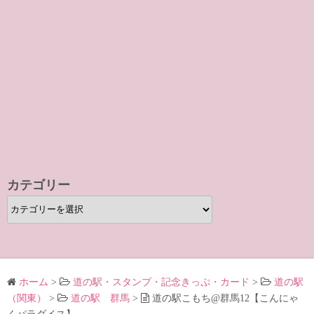
カテゴリー
カ
テ
ゴ
リ
ー
ホーム
>
道の駅・スタンプ・記念きっぷ・カード
>
道の駅
（関東）
>
道の駅 群馬
>
道の駅こもち@群馬12【こんにゃ