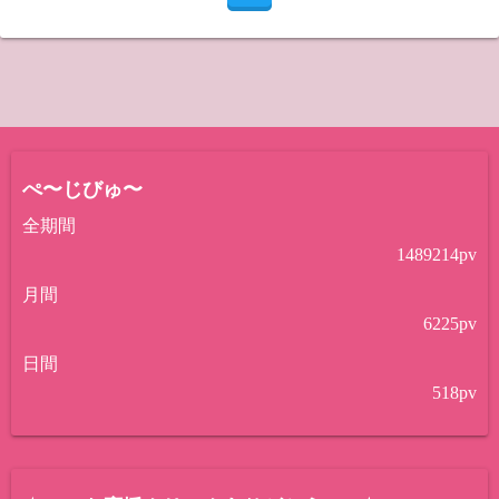
ぺ〜じびゅ〜
全期間
1489214
pv
月間
6225
pv
日間
518
pv