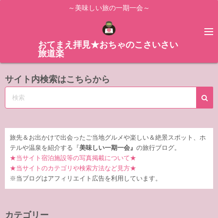
コ
～美味しい旅の一期一会～
ン
テ
ン
おてまえ拝見★おちゃのこさいさい
旅道楽
ツ
へ
サイト内検索はこちらから
ス
キ
ッ
プ
旅先＆お出かけで出会ったご当地グルメや楽しい＆絶景スポット、ホ
テルや温泉を紹介する『
美味しい一期一会』
の旅行ブログ。
★当サイト宿泊施設等の写真掲載について★
★当サイトのカテゴリや検索方法など見方★
※当ブログはアフィリエイト広告を利用しています。
カテゴリー