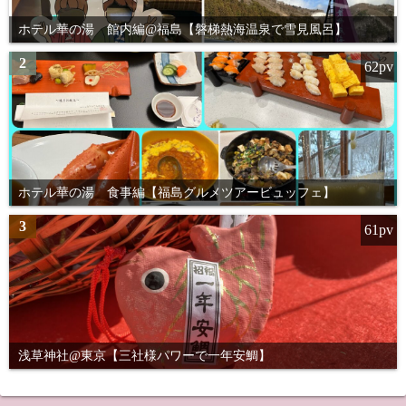
ホテル華の湯 館内編@福島【磐梯熱海温泉で雪見風呂】
2
62pv
ホテル華の湯 食事編【福島グルメツアービュッフェ】
3
61pv
浅草神社@東京【三社様パワーで一年安鯛】