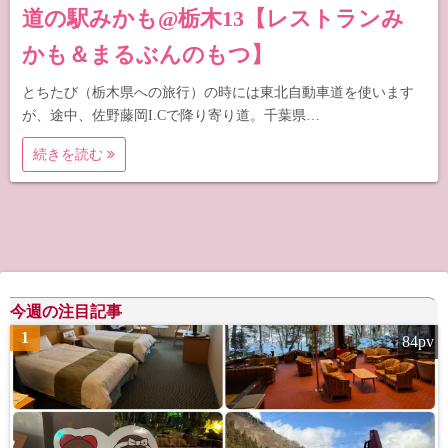
道の駅みかも@栃木13【レストランみ
かも＆まるぶんのもつ】
とちたび（栃木県への旅行）の時には東北自動車道を使います
が、途中、佐野藤岡I.Cで降り寄り道。千葉県…
続きを読む
今週の注目記事
1
84pv