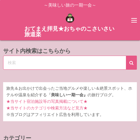
コ
～美味しい旅の一期一会～
ン
テ
ン
おてまえ拝見★おちゃのこさいさい
旅道楽
ツ
へ
サイト内検索はこちらから
ス
キ
ッ
プ
旅先＆お出かけで出会ったご当地グルメや楽しい＆絶景スポット、ホ
テルや温泉を紹介する『
美味しい一期一会』
の旅行ブログ。
★当サイト宿泊施設等の写真掲載について★
★当サイトのカテゴリや検索方法など見方★
※当ブログはアフィリエイト広告を利用しています。
カテゴリー