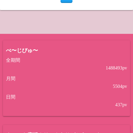
ぺ〜じびゅ〜
全期間
1488493
pv
月間
5504
pv
日間
437
pv