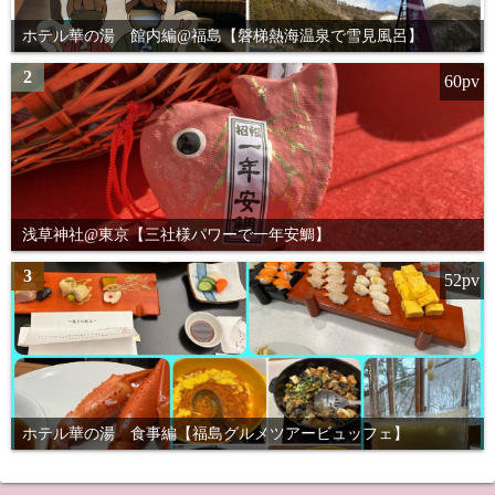
ホテル華の湯 館内編@福島【磐梯熱海温泉で雪見風呂】
2
60pv
浅草神社@東京【三社様パワーで一年安鯛】
3
52pv
ホテル華の湯 食事編【福島グルメツアービュッフェ】