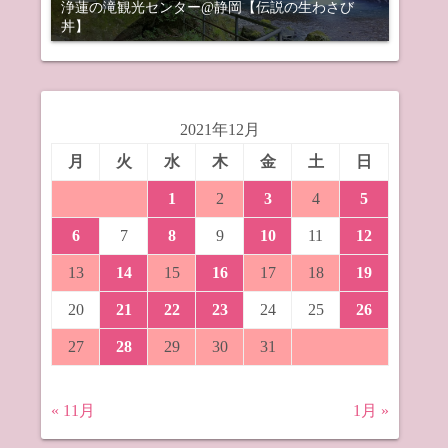
浄蓮の滝観光センター@静岡【伝説の生わさび
丼】
2021年12月
月
火
水
木
金
土
日
1
2
3
4
5
6
7
8
9
10
11
12
13
14
15
16
17
18
19
20
21
22
23
24
25
26
27
28
29
30
31
« 11月
1月 »