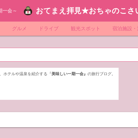
おてまえ拝見★おちゃのこさ
期一会～
ぷ
グルメ
ドライブ
観光スポット
宿泊施設・
葉
京都のマンホール
飲食店放浪記
サービスエリア／パーキングエリア
●●の駅シリーズ
ホテル・旅
京
知
奈川県のマンホール
阪府のマンホール
お土産＆テイクアウト
レトロ自販機・ドライブイン
漁港
おおるりグ
玉
岡
城
玉県のマンホール
城県のマンホール
遊び・体験
伊東園ホテ
、ホテルや温泉を紹介する『
美味しい一期一会』
の旅行ブログ。
奈川
島
葉県のマンホール
島県のマンホール
岡県のマンホール
リブマック
城
城県のマンホール
スーパーホ
馬
木県のマンホール
シティホテ
木
馬県のマンホール