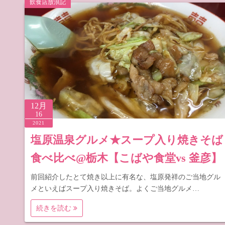
飲食店放浪記
道の駅 山
道の駅 長
12月
16
2021
塩原温泉グルメ★スープ入り焼きそば
食べ比べ@栃木【こばや食堂vs 釜彦】
前回紹介したとて焼き以上に有名な、塩原発祥のご当地グル
メといえばスープ入り焼きそば。よくご当地グルメ…
続きを読む