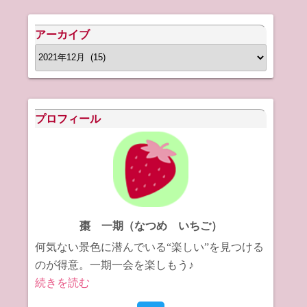
アーカイブ
ア
ー
カ
イ
プロフィール
ブ
棗 一期（なつめ いちご）
何気ない景色に潜んでいる“楽しい”を見つける
のが得意。一期一会を楽しもう♪
続きを読む