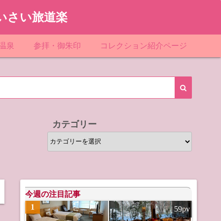
いさい旅道楽
温泉
参拝・御朱印
コレクション紹介ページ
館＆民宿
お寺
「関東」道の駅スタンプ一覧
ループ
神社
「東北」道の駅スタンプ一覧
ルグループ
「中部」道の駅スタンプ一覧
カテゴリー
スリゾート
マンホールカード
カ
テ
テル
橋カード
ゴ
リ
ル・ビジネスホテル
ー
今週の注目記事
1
59pv