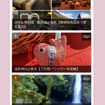
ホテル華の湯 館内編@福島【磐梯熱海温泉で雪
見風呂】
2
58pv
浅草神社@東京【三社様パワーで一年安鯛】
3
46pv