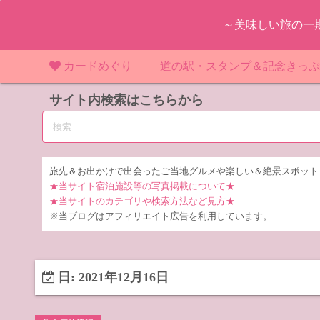
コ
～美味しい旅の一
ン
テ
ン
カードめぐり
道の駅・スタンプ＆記念きっ
ツ
マンホールカード
サイト内検索はこちらから
マンホールカード（関東）
道の駅（関東）
道の駅 千
東
へ
ス
IKEカード
マンホールカード（近畿）
道の駅（中部）
道の駅 東
道の駅 愛
神
大
キ
ッ
KAWAカード
マンホールカード（東北）
道の駅（東北）
道の駅 埼
道の駅 静
道の駅 宮
埼
宮
旅先＆お出かけで出会ったご当地グルメや楽しい＆絶景スポット
プ
★当サイト宿泊施設等の写真掲載について★
橋カード
マンホールカード（中部）
道の駅（北陸）
道の駅 神
道の駅 福
千
福
静
★当サイトのカテゴリや検索方法など見方★
※当ブログはアフィリエイト広告を利用しています。
ダムカード
道の駅 茨
茨
LOGetカード
道の駅 群
栃
日:
2021年12月16日
道の駅 栃
群