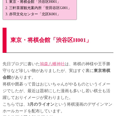
東京・将棋会館「渋谷区H001」
三軒茶屋観光案内所「世田谷区G001」
赤羽文化センター「北区K001」
東京・将棋会館「渋谷区H001」
先日ブログに書いた
鳩森八幡神社
は、将棋の神様や王手勝
守りなど珍しい物がありましたが、実はすぐ裏に
東京将棋
会館
があります。
将棋や囲碁って昔はおじいちゃんがやるものというイメー
ジでしたが、最近は題材にした漫画も多いし若い棋士も活
躍しておりイメージが変わりました。
こちらでは、
3月のライオン
という将棋漫画のデザインマン
ホールカードを配布しています。