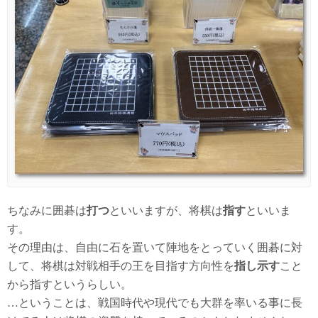
ちなみに囲碁は
打つ
といいますが、将棋は
指す
といいま
す。
その理由は、自由に石を置いて陣地をとっていく囲碁に対
して、将棋は対戦相手の王を目指す方向性を
指し示す
こと
から指すというらしい。
…ということは、戦国時代や現代でも大群を率いる事に長