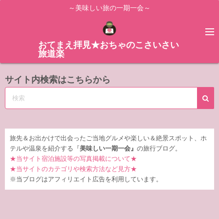
コ
～美味しい旅の一期一会～
ン
テ
ン
おてまえ拝見★おちゃのこさいさい
旅道楽
ツ
へ
サイト内検索はこちらから
ス
キ
ッ
プ
旅先＆お出かけで出会ったご当地グルメや楽しい＆絶景スポット、ホ
テルや温泉を紹介する『
美味しい一期一会』
の旅行ブログ。
★当サイト宿泊施設等の写真掲載について★
★当サイトのカテゴリや検索方法など見方★
※当ブログはアフィリエイト広告を利用しています。