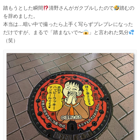
踏もうとした瞬間
清野さんがガクブルしたので
踏むの
を辞めました。
本当は…暗い中で撮ったら上手く写らずブレブレになった
だけですが、まるで「踏まないで〜
」と言われた気分
（笑）