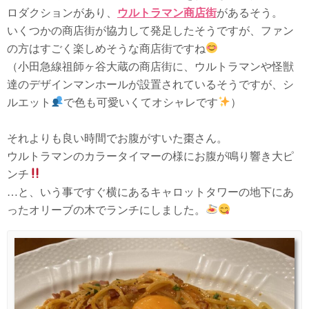
ロダクションがあり、
ウルトラマン商店街
があるそう。
いくつかの商店街が協力して発足したそうですが、ファン
の方はすごく楽しめそうな商店街ですね
（小田急線祖師ヶ谷大蔵の商店街に、ウルトラマンや怪獣
達のデザインマンホールが設置されているそうですが、シ
ルエット
で色も可愛いくてオシャレです
）
それよりも良い時間でお腹がすいた棗さん。
ウルトラマンのカラータイマーの様にお腹が鳴り響き大ピ
ンチ
…と、いう事ですぐ横にあるキャロットタワーの地下にあ
ったオリーブの木でランチにしました。