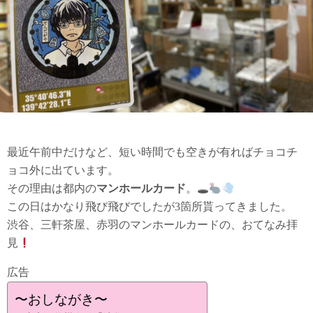
最近午前中だけなど、短い時間でも空きが有ればチョコチ
ョコ外に出ています。
その理由は都内の
マンホールカード
。🕳
この日はかなり飛び飛びでしたが3箇所貰ってきました。
渋谷、三軒茶屋、赤羽のマンホールカードの、おてなみ拝
見
広告
〜おしながき〜