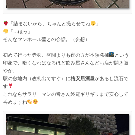
「踏まないから、ちゃんと撮らせてね
」
「…ほっ」
そんなマンホール蓋との会話。（妄想）
初めて行った赤羽、昼間よりも夜の方が本領発揮
という
印象で、暗くなればなるほど飲み屋さんなどお店が開き賑
やか。
駅の敷地内（改札出てすぐ）に
格安居酒屋
があるし流石で
す
これならサラリーマンの皆さん終電ギリギリまで安心して
呑めますね