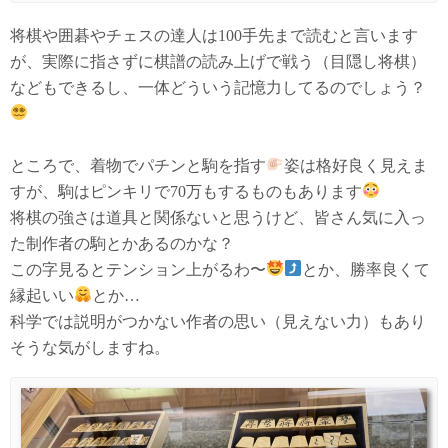
将棋や囲碁やチェスの達人は100手先まで読むと言います
が、実際に指さずに棋譜の読み上げで戦う（目隠し将棋）
などもできるし、一体どういう記憶力してるのでしょう？
ところで、着物でパチンと駒を指す
姿は格好良く見えま
すが、駒はピンキリで70万もするものもあります
将棋の強さは道具と関係ないと思うけど、皆さん気に入っ
た制作者の駒とかあるのかな？
この字見るとテンション上がるわ〜
とか、勝率良くて
縁起いい
とか…
科学では説明がつかない作者の思い（見えない力）もあり
そうな気がしますね。