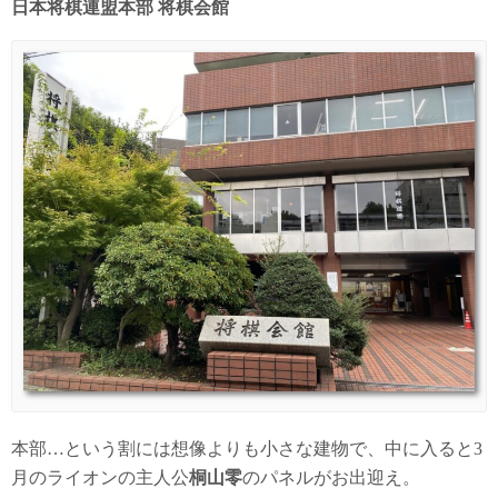
日本将棋連盟本部 将棋会館
本部…という割には想像よりも小さな建物で、中に入ると3
月のライオンの主人公
桐山零
のパネルがお出迎え。